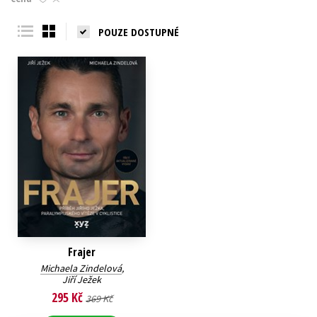
Young adult (SK)
Zahraniční literatura
Zdraví a životní styl
POUZE DOSTUPNÉ
Všechny tituly
Frajer
Michaela Zindelová
,
Jiří Ježek
295 Kč
369 Kč