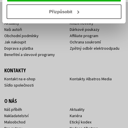
Přizpůsobit
E-SHOP
Aktuality
Knižní novinky
Naši autoři
Dárkové poukazy
Obchodní podmínky
Affiliate program
Jak nakoupit
Ochrana soukromí
Doprava a platba
Zpětný odběr elektroodpadu
Benefitní a slevové programy
KONTAKTY
Kontakt na e-shop
Kontakty Albatros Media
Sídlo společnosti
O NÁS
Náš příběh
Aktuality
Nakladatelství
Kariéra
Maloobchod
Etický kodex