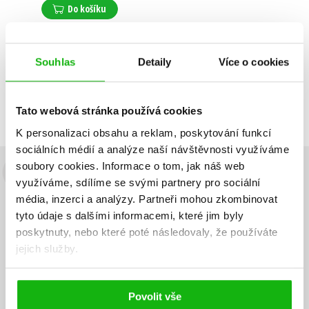
Do košíku
Souhlas
Detaily
Více o cookies
Zobrazuji 1 až 1 z celkem 1 záznamů
Zobraz záznamů
Předchozí
1
Další
Tato webová stránka používá cookies
K personalizaci obsahu a reklam, poskytování funkcí
sociálních médií a analýze naší návštěvnosti využíváme
soubory cookies.
Informace o tom, jak náš web
Budete to vědět jako první!
využíváme, sdílíme se svými partnery pro sociální
média, inzerci a analýzy.
Partneři mohou zkombinovat
Zajímá Vás, jaký knižní hit právě vychází, na jaké zboží je výhodná
tyto údaje s dalšími informacemi, které jim byly
sleva, jaká běží soutěž o ceny? Přihlášením k odběru našich e-
poskytnuty, nebo které poté následovaly, že používáte
mailových novinek
souhlasíte se zpracováním osobních údajů
.
jejich služby.
Vaše e-
Vaše e-
Přihlásit se
mailová
mailová
Vaše e-mailová adresa
adresa
adresa
Povolit vše