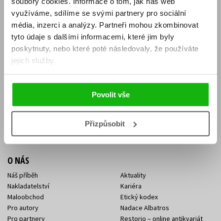
soubory cookies.
Informace o tom, jak náš web
E-SHOP
využíváme, sdílíme se svými partnery pro sociální
média, inzerci a analýzy.
Partneři mohou zkombinovat
Aktuality
Knižní novinky
tyto údaje s dalšími informacemi, které jim byly
Naši autoři
Dárkové poukazy
Obchodní podmínky
Affiliate program
poskytnuty, nebo které poté následovaly, že používáte
Jak nakoupit
Ochrana soukromí
jejich služby.
Doprava a platba
Zpětný odběr elektroodpadu
Benefitní a slevové programy
Povolit vše
KONTAKTY
Kontakt na e-shop
Kontakty Albatros Media
Přizpůsobit
Sídlo společnosti
O NÁS
Náš příběh
Aktuality
Nakladatelství
Kariéra
Maloobchod
Etický kodex
Pro autory
Nadace Albatros
Pro partnery
Restorio – online antikvariát