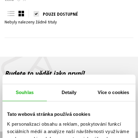
Young adult (SK)
Zahraniční literatura
Zdraví a životní styl
POUZE DOSTUPNÉ
Nebyly nalezeny žádné tituly
Všechny tituly
Budete to vědět jako první!
Zajímá Vás, jaký knižní hit právě vychází, na jaké zboží je výhodná
sleva, jaká běží soutěž o ceny? Přihlášením k odběru našich e-
Souhlas
Detaily
Více o cookies
mailových novinek
souhlasíte se zpracováním osobních údajů
.
Vaše e-
Vaše e-
Přihlásit se
mailová
mailová
Vaše e-mailová adresa
Tato webová stránka používá cookies
adresa
adresa
K personalizaci obsahu a reklam, poskytování funkcí
sociálních médií a analýze naší návštěvnosti využíváme