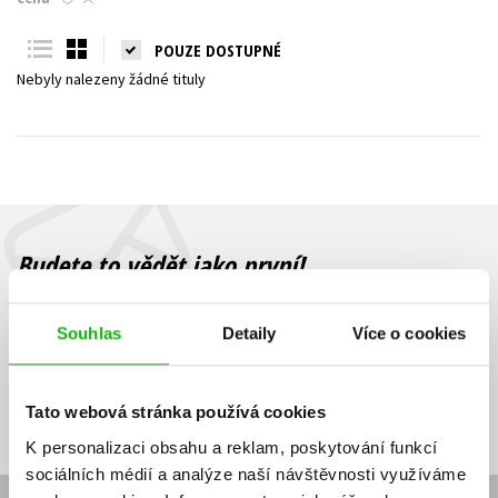
Young adult (SK)
Zahraniční literatura
Zdraví a životní styl
POUZE DOSTUPNÉ
Nebyly nalezeny žádné tituly
Všechny tituly
Budete to vědět jako první!
Zajímá Vás, jaký knižní hit právě vychází, na jaké zboží je výhodná
sleva, jaká běží soutěž o ceny? Přihlášením k odběru našich e-
Souhlas
Detaily
Více o cookies
mailových novinek
souhlasíte se zpracováním osobních údajů
.
Vaše e-
Vaše e-
Přihlásit se
mailová
mailová
Vaše e-mailová adresa
Tato webová stránka používá cookies
adresa
adresa
K personalizaci obsahu a reklam, poskytování funkcí
sociálních médií a analýze naší návštěvnosti využíváme