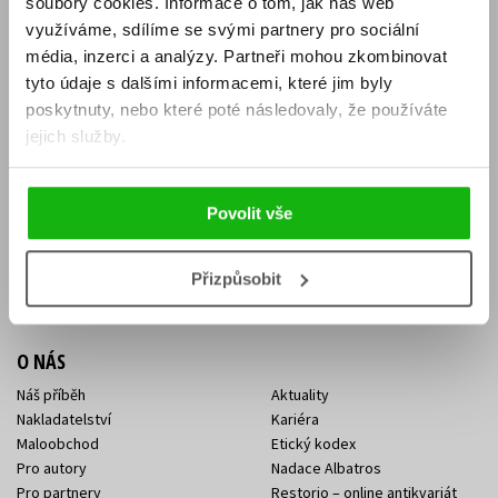
soubory cookies.
Informace o tom, jak náš web
E-SHOP
využíváme, sdílíme se svými partnery pro sociální
média, inzerci a analýzy.
Partneři mohou zkombinovat
Aktuality
Knižní novinky
tyto údaje s dalšími informacemi, které jim byly
Naši autoři
Dárkové poukazy
Obchodní podmínky
Affiliate program
poskytnuty, nebo které poté následovaly, že používáte
Jak nakoupit
Ochrana soukromí
jejich služby.
Doprava a platba
Zpětný odběr elektroodpadu
Benefitní a slevové programy
Povolit vše
KONTAKTY
Kontakt na e-shop
Kontakty Albatros Media
Přizpůsobit
Sídlo společnosti
O NÁS
Náš příběh
Aktuality
Nakladatelství
Kariéra
Maloobchod
Etický kodex
Pro autory
Nadace Albatros
Pro partnery
Restorio – online antikvariát