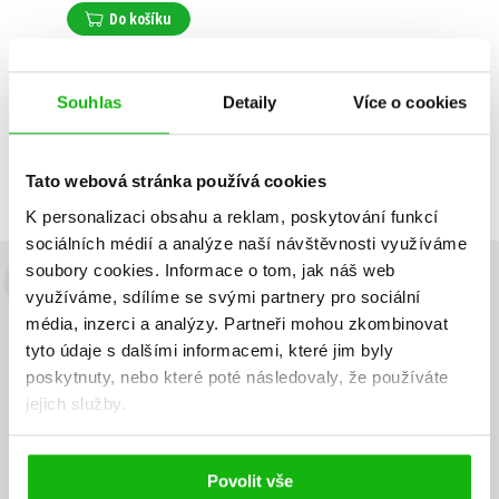
Do košíku
Souhlas
Detaily
Více o cookies
Zobrazuji 1 až 1 z celkem 1 záznamů
Zobraz záznamů
Předchozí
1
Další
Tato webová stránka používá cookies
K personalizaci obsahu a reklam, poskytování funkcí
sociálních médií a analýze naší návštěvnosti využíváme
soubory cookies.
Informace o tom, jak náš web
Budete to vědět jako první!
využíváme, sdílíme se svými partnery pro sociální
média, inzerci a analýzy.
Partneři mohou zkombinovat
Zajímá Vás, jaký knižní hit právě vychází, na jaké zboží je výhodná
tyto údaje s dalšími informacemi, které jim byly
sleva, jaká běží soutěž o ceny? Přihlášením k odběru našich e-
poskytnuty, nebo které poté následovaly, že používáte
mailových novinek
souhlasíte se zpracováním osobních údajů
.
jejich služby.
Vaše e-
Vaše e-
Přihlásit se
mailová
mailová
Vaše e-mailová adresa
adresa
adresa
Povolit vše