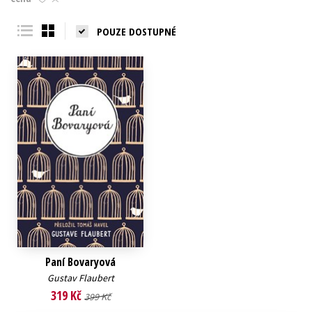
Young adult (SK)
Zahraniční literatura
Zdraví a životní styl
POUZE DOSTUPNÉ
Všechny tituly
Paní Bovaryová
Gustav Flaubert
319 Kč
399 Kč