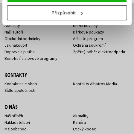
Přizpůsobit
E-SHOP
Aktuality
Knižní novinky
Naši autoři
Dárkové poukazy
Obchodní podmínky
Affiliate program
Jak nakoupit
Ochrana soukromí
Doprava a platba
Zpětný odběr elektroodpadu
Benefitní a slevové programy
KONTAKTY
Kontakt na e-shop
Kontakty Albatros Media
Sídlo společnosti
O NÁS
Náš příběh
Aktuality
Nakladatelství
Kariéra
Maloobchod
Etický kodex