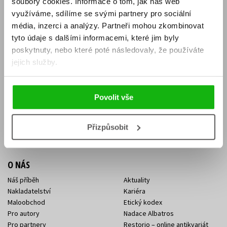
soubory cookies.
Informace o tom, jak náš web
E-SHOP
využíváme, sdílíme se svými partnery pro sociální
média, inzerci a analýzy.
Partneři mohou zkombinovat
Aktuality
Knižní novinky
tyto údaje s dalšími informacemi, které jim byly
Naši autoři
Dárkové poukazy
Obchodní podmínky
Affiliate program
poskytnuty, nebo které poté následovaly, že používáte
Jak nakoupit
Ochrana soukromí
jejich služby.
Doprava a platba
Zpětný odběr elektroodpadu
Benefitní a slevové programy
Povolit vše
KONTAKTY
Kontakt na e-shop
Kontakty Albatros Media
Přizpůsobit
Sídlo společnosti
O NÁS
Náš příběh
Aktuality
Nakladatelství
Kariéra
Maloobchod
Etický kodex
Pro autory
Nadace Albatros
Pro partnery
Restorio – online antikvariát