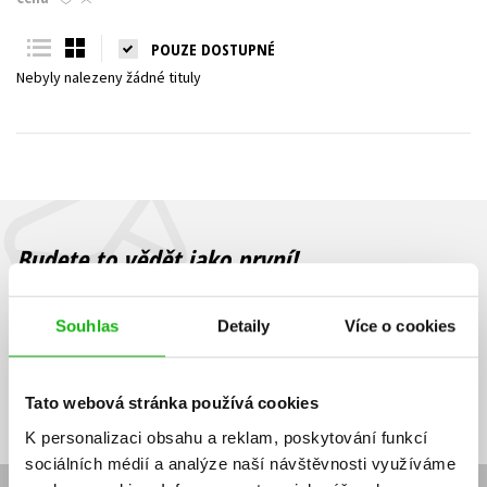
Young adult (SK)
Zahraniční literatura
Zdraví a životní styl
POUZE DOSTUPNÉ
Nebyly nalezeny žádné tituly
Všechny tituly
Budete to vědět jako první!
Zajímá Vás, jaký knižní hit právě vychází, na jaké zboží je výhodná
sleva, jaká běží soutěž o ceny? Přihlášením k odběru našich e-
Souhlas
Detaily
Více o cookies
mailových novinek
souhlasíte se zpracováním osobních údajů
.
Vaše e-
Vaše e-
Přihlásit se
mailová
mailová
Vaše e-mailová adresa
Tato webová stránka používá cookies
adresa
adresa
K personalizaci obsahu a reklam, poskytování funkcí
sociálních médií a analýze naší návštěvnosti využíváme