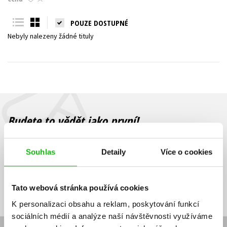
Young adult (SK)
Zahraniční literatura
Zdraví a životní styl
POUZE DOSTUPNÉ
Nebyly nalezeny žádné tituly
Všechny tituly
Budete to vědět jako první!
Zajímá Vás, jaký knižní hit právě vychází, na jaké zboží je výhodná
sleva, jaká běží soutěž o ceny? Přihlášením k odběru našich e-
Souhlas
Detaily
Více o cookies
mailových novinek
souhlasíte se zpracováním osobních údajů
.
Vaše e-
Vaše e-
Přihlásit se
mailová
mailová
Vaše e-mailová adresa
Tato webová stránka používá cookies
adresa
adresa
K personalizaci obsahu a reklam, poskytování funkcí
sociálních médií a analýze naší návštěvnosti využíváme