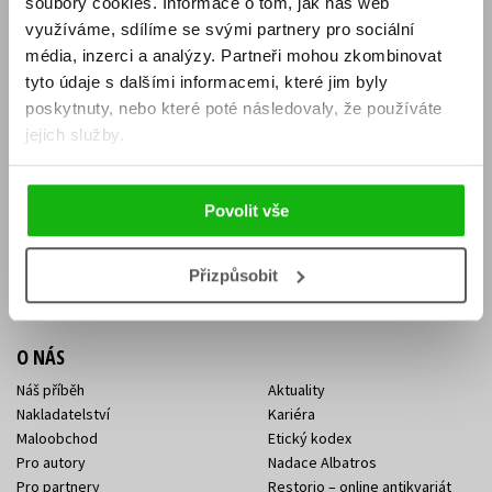
soubory cookies.
Informace o tom, jak náš web
E-SHOP
využíváme, sdílíme se svými partnery pro sociální
média, inzerci a analýzy.
Partneři mohou zkombinovat
Aktuality
Knižní novinky
tyto údaje s dalšími informacemi, které jim byly
Naši autoři
Dárkové poukazy
Obchodní podmínky
Affiliate program
poskytnuty, nebo které poté následovaly, že používáte
Jak nakoupit
Ochrana soukromí
jejich služby.
Doprava a platba
Zpětný odběr elektroodpadu
Benefitní a slevové programy
Povolit vše
KONTAKTY
Kontakt na e-shop
Kontakty Albatros Media
Přizpůsobit
Sídlo společnosti
O NÁS
Náš příběh
Aktuality
Nakladatelství
Kariéra
Maloobchod
Etický kodex
Pro autory
Nadace Albatros
Pro partnery
Restorio – online antikvariát