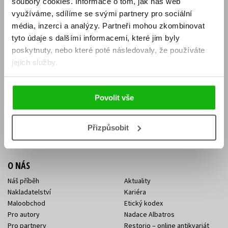
soubory cookies.
Informace o tom, jak náš web
E-SHOP
využíváme, sdílíme se svými partnery pro sociální
média, inzerci a analýzy.
Partneři mohou zkombinovat
Aktuality
Knižní novinky
tyto údaje s dalšími informacemi, které jim byly
Naši autoři
Dárkové poukazy
Obchodní podmínky
Affiliate program
poskytnuty, nebo které poté následovaly, že používáte
Jak nakoupit
Ochrana soukromí
jejich služby.
Doprava a platba
Zpětný odběr elektroodpadu
Benefitní a slevové programy
Povolit vše
KONTAKTY
Kontakt na e-shop
Kontakty Albatros Media
Přizpůsobit
Sídlo společnosti
O NÁS
Náš příběh
Aktuality
Nakladatelství
Kariéra
Maloobchod
Etický kodex
Pro autory
Nadace Albatros
Pro partnery
Restorio – online antikvariát