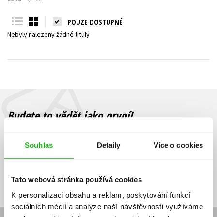
Young adult (SK)
Zahraniční literatura
Zdraví a životní styl
POUZE DOSTUPNÉ
Nebyly nalezeny žádné tituly
Všechny tituly
Budete to vědět jako první!
Zajímá Vás, jaký knižní hit právě vychází, na jaké zboží je výhodná
sleva, jaká běží soutěž o ceny? Přihlášením k odběru našich e-
Souhlas
Detaily
Více o cookies
mailových novinek
souhlasíte se zpracováním osobních údajů
.
Vaše e-
Vaše e-
Přihlásit se
mailová
mailová
Vaše e-mailová adresa
Tato webová stránka používá cookies
adresa
adresa
K personalizaci obsahu a reklam, poskytování funkcí
sociálních médií a analýze naší návštěvnosti využíváme