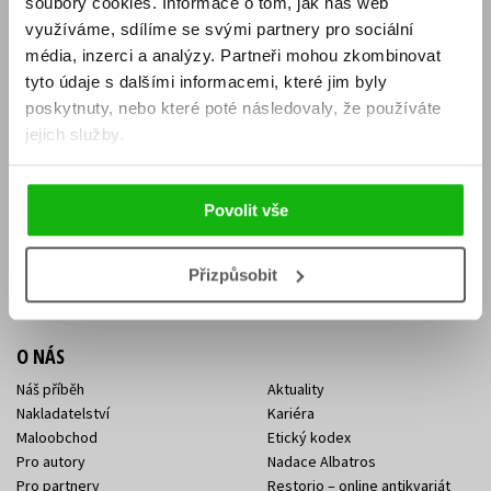
soubory cookies.
Informace o tom, jak náš web
E-SHOP
využíváme, sdílíme se svými partnery pro sociální
média, inzerci a analýzy.
Partneři mohou zkombinovat
Aktuality
Knižní novinky
tyto údaje s dalšími informacemi, které jim byly
Naši autoři
Dárkové poukazy
Obchodní podmínky
Affiliate program
poskytnuty, nebo které poté následovaly, že používáte
Jak nakoupit
Ochrana soukromí
jejich služby.
Doprava a platba
Zpětný odběr elektroodpadu
Benefitní a slevové programy
Povolit vše
KONTAKTY
Kontakt na e-shop
Kontakty Albatros Media
Přizpůsobit
Sídlo společnosti
O NÁS
Náš příběh
Aktuality
Nakladatelství
Kariéra
Maloobchod
Etický kodex
Pro autory
Nadace Albatros
Pro partnery
Restorio – online antikvariát