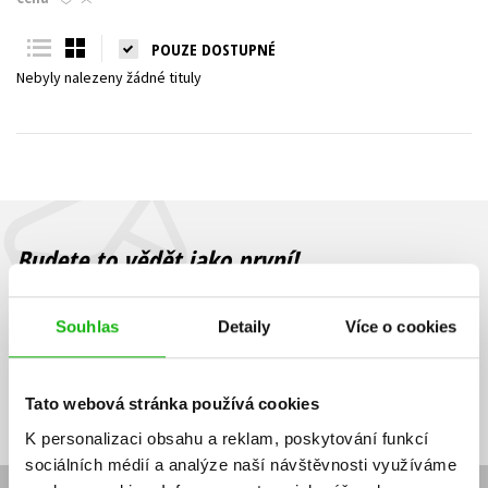
Young adult (SK)
Zahraniční literatura
Zdraví a životní styl
POUZE DOSTUPNÉ
Nebyly nalezeny žádné tituly
Všechny tituly
Budete to vědět jako první!
Zajímá Vás, jaký knižní hit právě vychází, na jaké zboží je výhodná
sleva, jaká běží soutěž o ceny? Přihlášením k odběru našich e-
Souhlas
Detaily
Více o cookies
mailových novinek
souhlasíte se zpracováním osobních údajů
.
Vaše e-
Vaše e-
Přihlásit se
mailová
mailová
Vaše e-mailová adresa
Tato webová stránka používá cookies
adresa
adresa
K personalizaci obsahu a reklam, poskytování funkcí
sociálních médií a analýze naší návštěvnosti využíváme