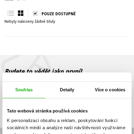
Young adult (SK)
Zahraniční literatura
Zdraví a životní styl
POUZE DOSTUPNÉ
Nebyly nalezeny žádné tituly
Všechny tituly
Budete to vědět jako první!
Zajímá Vás, jaký knižní hit právě vychází, na jaké zboží je výhodná
sleva, jaká běží soutěž o ceny? Přihlášením k odběru našich e-
Souhlas
Detaily
Více o cookies
mailových novinek
souhlasíte se zpracováním osobních údajů
.
Vaše e-
Vaše e-
Přihlásit se
mailová
mailová
Vaše e-mailová adresa
Tato webová stránka používá cookies
adresa
adresa
K personalizaci obsahu a reklam, poskytování funkcí
sociálních médií a analýze naší návštěvnosti využíváme