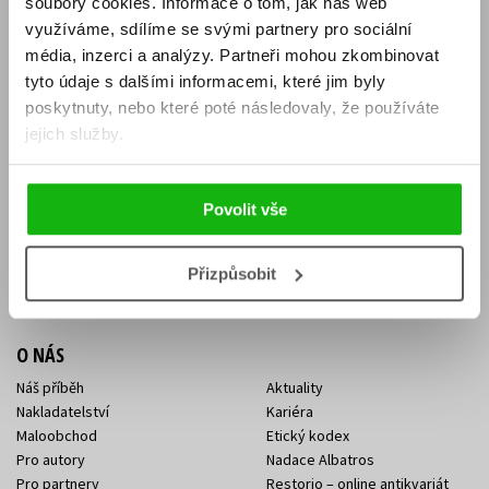
soubory cookies.
Informace o tom, jak náš web
E-SHOP
využíváme, sdílíme se svými partnery pro sociální
média, inzerci a analýzy.
Partneři mohou zkombinovat
Aktuality
Knižní novinky
tyto údaje s dalšími informacemi, které jim byly
Naši autoři
Dárkové poukazy
Obchodní podmínky
Affiliate program
poskytnuty, nebo které poté následovaly, že používáte
Jak nakoupit
Ochrana soukromí
jejich služby.
Doprava a platba
Zpětný odběr elektroodpadu
Benefitní a slevové programy
Povolit vše
KONTAKTY
Kontakt na e-shop
Kontakty Albatros Media
Přizpůsobit
Sídlo společnosti
O NÁS
Náš příběh
Aktuality
Nakladatelství
Kariéra
Maloobchod
Etický kodex
Pro autory
Nadace Albatros
Pro partnery
Restorio – online antikvariát