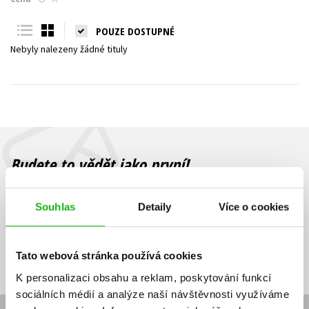
Young adult (SK)
Zahraniční literatura
Zdraví a životní styl
POUZE DOSTUPNÉ
Nebyly nalezeny žádné tituly
Všechny tituly
Budete to vědět jako první!
Zajímá Vás, jaký knižní hit právě vychází, na jaké zboží je výhodná
sleva, jaká běží soutěž o ceny? Přihlášením k odběru našich e-
Souhlas
Detaily
Více o cookies
mailových novinek
souhlasíte se zpracováním osobních údajů
.
Vaše e-
Vaše e-
Přihlásit se
mailová
mailová
Vaše e-mailová adresa
Tato webová stránka používá cookies
adresa
adresa
K personalizaci obsahu a reklam, poskytování funkcí
sociálních médií a analýze naší návštěvnosti využíváme