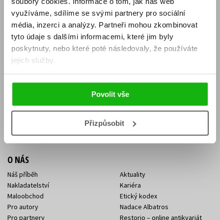
soubory cookies.
Informace o tom, jak náš web
E-SHOP
využíváme, sdílíme se svými partnery pro sociální
média, inzerci a analýzy.
Partneři mohou zkombinovat
Aktuality
Knižní novinky
tyto údaje s dalšími informacemi, které jim byly
Naši autoři
Dárkové poukazy
Obchodní podmínky
Affiliate program
poskytnuty, nebo které poté následovaly, že používáte
Jak nakoupit
Ochrana soukromí
jejich služby.
Doprava a platba
Zpětný odběr elektroodpadu
Benefitní a slevové programy
Povolit vše
KONTAKTY
Kontakt na e-shop
Kontakty Albatros Media
Přizpůsobit
Sídlo společnosti
O NÁS
Náš příběh
Aktuality
Nakladatelství
Kariéra
Maloobchod
Etický kodex
Pro autory
Nadace Albatros
Pro partnery
Restorio – online antikvariát