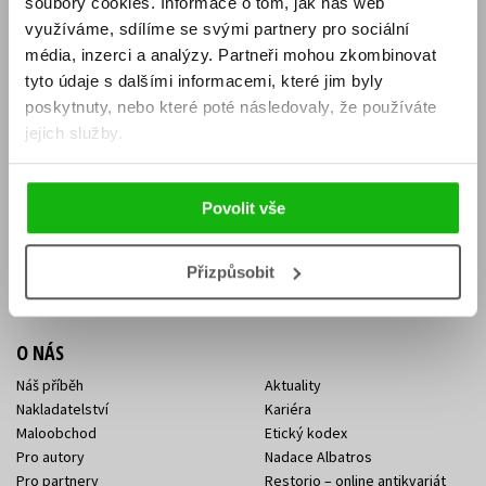
soubory cookies.
Informace o tom, jak náš web
E-SHOP
využíváme, sdílíme se svými partnery pro sociální
média, inzerci a analýzy.
Partneři mohou zkombinovat
Aktuality
Knižní novinky
tyto údaje s dalšími informacemi, které jim byly
Naši autoři
Dárkové poukazy
Obchodní podmínky
Affiliate program
poskytnuty, nebo které poté následovaly, že používáte
Jak nakoupit
Ochrana soukromí
jejich služby.
Doprava a platba
Zpětný odběr elektroodpadu
Benefitní a slevové programy
Povolit vše
KONTAKTY
Kontakt na e-shop
Kontakty Albatros Media
Přizpůsobit
Sídlo společnosti
O NÁS
Náš příběh
Aktuality
Nakladatelství
Kariéra
Maloobchod
Etický kodex
Pro autory
Nadace Albatros
Pro partnery
Restorio – online antikvariát