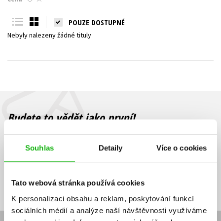
Young adult (SK)
Zahraniční literatura
Zdraví a životní styl
POUZE DOSTUPNÉ
Nebyly nalezeny žádné tituly
Všechny tituly
Budete to vědět jako první!
Zajímá Vás, jaký knižní hit právě vychází, na jaké zboží je výhodná
sleva, jaká běží soutěž o ceny? Přihlášením k odběru našich e-
Souhlas
Detaily
Více o cookies
mailových novinek
souhlasíte se zpracováním osobních údajů
.
Vaše e-
Vaše e-
Přihlásit se
mailová
mailová
Vaše e-mailová adresa
Tato webová stránka používá cookies
adresa
adresa
K personalizaci obsahu a reklam, poskytování funkcí
sociálních médií a analýze naší návštěvnosti využíváme