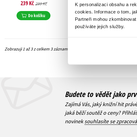
239 Kč
239 Kč
299 Kč
299 Kč
K personalizaci obsahu a re
cookies.
Informace o tom, ja
Do košíku
Do košíku
Partneři mohou zkombinovat t
používáte jejich služby.
Zobrazuji 1 až 3 z celkem 3 záznamů
Předchozí
Budete to vědět jako prv
Zajímá Vás, jaký knižní hit práv
jaká běží soutěž o ceny? Přihl
novinek
souhlasíte se zpracov