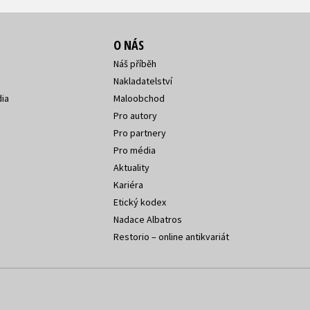
O NÁS
Náš příběh
Nakladatelství
ia
Maloobchod
Pro autory
Pro partnery
Pro média
Aktuality
Kariéra
Etický kodex
Nadace Albatros
Restorio – online antikvariát