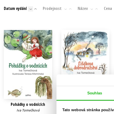
Auto - moto
Datum vydání
Prodejnost
Název
Cena
Jazyky
Beletrie pro děti
Kalendáře
Beletrie pro dospělé
Kariéra a osobní rozvoj
Byznys a ekonomie
Komiks
V
Souhlas
Pohádky o vodnících
Lišákova dobrodružství
Tato webová stránka použív
Iva Tomečková
Iva Tomečková