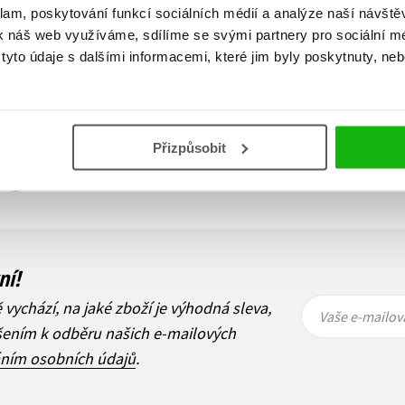
215 Kč
269 Kč
klam, poskytování funkcí sociálních médií a analýze naší návšt
k náš web využíváme, sdílíme se svými partnery pro sociální méd
Do košíku
yto údaje s dalšími informacemi, které jim byly poskytnuty, neb
Přizpůsobit
Zobraz záznamů
1
Další
ní!
Vaše e-
Vaše e-
ě vychází, na jaké zboží je výhodná sleva,
mailová
mailová
Vaše e-mailov
adresa
adresa
ášením k odběru našich e-mailových
áním osobních údajů
.