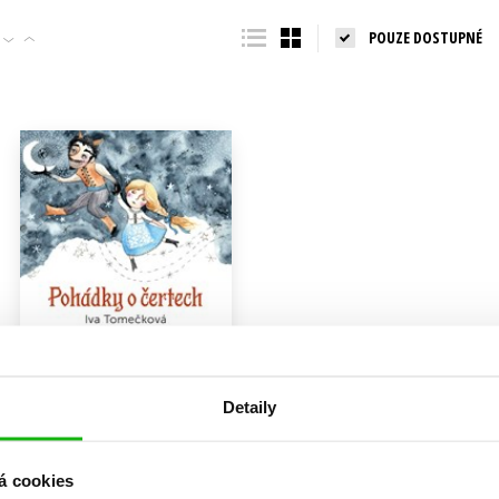
Populárně - naučná pro dospělé
POUZE DOSTUPNÉ
Young adult (SK)
Populárně - naučné pro děti
Zahraniční literatura
Předškoláci
Zdraví a životní styl
Příroda a zahrada
šechny tituly
Detaily
Pohádky o čertech
á cookies
Iva Tomečková