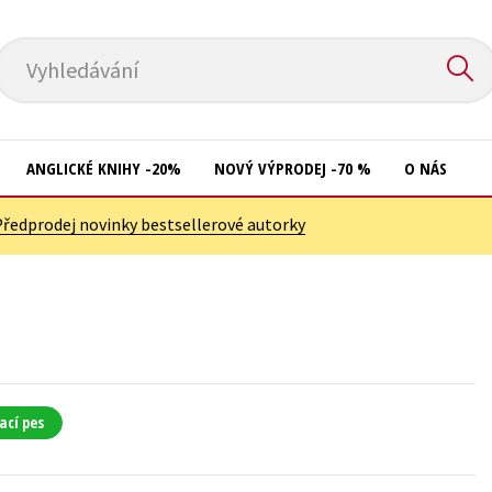
Vyhledávání
ANGLICKÉ KNIHY -20%
NOVÝ VÝPRODEJ -70 %
O NÁS
Předprodej novinky bestsellerové autorky
Přírodní vědy
Křížovky
Společnost, politika
Kuchařky
Technika a věda
New Adult
Učebnice
Ostatní
Umění a kultura
Počítače
ací pes
Výchova a pedagogika
Poezie
Young adult