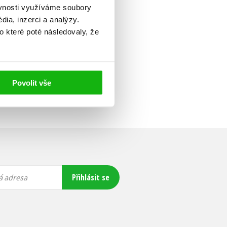
ěvnosti využíváme soubory
ia, inzerci a analýzy.
o které poté následovaly, že
Povolit vše
Přihlásit se
á adresa