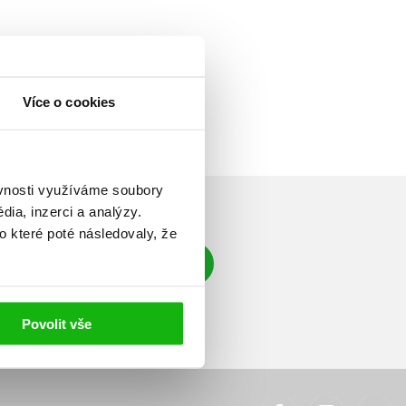
Více o cookies
ěvnosti využíváme soubory
ia, inzerci a analýzy.
o které poté následovaly, že
Přihlásit se
á adresa
Povolit vše