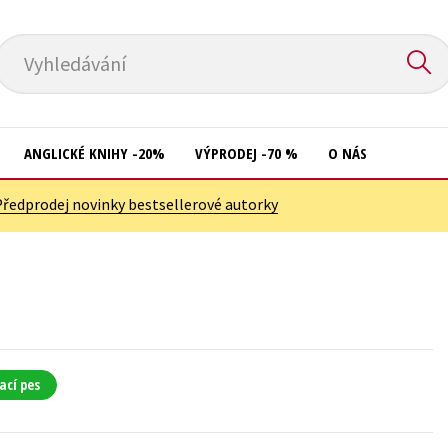
Vyhledávání
ANGLICKÉ KNIHY -20%
VÝPRODEJ -70 %
O NÁS
Předprodej novinky bestsellerové autorky
Přírodní vědy
Křížovky
Společnost, politika
Kuchařky
Technika a věda
New Adult
Učebnice
Ostatní
Umění a kultura
Počítače
ací pes
Výchova a pedagogika
Poezie
Young adult