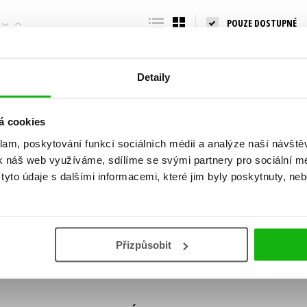
Populárně - naučná pro dospělé
POUZE DOSTUPNÉ
Young adult (SK)
Populárně - naučné pro děti
Zahraniční literatura
Předškoláci
Zdraví a životní styl
Detaily
Příroda a zahrada
á cookies
klam, poskytování funkcí sociálních médií a analýze naší návšt
šechny tituly
k náš web využíváme, sdílíme se svými partnery pro sociální méd
ní!
yto údaje s dalšími informacemi, které jim byly poskytnuty, neb
Vaše e-
Vaše e-
ě vychází, na jaké zboží je výhodná sleva,
mailová
mailová
Vaše e-mailov
adresa
adresa
ášením k odběru našich e-mailových
áním osobních údajů
.
Přizpůsobit