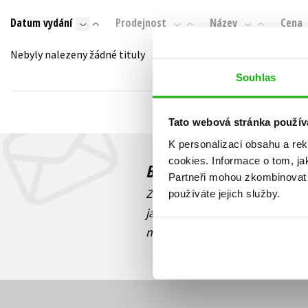
Auto - moto
Datum vydání
Prodejnost
Název
Cena
Jazyky
Beletrie pro děti
Kalendáře
Nebyly nalezeny žádné tituly
Beletrie pro dospělé
Kariéra a osobní rozvoj
Souhlas
Byznys a ekonomie
Komiks
Tato webová stránka použív
K personalizaci obsahu a re
V
cookies.
Informace o tom, ja
Budete to vědět jako prv
Partneři mohou zkombinovat t
Zajímá Vás, jaký knižní hit práv
používáte jejich služby.
jaká běží soutěž o ceny? Přihl
novinek
souhlasíte se zpracov