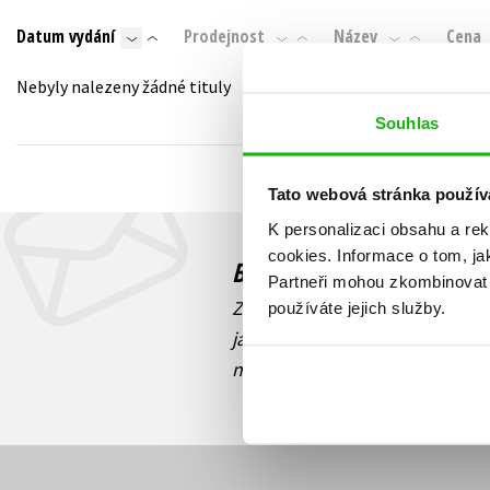
Auto - moto
Datum vydání
Prodejnost
Název
Cena
Jazyky
Beletrie pro děti
Kalendáře
Nebyly nalezeny žádné tituly
Beletrie pro dospělé
Kariéra a osobní rozvoj
Souhlas
Byznys a ekonomie
Komiks
Tato webová stránka použív
K personalizaci obsahu a re
V
cookies.
Informace o tom, ja
Budete to vědět jako prv
Partneři mohou zkombinovat t
Zajímá Vás, jaký knižní hit práv
používáte jejich služby.
jaká běží soutěž o ceny? Přihl
novinek
souhlasíte se zpracov