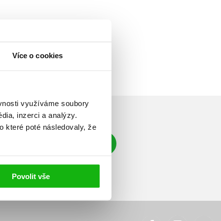
Více o cookies
ěvnosti využíváme soubory
ia, inzerci a analýzy.
o které poté následovaly, že
Přihlásit se
á adresa
Povolit vše