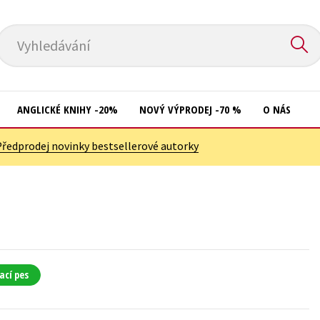
Vyhledávání
ANGLICKÉ KNIHY -20%
NOVÝ VÝPRODEJ -70 %
O NÁS
Předprodej novinky bestsellerové autorky
Přírodní vědy
Křížovky
Společnost, politika
Kuchařky
Technika a věda
New Adult
Učebnice
Ostatní
Umění a kultura
Počítače
ací pes
Výchova a pedagogika
Poezie
Young adult