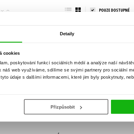
Populárně - naučná pro dospělé
POUZE DOSTUPNÉ
Young adult (SK)
Populárně - naučné pro děti
Zahraniční literatura
Předškoláci
Zdraví a životní styl
Detaily
Příroda a zahrada
á cookies
klam, poskytování funkcí sociálních médií a analýze naší návšt
šechny tituly
k náš web využíváme, sdílíme se svými partnery pro sociální méd
ní!
yto údaje s dalšími informacemi, které jim byly poskytnuty, neb
Vaše e-
Vaše e-
ě vychází, na jaké zboží je výhodná sleva,
mailová
mailová
Vaše e-mailov
adresa
adresa
ášením k odběru našich e-mailových
áním osobních údajů
.
Přizpůsobit