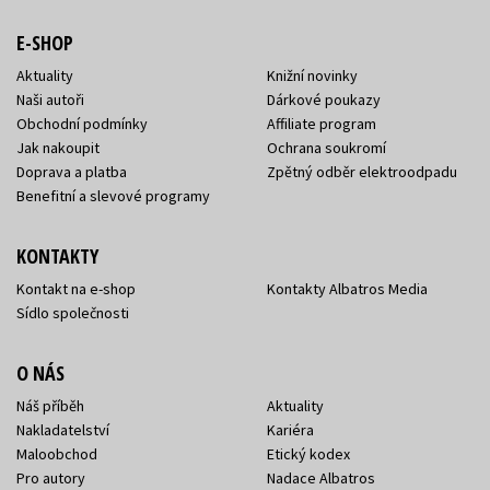
E-SHOP
Aktuality
Knižní novinky
Naši autoři
Dárkové poukazy
Obchodní podmínky
Affiliate program
Jak nakoupit
Ochrana soukromí
Doprava a platba
Zpětný odběr elektroodpadu
Benefitní a slevové programy
KONTAKTY
Kontakt na e-shop
Kontakty Albatros Media
Sídlo společnosti
O NÁS
Náš příběh
Aktuality
Nakladatelství
Kariéra
Maloobchod
Etický kodex
Pro autory
Nadace Albatros