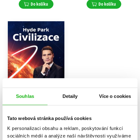
Do košíku
Do košíku
Souhlas
Detaily
Více o cookies
Hyde Park Civilizace
Daniel Stach
,
Tato webová stránka používá cookies
Gabriela Cihlářová
199 Kč
249 Kč
K personalizaci obsahu a reklam, poskytování funkcí
sociálních médií a analýze naší návštěvnosti využíváme