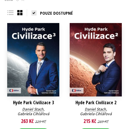
Young adult (SK)
Zahraniční literatura
Zdraví a životní styl
POUZE DOSTUPNÉ
Všechny tituly
Hyde Park Civilizace 3
Hyde Park Civilizace 2
Daniel Stach
,
Daniel Stach
,
Gabriela Cihlářová
Gabriela Cihlářová
263 Kč
215 Kč
329 Kč
269 Kč