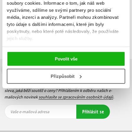
Do košíku
soubory cookies.
Informace o tom, jak náš web
využíváme, sdílíme se svými partnery pro sociální
média, inzerci a analýzy.
Partneři mohou zkombinovat
tyto údaje s dalšími informacemi, které jim byly
poskytnuty, nebo které poté následovaly, že používáte
Zobrazuji 1 až 3 z celkem 3 záznamů
Zobraz záznamů
jejich služby.
Předchozí
1
Další
Povolit vše
Budete to vědět jako první!
Přizpůsobit
Zajímá Vás, jaký knižní hit právě vychází, na jaké zboží je výhodná
sleva, jaká běží soutěž o ceny? Přihlášením k odběru našich e-
mailových novinek
souhlasíte se zpracováním osobních údajů
.
Vaše e-
Vaše e-
Přihlásit se
mailová
mailová
Vaše e-mailová adresa
adresa
adresa