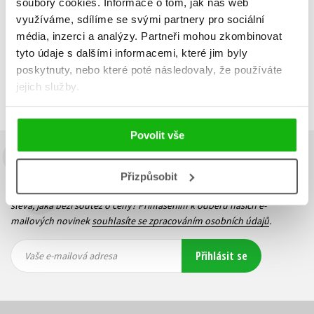
soubory cookies.
Informace o tom, jak náš web
využíváme, sdílíme se svými partnery pro sociální
média, inzerci a analýzy.
Partneři mohou zkombinovat
tyto údaje s dalšími informacemi, které jim byly
Zobrazuji 1 až 3 z celkem 3 záznamů
poskytnuty, nebo které poté následovaly, že používáte
Zobraz záznamů
jejich služby.
Předchozí
1
Další
Povolit vše
Budete to vědět jako první!
Přizpůsobit
Zajímá Vás, jaký knižní hit právě vychází, na jaké zboží je výhodná
sleva, jaká běží soutěž o ceny? Přihlášením k odběru našich e-
mailových novinek
souhlasíte se zpracováním osobních údajů
.
Vaše e-
Vaše e-
Přihlásit se
mailová
mailová
Vaše e-mailová adresa
adresa
adresa