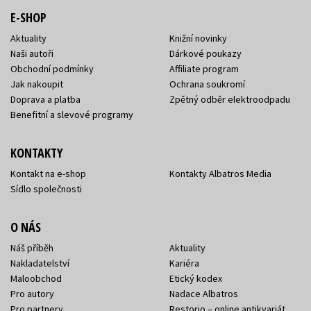
E-SHOP
Aktuality
Knižní novinky
Naši autoři
Dárkové poukazy
Obchodní podmínky
Affiliate program
Jak nakoupit
Ochrana soukromí
Doprava a platba
Zpětný odběr elektroodpadu
Benefitní a slevové programy
KONTAKTY
Kontakt na e-shop
Kontakty Albatros Media
Sídlo společnosti
O NÁS
Náš příběh
Aktuality
Nakladatelství
Kariéra
Maloobchod
Etický kodex
Pro autory
Nadace Albatros
Pro partnery
Restorio – online antikvariát