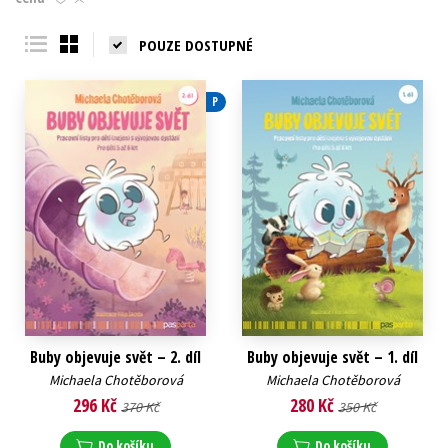
Young adult (SK)
Zahraniční literatura
Zdraví a životní styl
POUZE DOSTUPNÉ
Všechny tituly
P
Buby objevuje svět – 2. díl
Buby objevuje svět – 1. díl
Michaela Chotěborová
Michaela Chotěborová
296 Kč
280 Kč
370 Kč
350 Kč
Do košíku
Do košíku