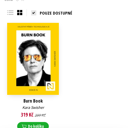
Young adult (SK)
Zahraniční literatura
Zdraví a životní styl
POUZE DOSTUPNÉ
Všechny tituly
Burn Book
Kara Swisher
319 Kč
399 Kč
Do košíku