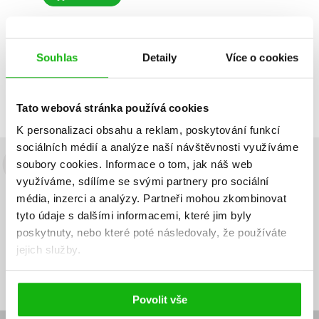
Souhlas
Detaily
Více o cookies
Zobrazuji 1 až 1 z celkem 1 záznamů
Zobraz záznamů
Předchozí
1
Další
Tato webová stránka používá cookies
K personalizaci obsahu a reklam, poskytování funkcí
sociálních médií a analýze naší návštěvnosti využíváme
soubory cookies.
Informace o tom, jak náš web
Budete to vědět jako první!
využíváme, sdílíme se svými partnery pro sociální
Zajímá Vás, jaký knižní hit právě vychází, na jaké zboží je výhodná
média, inzerci a analýzy.
Partneři mohou zkombinovat
sleva, jaká běží soutěž o ceny? Přihlášením k odběru našich e-
tyto údaje s dalšími informacemi, které jim byly
mailových novinek
souhlasíte se zpracováním osobních údajů
.
poskytnuty, nebo které poté následovaly, že používáte
jejich služby.
Vaše e-
Vaše e-
Přihlásit se
mailová
mailová
Vaše e-mailová adresa
adresa
adresa
Povolit vše