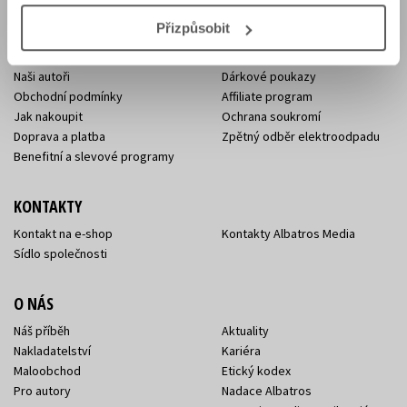
E-SHOP
Přizpůsobit
Aktuality
Knižní novinky
Naši autoři
Dárkové poukazy
Obchodní podmínky
Affiliate program
Jak nakoupit
Ochrana soukromí
Doprava a platba
Zpětný odběr elektroodpadu
Benefitní a slevové programy
KONTAKTY
Kontakt na e-shop
Kontakty Albatros Media
Sídlo společnosti
O NÁS
Náš příběh
Aktuality
Nakladatelství
Kariéra
Maloobchod
Etický kodex
Pro autory
Nadace Albatros