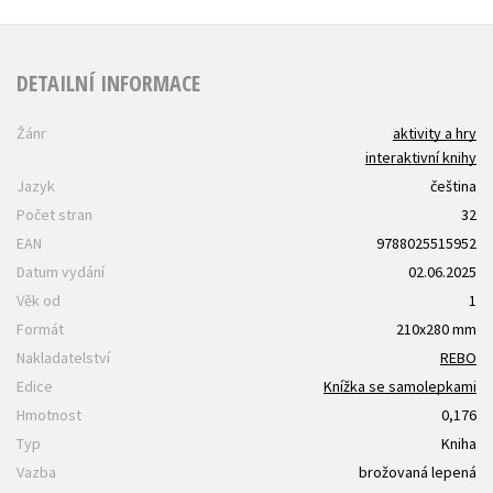
DETAILNÍ INFORMACE
Žánr
aktivity a hry
interaktivní knihy
Jazyk
čeština
Počet stran
32
EAN
9788025515952
Datum vydání
02.06.2025
Věk od
1
Formát
210x280 mm
Nakladatelství
REBO
Edice
Knížka se samolepkami
Hmotnost
0,176
Typ
Kniha
Vazba
brožovaná lepená