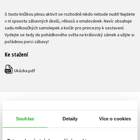
S touto knížkou plnou aktivit se rozhodně nikdo nebude nudit! Najdete
v ní spoustu zábavných úkolů, rébusů a omalovánek. Navíc obsahuje
sadu měkoučkých samolepek a kočár pro princezny k sestavení.
Vydejte se tedy do pohádkového světa na královský zámek a užijte si
pořádnou porci zábavy!
Ke stažení
Ukázka.pdf
PDF
HODNOCENÍ ČTENÁŘŮ
Souhlas
Detaily
Více o cookies
V současné době nejsou vytvořena žádná uživatelská hodnocení.
Vaše hodnocení