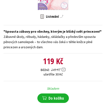
Young adult (SK)
Zahraniční literatura
Zdraví a životní styl
Listování
Všechny tituly
Spousta zábavy pro všechny, kterým je blízký svět princezen!
Zábavné úkoly, rébudy, hádanky, skládačky a především spousta
pěnových samolepek – to všechno vás čeká v téhle knížce plné
princezen a urozených dam.
119 Kč
149 Kč
Běžně
ušetříte 30 Kč
Skladem
Do košíku