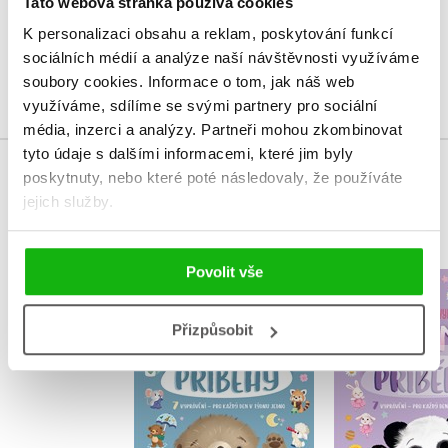
Tato webová stránka používá cookies
Uživatelskou recenzi mohou vkládat pouze registrovaní uživatelé
K personalizaci obsahu a reklam, poskytování funkcí
sociálních médií a analýze naší návštěvnosti využíváme
Přihlásit
soubory cookies.
Informace o tom, jak náš web
využíváme, sdílíme se svými partnery pro sociální
média, inzerci a analýzy.
Partneři mohou zkombinovat
tyto údaje s dalšími informacemi, které jim byly
poskytnuty, nebo které poté následovaly, že používáte
MOHLO BY VÁS TAKÉ ZAJÍMAT
jejich služby.
Povolit vše
Roztomilé 
Mazlivé příběhy
,
Hannah Ca
,
Hannah Campling
,
Millie 
Přizpůsobit
,
Claire Mowat
,
Millie Mo
James Phoenix
,
Claire 
James Ph