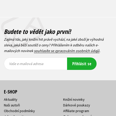
Budete to vědět jako první!
Zajímá Vás, jaký knižní hit právě vychází, na jaké zboží je výhodná
sleva, jaká běží soutěž o ceny? Přihlášením k odběru našich e-
mailových novinek
souhlasíte se zpracováním osobních údajů
.
Vaše e-
Vaše e-
Přihlásit se
mailová
mailová
Vaše e-mailová adresa
adresa
adresa
E-SHOP
Aktuality
Knižní novinky
Naši autoři
Dárkové poukazy
Obchodní podmínky
Affiliate program