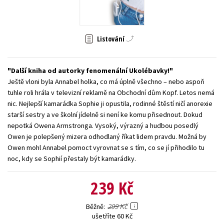
Young adult (SK)
Zahraniční literatura
Zdraví a životní styl
Všechny tituly
Listování
Další kniha od autorky fenomenální Ukolébavky!
Ještě vloni byla Annabel holka, co má úplně všechno – nebo aspoň
tuhle roli hrála v televizní reklamě na Obchodní dům Kopf. Letos nemá
nic. Nejlepší kamarádka Sophie ji opustila, rodinné štěstí ničí anorexie
starší sestry a ve školní jídelně si není ke komu přisednout. Dokud
nepotká Owena Armstronga. Vysoký, výrazný a hudbou posedlý
Owen je polepšený mizera odhodlaný říkat lidem pravdu. Možná by
Owen mohl Annabel pomoct vyrovnat se s tím, co se jí přihodilo tu
noc, kdy se Sophií přestaly být kamarádky.
239 Kč
299 Kč
Běžně
ušetříte 60 Kč