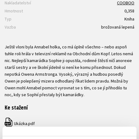
Nakladatelství
COOBOO
Hmotnost
0,358
Typ
Kniha
Vazba
brožovaná lepená
Ještě vloni byla Annabel holka, co má úplně všechno – nebo aspoň
tuhle roli hrála v televizní reklamě na Obchodní dům Kopf. Letos nemá
nic. Nejlepší kamarádka Sophie ji opustila, rodinné štěstí ničí anorexie
starší sestry a ve školní jídelně si není ke komu přisednout. Dokud
nepotká Owena Armstronga. Vysoký, výrazný a hudbou posedlý
Owen je polepšený mizera odhodlaný říkat lidem pravdu. Možná by
Owen mohl Annabel pomoct vyrovnat se s tím, co se jí přihodilo tu
noc, kdy se Sophií přestaly být kamarádky.
Ke stažení
Ukázka.pdf
PDF