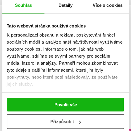
Souhlas
Detaily
Více o cookies
HODNOCENÍ ČTENÁŘŮ
Tato webová stránka používá cookies
V současné době nejsou vytvořena žádná uživatelská hodnocení.
K personalizaci obsahu a reklam, poskytování funkcí
sociálních médií a analýze naší návštěvnosti využíváme
Vaše hodnocení
soubory cookies.
Informace o tom, jak náš web
využíváme, sdílíme se svými partnery pro sociální
Uživatelskou recenzi mohou vkládat pouze registrovaní uživatelé
média, inzerci a analýzy.
Partneři mohou zkombinovat
tyto údaje s dalšími informacemi, které jim byly
Přihlásit
poskytnuty, nebo které poté následovaly, že používáte
jejich služby.
Povolit vše
MOHLO BY VÁS TAKÉ ZAJÍMAT
Přizpůsobit