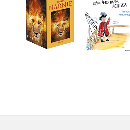
1.-7.díl – box
Kolíska
C. S. Lewis
Václav Čtvrtek
Do košíku
Do košíku
1 832 Kč
263 Kč
2 290 Kč
329 Kč