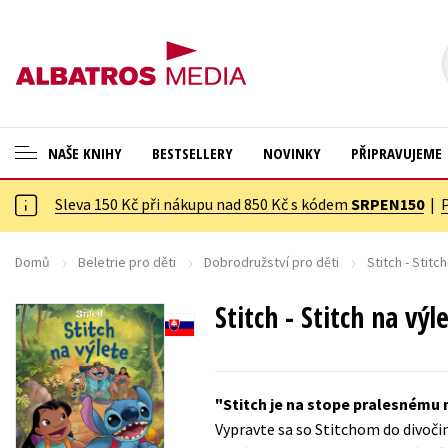
NAŠE KNIHY
BESTSELLERY
NOVINKY
PŘIPRAVUJEME
Sleva 150 Kč při nákupu nad 850 Kč s kódem
SRPEN150
|
ANGLICKÉ KNIHY -20 %
Cestování
VÝPRODEJ -70 %
Dárkové publikace
Domů
Beletrie pro děti
Dobrodružství pro děti
Stitch - Stitc
KNIHY S DÁRKEM
Dárkové zboží
Stitch - Stitch na výl
ASTERIX S DÁRKEM
Digitální fotografie
🎁DÁRKOVÉ PUBLIKACE
Esoterika a duchovní svět
Stitch je na stope pralesnému
✉️ DÁRKOVÉ POUKAZY
Historie a military
Vypravte sa so Stitchom do divočin
Hobby