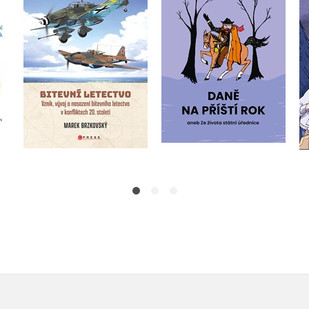
Jaroslava Jendrisková
Marek Brzkovský
Do košíku
Do košíku
479 Kč
599 Kč
239 Kč
299 Kč