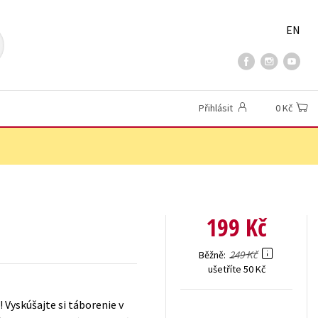
EN
Přihlásit
0 Kč
199 Kč
249 Kč
Běžně
ušetříte 50 Kč
 Vyskúšajte si táborenie v