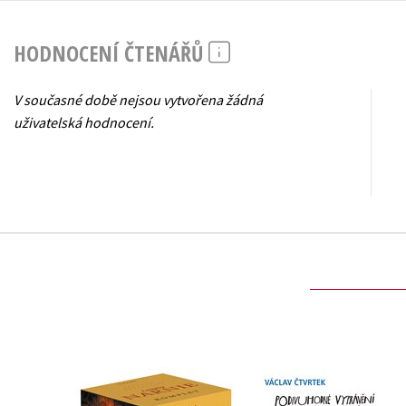
HODNOCENÍ ČTENÁŘŮ
V současné době nejsou vytvořena žádná
uživatelská hodnocení.
Podivuhodné vypráv
NARNIE – komplet
bývalého piráta