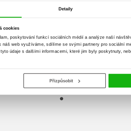
Stitch - Agen
h si čistí zúbky
Detaily
Stitch ide do postieľky
Stitch na
slovensky)
(slovensky)
(sloven
Kolektiv
Kolektiv
á cookies
Kolekt
klam, poskytování funkcí sociálních médií a analýze naší návšt
k náš web využíváme, sdílíme se svými partnery pro sociální méd
yto údaje s dalšími informacemi, které jim byly poskytnuty, neb
Do košíku
Do košíku
Do košík
183 Kč
229 Kč
83 Kč
223 Kč
229 Kč
Přizpůsobit
2