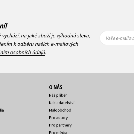
ní!
Vaše e-
Vaše e-
ě vychází, na jaké zboží je výhodná sleva,
mailová
mailová
Vaše e-mailov
adresa
adresa
ášením k odběru našich e-mailových
áním osobních údajů
.
O NÁS
Náš příběh
Nakladatelství
ia
Maloobchod
Pro autory
Pro partnery
Pro média