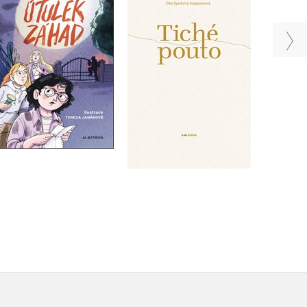
Dita Šperková
Petr Hugo Šlik
Szapanosová
Do košíku
Do košíku
279 Kč
349 Kč
183 Kč
229 Kč