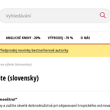
Vyhledávání
ANGLICKÉ KNIHY -20%
VÝPRODEJ -70 %
O NÁS
Předprodej novinky bestsellerové autorky
Přírodní vědy
Křížovky
Společnost, politika
h na výlete (slovensky)
Kuchařky
Technika a věda
New Adult
ete (slovensky)
Učebnice
Ostatní
Umění a kultura
Počítače
 monštru!
Výchova a pedagogika
Poezie
y a zažite skvelé dobrodružstvá pri objavovaní tropického ostrova!
Young adult