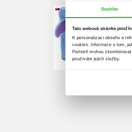
Stitc
Souhlas
Stitch - Plyšový denník
(
(slovensky)
Kolektiv
Tato webová stránka použív
K personalizaci obsahu a re
cookies.
Informace o tom, ja
Partneři mohou zkombinovat t
používáte jejich služby.
Do košíku
351 Kč
439 Kč
1