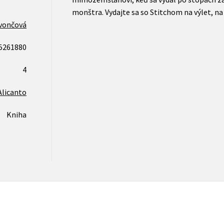
monštra. Vydajte sa so Stitchom na výlet, na
vončová
5261880
4
Alicanto
Kniha