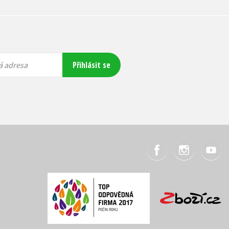
Přihlásit se
á adresa