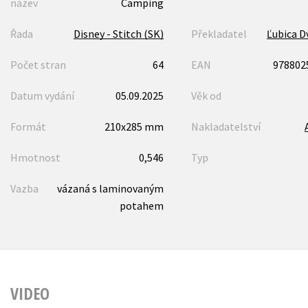
název
Camping
Řada
Disney - Stitch (SK)
Překladatel
Ľubica D
Počet stran
64
EAN
978802
Datum vydání
05.09.2025
Věk od
Formát
210x285 mm
Nakladatelství
Hmotnost
0,546
Typ
Vazba
vázaná s laminovaným
potahem
VIDEO