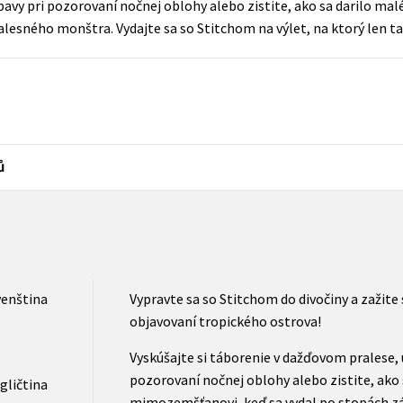
ábavy pri pozorovaní nočnej oblohy alebo zistite, ako sa darilo 
Populárně - naučná pro dospělé
lesného monštra. Vydajte sa so Stitchom na výlet, na ktorý len t
Young adult (SK)
Populárně - naučné pro děti
Zahraniční literatura
Předškoláci
Zdraví a životní styl
Příroda a zahrada
ů
šechny tituly
venština
Vypravte sa so Stitchom do divočiny a zažite
objavovaní tropického ostrova!
Vyskúšajte si táborenie v dažďovom pralese, u
pozorovaní nočnej oblohy alebo zistite, ako
gličtina
mimozemšťanovi, keď sa vydal po stopách 