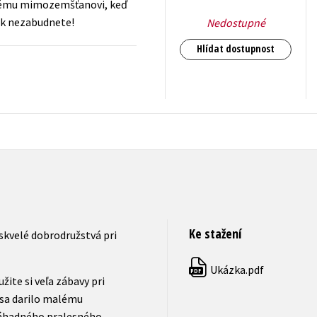
malému mimozemšťanovi, keď
ak nezabudnete!
Nedostupné
Hlídat dostupnost
199
Kč
s DPH
Ke stažení
 skvelé dobrodružstvá pri
Ukázka.pdf
PDF
žite si veľa zábavy pri
 sa darilo malému
záhadného pralesného