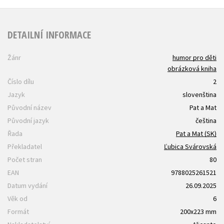
DETAILNÍ INFORMACE
Žánr
humor pro děti
obrázková kniha
Číslo dílu
2
Jazyk
slovenština
Původní název
Pat a Mat
Původní jazyk
čeština
Řada
Pat a Mat (SK)
Překladatel
Ľubica Svárovská
Počet stran
80
EAN
9788025261521
Datum vydání
26.09.2025
Věk od
6
Formát
200x223 mm