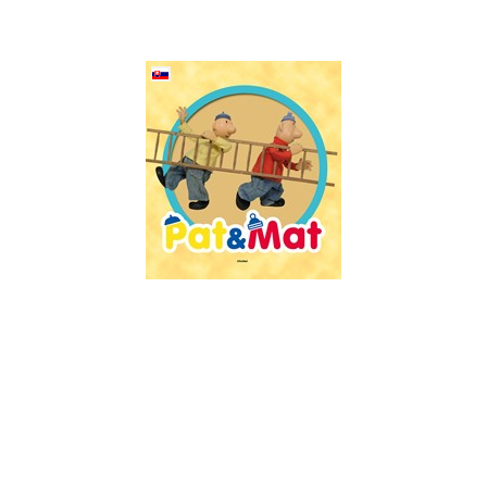
Pat a Mat
(slovensky)
Marek Beneš
Do košíku
239 Kč
299 Kč