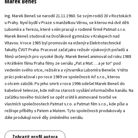
Marek Beneš
Ing. Marek Beneš se narodil 21.11.1960. Se svým rodiči žil v Roztokách
u Prahy. Nyní bydlí v Praze s manželkou Věrou, se kterou má dvě děti
Lubomíra a Terezu, které s ním pracují v rodinné firmě Patmat s.r.o.
Marek Beneš studoval na Dvořákově gymnáziu v Kralupech nad
Vltavou. V roce 1985 byl promován na inženýra Elektrotechnické
fakulty ČVUT Praha. Pracovat začal jako režisér výukových pořadů a
filmů určených pro vysoké školy. Marek Beneš animoval od roku 1988
v Krátkém filmu Praha filmy ze seriálu „Pat a Mat: …a je to!“ pod
vedením svého otce, režiséra a výtvarníka Lubomíra Beneše. V této
práci pokračoval i po roce 1989 ve společnosti Aif s.r.o., kterou
s otcem založili. Po jeho smrti v roce 1996 odešel Marek Beneš do
kabelové televize, kde měl na starosti vysílání informačního kanálu. Na
začátku nového tisíciletí se opět vrátil k animované tvorbě ve
vlastních společnostech Patmat s.r.o. a Patmat film s.r.o., kde píše a
režíruje příběhy s Patem a Matem. Tyto společnosti produkovaly a
dále produkují nové díly zmíněného seriálu.
Zobrazit profil autora