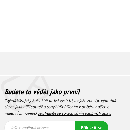
Budete to vědět jako první!
Zajímá Vás, jaký knižní hit právě vychází, na jaké zboží je výhodná
sleva, jaká běží soutěž o ceny? Přihlášením k odběru našich e-
mailových novinek
souhlasíte se zpracováním osobních údajů
.
Vaše e-
Vaše e-
Přihlásit se
mailová
mailová
Vaše e-mailová adresa