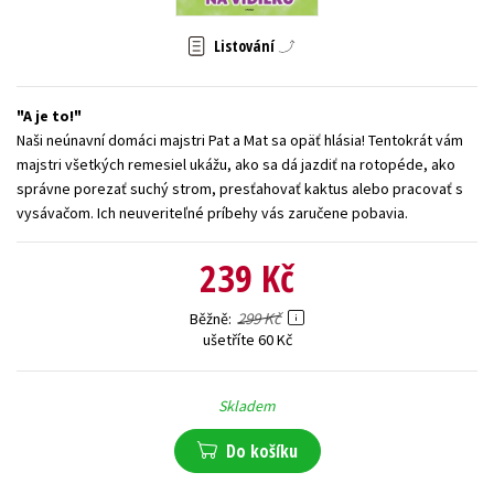
Young adult (SK)
Zahraniční literatura
Zdraví a životní styl
Listování
Všechny tituly
A je to!
Naši neúnavní domáci majstri Pat a Mat sa opäť hlásia! Tentokrát vám
majstri všetkých remesiel ukážu, ako sa dá jazdiť na rotopéde, ako
správne porezať suchý strom, presťahovať kaktus alebo pracovať s
vysávačom. Ich neuveriteľné príbehy vás zaručene pobavia.
239 Kč
299 Kč
Běžně
ušetříte 60 Kč
Skladem
Do košíku