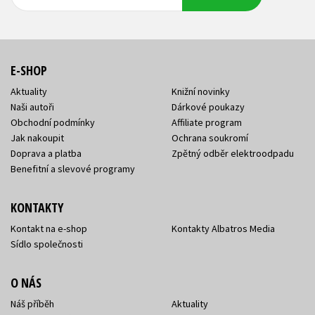
adresa
adresa
E-SHOP
Aktuality
Knižní novinky
Naši autoři
Dárkové poukazy
Obchodní podmínky
Affiliate program
Jak nakoupit
Ochrana soukromí
Doprava a platba
Zpětný odběr elektroodpadu
Benefitní a slevové programy
KONTAKTY
Kontakt na e-shop
Kontakty Albatros Media
Sídlo společnosti
O NÁS
Náš příběh
Aktuality