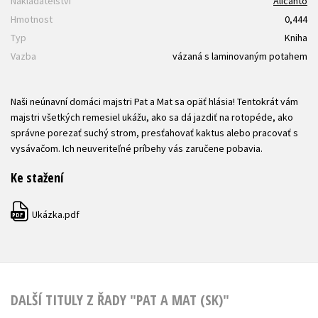
Nakladatelství
Alicanto
Hmotnost
0,444
Typ
Kniha
Vazba
vázaná s laminovaným potahem
Naši neúnavní domáci majstri Pat a Mat sa opäť hlásia! Tentokrát vám
majstri všetkých remesiel ukážu, ako sa dá jazdiť na rotopéde, ako
správne porezať suchý strom, presťahovať kaktus alebo pracovať s
vysávačom. Ich neuveriteľné príbehy vás zaručene pobavia.
Ke stažení
Ukázka.pdf
PDF
DALŠÍ TITULY Z ŘADY "PAT A MAT (SK)"