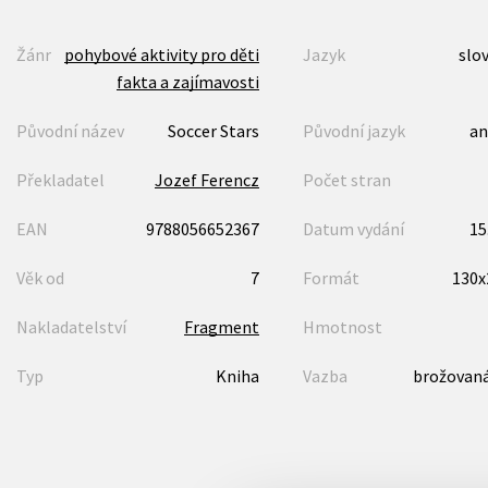
Žánr
pohybové aktivity pro děti
Jazyk
slo
fakta a zajímavosti
Původní název
Soccer Stars
Původní jazyk
an
Překladatel
Jozef Ferencz
Počet stran
EAN
9788056652367
Datum vydání
15
Věk od
7
Formát
130
Nakladatelství
Fragment
Hmotnost
Typ
Kniha
Vazba
brožovaná