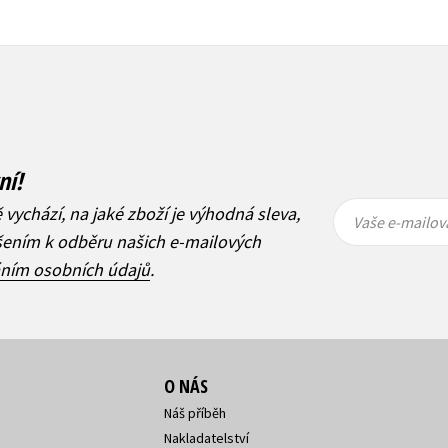
ní!
Vaše e-
Vaše e-
ě vychází, na jaké zboží je výhodná sleva,
mailová
mailová
Vaše e-mailov
adresa
adresa
ášením k odběru našich e-mailových
áním osobních údajů
.
O NÁS
Náš příběh
Nakladatelství