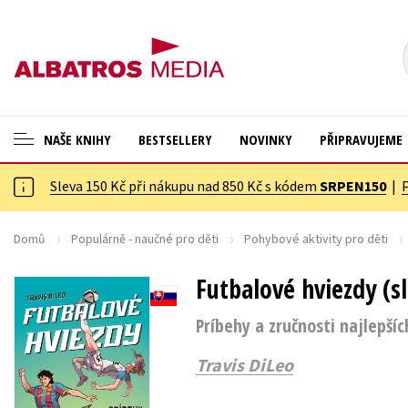
NAŠE KNIHY
BESTSELLERY
NOVINKY
PŘIPRAVUJEME
Sleva 150 Kč při nákupu nad 850 Kč s kódem
SRPEN150
|
ANGLICKÉ KNIHY -20 %
Cestování
VÝPRODEJ -70 %
Dárkové publikace
Domů
Populárně - naučné pro děti
Pohybové aktivity pro děti
KNIHY S DÁRKEM
Dárkové zboží
Futbalové hviezdy (s
ASTERIX S DÁRKEM
Digitální fotografie
Príbehy a zručnosti najlepší
🎁DÁRKOVÉ PUBLIKACE
Esoterika a duchovní svět
Travis DiLeo
✉️ DÁRKOVÉ POUKAZY
Historie a military
Hobby