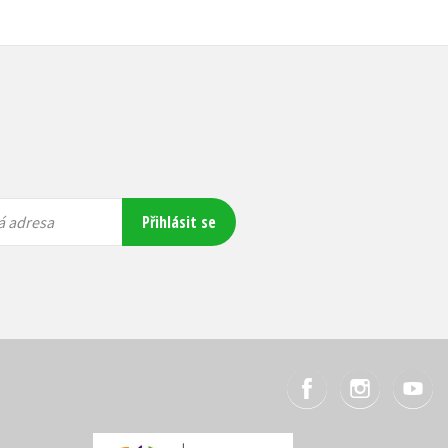
Přihlásit se
á adresa