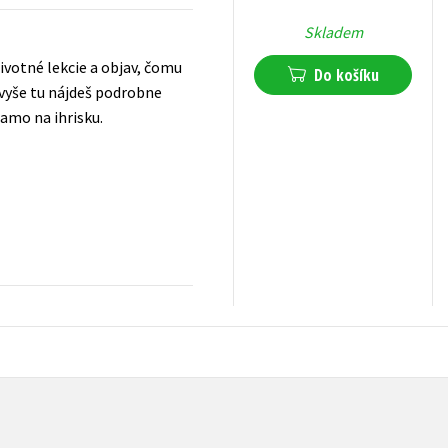
Skladem
ivotné lekcie a objav, čomu
Do košíku
avyše tu nájdeš podrobne
amo na ihrisku.
223
Kč
s DPH