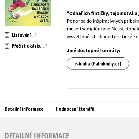
Auto - moto
Jazyky
Odhaľ ich fintičky, tajomstvá a
Beletrie pro děti
Ponor sa do inšpiratívnych príbeho
Kalendáře
Beletrie pro dospělé
museli šampióni ako Messi, Ronald
Listování
Kariéra a osobní rozvoj
vysvetlené ich charakteristické z
Byznys a ekonomie
Přečíst ukázku
Komiks
Jiné dostupné formáty:
e-kniha (Palmknihy.cz)
V
Detailní informace
Hodnocení čtenářů
DETAILNÍ INFORMACE