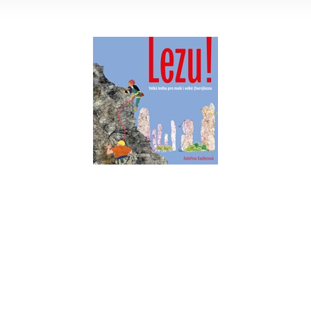
Lezu!
Kateřina Kadlecová
Do košíku
319 Kč
399 Kč