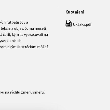
Ke stažení
ých futbalistov a
Ukázka.pdf
PDF
 lekcie a objav, čomu museli
čeliť, kým sa vypracovali na
ysvetlené ich
dynamickým ilustráciám môžeš
čku na rýchlu zmenu smeru,