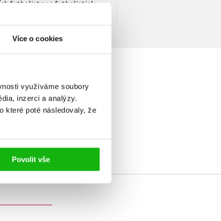
ch futbalistov a futbalistiek
Více o cookies
ěvnosti využíváme soubory
ia, inzerci a analýzy.
o které poté následovaly, že
elé
Povolit vše