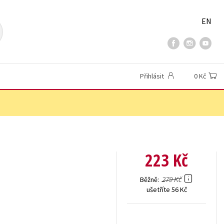
EN
Přihlásit
0 Kč
223 Kč
279 Kč
Běžně
ušetříte 56 Kč