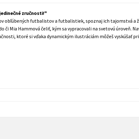
Populárně - naučná pro dospělé
Young adult (SK)
 jedinečné zručnosti!
Populárně - naučné pro děti
v obľúbených futbalistov a futbalistiek, spoznaj ich tajomstvá a ž
Zahraniční literatura
Předškoláci
o či Mia Hammová čeliť, kým sa vypracovali na svetovú úroveň. N
Zdraví a životní styl
ručnosti, ktoré si vďaka dynamickým ilustráciám môžeš vyskúšať pri
Příroda a zahrada
šechny tituly