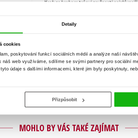
Krok za krokom trénuj zručnosti najslávnejší
sveta a staň sa aj ty hviezdou!
Detaily
á cookies
klam, poskytování funkcí sociálních médií a analýze naší návšt
k náš web využíváme, sdílíme se svými partnery pro sociální méd
Vaše hodnocení
yto údaje s dalšími informacemi, které jim byly poskytnuty, neb
Uživatelskou recenzi mohou vkládat pouze registrovaní uživat
Přihlásit
Přizpůsobit
MOHLO BY VÁS TAKÉ ZAJÍMAT