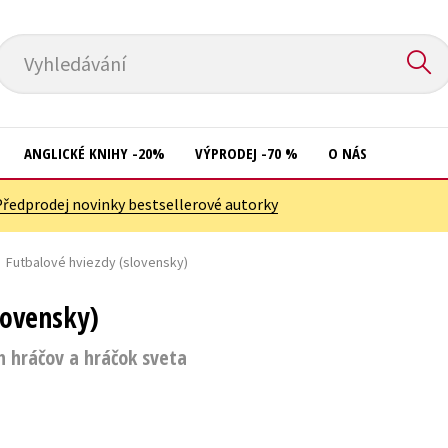
Vyhledávání
ANGLICKÉ KNIHY -20%
VÝPRODEJ -70 %
O NÁS
Předprodej novinky bestsellerové autorky
Přírodní vědy
Křížovky
Společnost, politika
Futbalové hviezdy (slovensky)
Kuchařky
Technika a věda
New Adult
lovensky)
Učebnice
Ostatní
ch hráčov a hráčok sveta
Umění a kultura
Počítače
Výchova a pedagogika
Poezie
Young adult