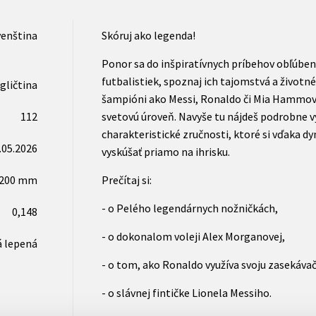
venština
Skóruj ako legenda!
Ponor sa do inšpiratívnych príbehov obľúben
futbalistiek, spoznaj ich tajomstvá a životné
gličtina
šampióni ako Messi, Ronaldo či Mia Hammová 
112
svetovú úroveň. Navyše tu nájdeš podrobne v
charakteristické zručnosti, ktoré si vďaka 
.05.2026
vyskúšať priamo na ihrisku.
x200 mm
Prečítaj si:
- o Pelého legendárnych nožničkách,
0,148
- o dokonalom voleji Alex Morganovej,
 lepená
- o tom, ako Ronaldo využíva svoju zasekáva
- o slávnej fintičke Lionela Messiho.