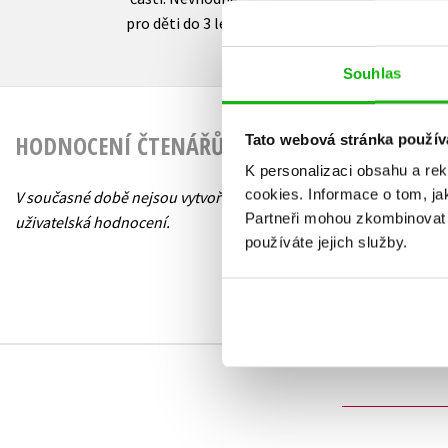
pro děti do 3 let!
Souhlas
HODNOCENÍ ČTENÁŘŮ
Tato webová stránka použív
K personalizaci obsahu a re
cookies.
Informace o tom, ja
V současné době nejsou vytvořena žádná
Partneři mohou zkombinovat t
uživatelská hodnocení.
používáte jejich služby.