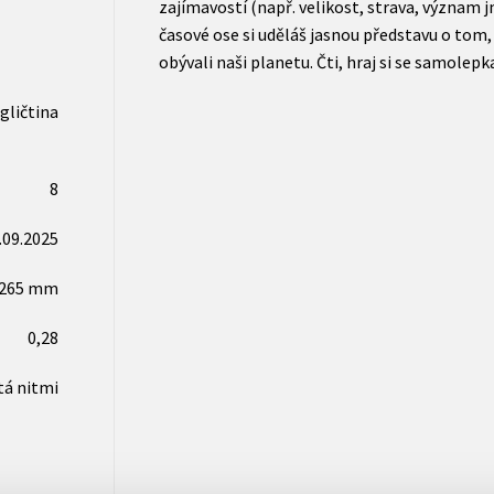
zajímavostí (např. velikost, strava, význam j
časové ose si uděláš jasnou představu o tom,
obývali naši planetu. Čti, hraj si se samolepk
gličtina
8
.09.2025
x265 mm
0,28
tá nitmi