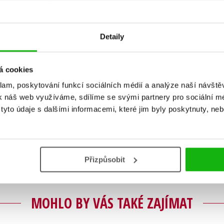
Detaily
á cookies
klam, poskytování funkcí sociálních médií a analýze naší návšt
k náš web využíváme, sdílíme se svými partnery pro sociální méd
Vaše hodnocení
yto údaje s dalšími informacemi, které jim byly poskytnuty, neb
Uživatelskou recenzi mohou vkládat pouze registrovaní uživat
Přihlásit
Přizpůsobit
MOHLO BY VÁS TAKÉ ZAJÍMAT