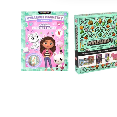
Gábinin kouzelný
Minecraft - Dárkov
domek - Vybarvuj
kolekce pro přežit
magnetky
Kolektiv
Kolektiv
Do košíku
Do košíku
479 Kč
599 Kč
183 Kč
229 Kč