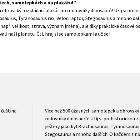
tech, samolepkách a na plakátu!
Populárně - naučná pro dospělé
 obrovský rozkládací plakát pro milovníky dinosaurů! Užij si prehi
Young adult (SK)
Populárně - naučné pro děti
iosaurus, Tyranosaurus rex, Velociraptor, Stegosaurus a mnoho dal
Zahraniční literatura
např. velikost, strava, význam jména), ale díky praktické časové o
Předškoláci
ali naši planetu. Čti, hraj si se samolepkami a uč se!
Zdraví a životní styl
Příroda a zahrada
šechny tituly
čeština
Více než 500 úžasných samolepek a obrovský 
milovníky dinosaurů! Užij si prehistorickou 
ještěry jako byl Brachiosaurus, Tyranosaurus 
Stegosaurus a mnoho dalších. O každém z nic