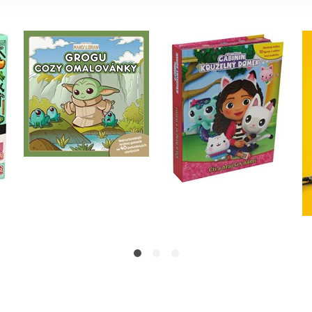
Gábinin kouzelný
Star Wars -
á
domek - Čti a hraj si s
Mandalorian - Grogu -
í
námi
COZY omalovánky
Kolektiv
Kolektiv
Do košíku
Do košíku
159 Kč
199 Kč
399 Kč
499 Kč