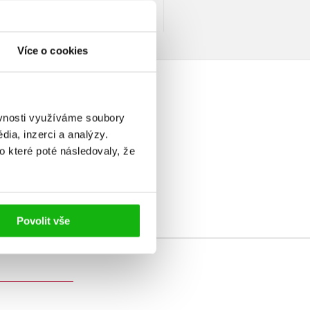
Více o cookies
ěvnosti využíváme soubory
ia, inzerci a analýzy.
o které poté následovaly, že
elé
Povolit vše