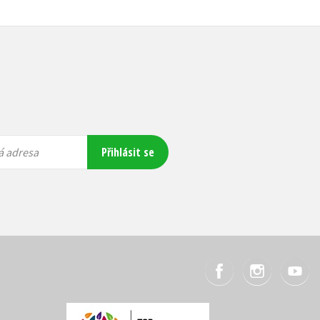
Přihlásit se
á adresa