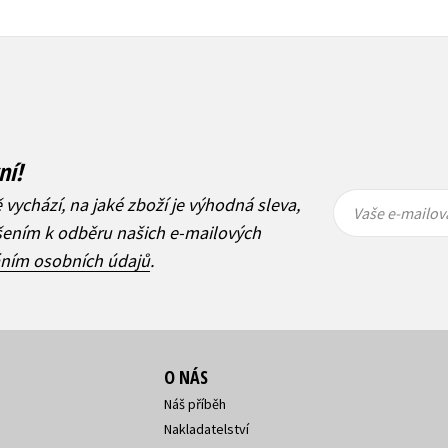
ní!
Vaše e-
Vaše e-
ě vychází, na jaké zboží je výhodná sleva,
mailová
mailová
Vaše e-mailov
adresa
adresa
ášením k odběru našich e-mailových
áním osobních údajů
.
O NÁS
Náš příběh
Nakladatelství