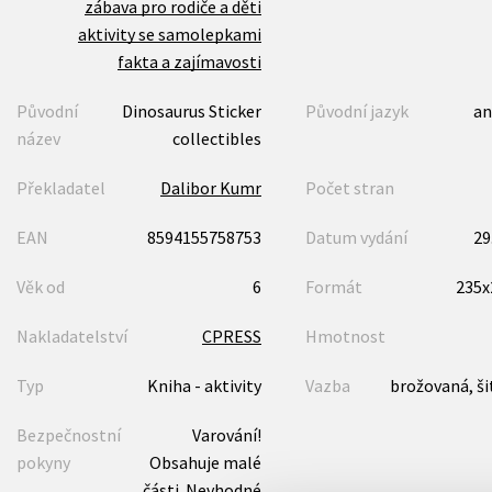
zábava pro rodiče a děti
aktivity se samolepkami
fakta a zajímavosti
Původní
Dinosaurus Sticker
Původní jazyk
an
název
collectibles
Překladatel
Dalibor Kumr
Počet stran
EAN
8594155758753
Datum vydání
29
Věk od
6
Formát
235
Nakladatelství
CPRESS
Hmotnost
Typ
Kniha - aktivity
Vazba
brožovaná, ši
Bezpečnostní
Varování!
pokyny
Obsahuje malé
části. Nevhodné