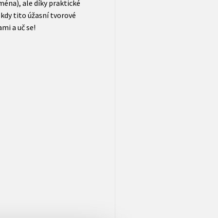
ména), ale díky praktické
 kdy tito úžasní tvorové
ami a uč se!