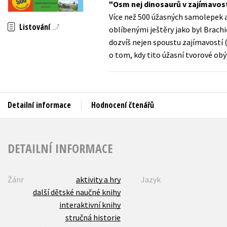
Osm nej dinosaurů v zajímavos
Auto - moto
Více než 500 úžasných samolepek a
Jazyky
Beletrie pro děti
Listování
oblíbenými ještěry jako byl Brach
Kalendáře
dozvíš nejen spoustu zajímavostí (
Beletrie pro dospělé
o tom, kdy tito úžasní tvorové obýv
Kariéra a osobní rozvoj
Byznys a ekonomie
Komiks
Detailní informace
Hodnocení čtenářů
V
DETAILNÍ INFORMACE
Žánr
aktivity a hry
Jazyk
další dětské naučné knihy
interaktivní knihy
stručná historie