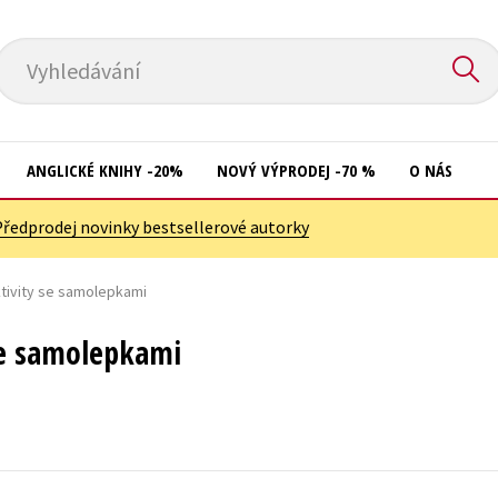
Vyhledávání
ANGLICKÉ KNIHY -20%
NOVÝ VÝPRODEJ -70 %
O NÁS
Předprodej novinky bestsellerové autorky
Přírodní vědy
Křížovky
Společnost, politika
ktivity se samolepkami
Kuchařky
Technika a věda
New Adult
se samolepkami
Učebnice
Ostatní
Umění a kultura
Počítače
Výchova a pedagogika
Poezie
Young adult