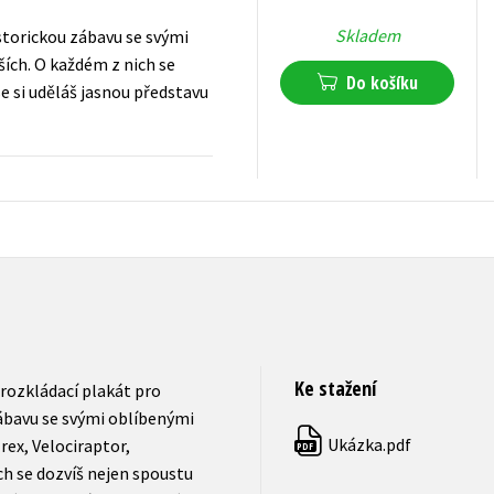
Skladem
storickou zábavu se svými
ších. O každém z nich se
Do košíku
se si uděláš jasnou představu
239
Kč
s DPH
Ke stažení
rozkládací plakát pro
zábavu se svými oblíbenými
Ukázka.pdf
rex, Velociraptor,
PDF
h se dozvíš nejen spoustu