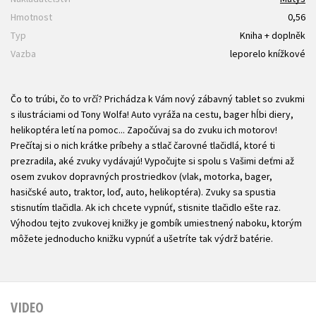
Hmotnost
0,56
Typ
Kniha + doplněk
Vazba
leporelo knížkové
Čo to trúbi, čo to vrčí? Prichádza k Vám nový zábavný tablet so zvukmi
s ilustráciami od Tony Wolfa! Auto vyráža na cestu, bager hĺbi diery,
helikoptéra letí na pomoc... Započúvaj sa do zvuku ich motorov!
Prečítaj si o nich krátke príbehy a stlač čarovné tlačidlá, ktoré ti
prezradila, aké zvuky vydávajú! Vypočujte si spolu s Vašimi deťmi až
osem zvukov dopravných prostriedkov (vlak, motorka, bager,
hasičské auto, traktor, loď, auto, helikoptéra). Zvuky sa spustia
stisnutím tlačidla. Ak ich chcete vypnúť, stisnite tlačidlo ešte raz.
Výhodou tejto zvukovej knižky je gombík umiestnený naboku, ktorým
môžete jednoducho knižku vypnúť a ušetríte tak výdrž batérie.
VIDEO