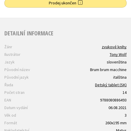
Prodej ukončen
DETAILNÍ INFORMACE
Žánr
zvukové knihy
Ilustrátor
Tony Wolf
Jazyk
slovenština
Původní název
Brum brum macchine
Původní jazyk
italština
Řada
Detský tablet (SK)
Počet stran
14
EAN
9788080886493
Datum vydání
06.08.2021
Věk od
3
Formát
260x195 mm
Nakladatelství
Matys