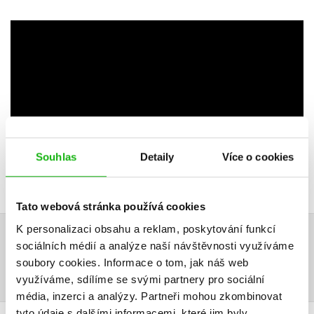
Souhlas
Detaily
Více o cookies
Tato webová stránka používá cookies
K personalizaci obsahu a reklam, poskytování funkcí
sociálních médií a analýze naší návštěvnosti využíváme
DALŠÍ TITULY Z ŘADY "DETSKÝ TABLET (SK)"
soubory cookies.
Informace o tom, jak náš web
využíváme, sdílíme se svými partnery pro sociální
média, inzerci a analýzy.
Partneři mohou zkombinovat
tyto údaje s dalšími informacemi, které jim byly