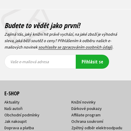
Budete to vědět jako první!
Zajímá Vás, jaký knižní hit právě vychází, na jaké zboží je výhodná
sleva, jaká běží soutěž o ceny? Přihlášením k odběru našich e-
mailových novinek
souhlasíte se zpracováním osobních údajů
.
Vaše e-
Vaše e-
Přihlásit se
mailová
mailová
Vaše e-mailová adresa
adresa
adresa
E-SHOP
Aktuality
Knižní novinky
Naši autoři
Dárkové poukazy
Obchodní podmínky
Affiliate program
Jak nakoupit
Ochrana soukromí
Doprava a platba
Zpětný odběr elektroodpadu