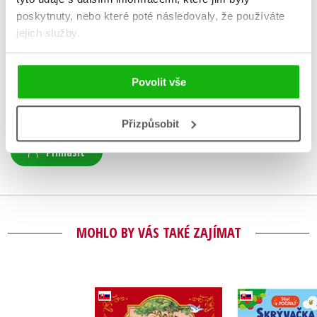
poskytnuty, nebo které poté následovaly, že používáte
HODNOCENÍ ČTENÁŘŮ
jejich služby.
V současné době nejsou vytvořena žádná uživatelská hodnocení.
Povolit vše
Vaše hodnocení
Uživatelskou recenzi mohou vkládat pouze registrovaní uživatelé
Přizpůsobit
Přihlásit
MOHLO BY VÁS TAKÉ ZAJÍMAT
Biblia pre deti -
Stlač a p
Starý zákon a život
Skrývačka 