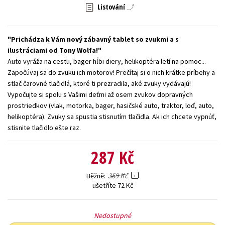
Listování
Young adult (SK)
Zahraniční literatura
Zdraví a životní styl
Všechny tituly
Prichádza k Vám nový zábavný tablet so zvukmi a s
ilustráciami od Tony Wolfa!
Auto vyráža na cestu, bager hĺbi diery, helikoptéra letí na pomoc...
Započúvaj sa do zvuku ich motorov! Prečítaj si o nich krátke príbehy a
stlač čarovné tlačidlá, ktoré ti prezradila, aké zvuky vydávajú!
Vypočujte si spolu s Vašimi deťmi až osem zvukov dopravných
prostriedkov (vlak, motorka, bager, hasičské auto, traktor, loď, auto,
helikoptéra). Zvuky sa spustia stisnutím tlačidla. Ak ich chcete vypnúť,
stisnite tlačidlo ešte raz.
287 Kč
359 Kč
Běžně
ušetříte 72 Kč
Nedostupné