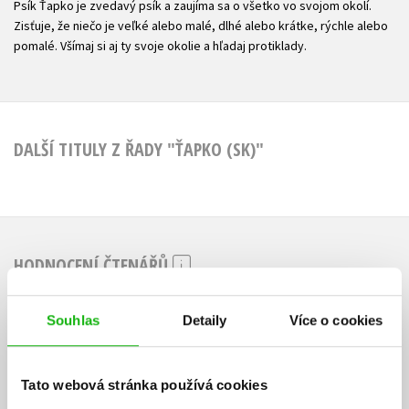
Psík Ťapko je zvedavý psík a zaujíma sa o všetko vo svojom okolí.
Zisťuje, že niečo je veľké alebo malé, dlhé alebo krátke, rýchle alebo
pomalé. Všímaj si aj ty svoje okolie a hľadaj protiklady.
DALŠÍ TITULY Z ŘADY "ŤAPKO (SK)"
HODNOCENÍ ČTENÁŘŮ
V současné době nejsou vytvořena žádná uživatelská hodnocení.
Souhlas
Detaily
Více o cookies
Vaše hodnocení
Tato webová stránka používá cookies
Uživatelskou recenzi mohou vkládat pouze registrovaní uživatelé