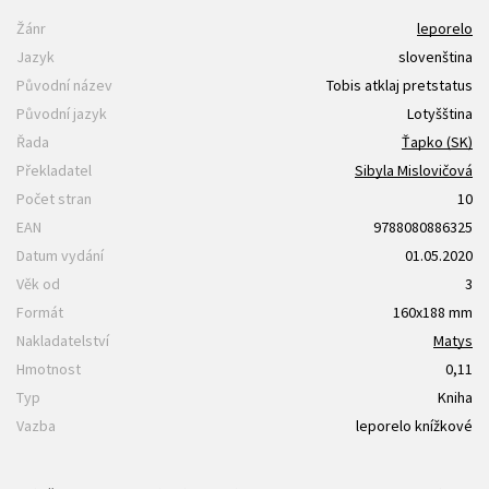
Žánr
leporelo
Jazyk
slovenština
Původní název
Tobis atklaj pretstatus
Původní jazyk
Lotyšština
Řada
Ťapko (SK)
Překladatel
Sibyla Mislovičová
Počet stran
10
EAN
9788080886325
Datum vydání
01.05.2020
Věk od
3
Formát
160x188 mm
Nakladatelství
Matys
Hmotnost
0,11
Typ
Kniha
Vazba
leporelo knížkové