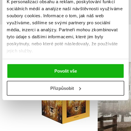
K personalizaci obsahu a reklam, poskytování funkcí
Přihlásit
sociálních médií a analýze naší návštěvnosti využíváme
soubory cookies.
Informace o tom, jak náš web
využíváme, sdílíme se svými partnery pro sociální
média, inzerci a analýzy.
Partneři mohou zkombinovat
tyto údaje s dalšími informacemi, které jim byly
MOHLO BY VÁS TAKÉ ZAJÍMAT
poskytnuty, nebo které poté následovaly, že používáte
jejich služby.
NARNIE – komplet
Čarodějn
Povolit vše
1.-7.díl – box
Frýval
C. S. Lewis
Izabela Mi
Přizpůsobit
Do košíku
Do košík