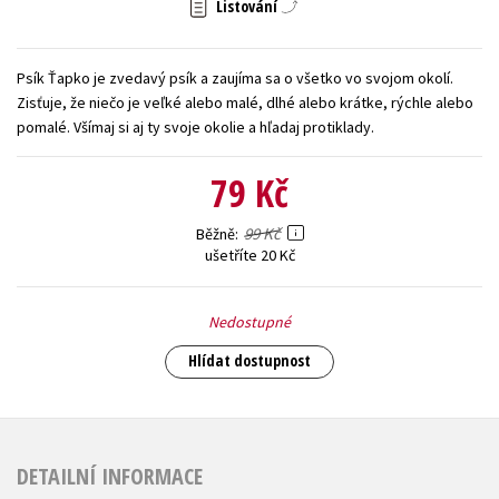
Listování
Young adult (SK)
Zahraniční literatura
Zdraví a životní styl
Psík Ťapko je zvedavý psík a zaujíma sa o všetko vo svojom okolí.
Všechny tituly
Zisťuje, že niečo je veľké alebo malé, dlhé alebo krátke, rýchle alebo
pomalé. Všímaj si aj ty svoje okolie a hľadaj protiklady.
79 Kč
99 Kč
Běžně
ušetříte 20 Kč
Nedostupné
Hlídat dostupnost
DETAILNÍ INFORMACE