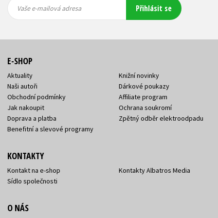
Vaše e-
Vaše e-
Přihlásit se
mailová
mailová
Vaše e-mailová adresa
adresa
adresa
E-SHOP
Aktuality
Knižní novinky
Naši autoři
Dárkové poukazy
Obchodní podmínky
Affiliate program
Jak nakoupit
Ochrana soukromí
Doprava a platba
Zpětný odběr elektroodpadu
Benefitní a slevové programy
KONTAKTY
Kontakt na e-shop
Kontakty Albatros Media
Sídlo společnosti
O NÁS