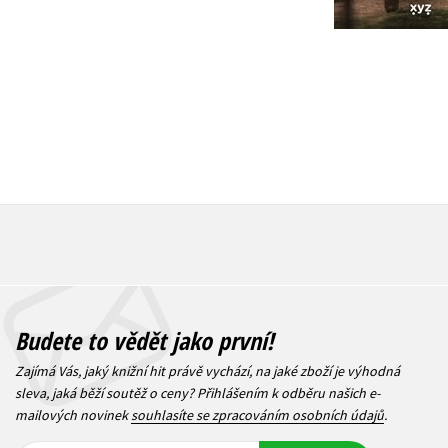
1 832 Kč
343 Kč
2 290 Kč
4
Budete to vědět jako první!
Zajímá Vás, jaký knižní hit právě vychází, na jaké zboží je výhodná
sleva, jaká běží soutěž o ceny? Přihlášením k odběru našich e-
mailových novinek
souhlasíte se zpracováním osobních údajů
.