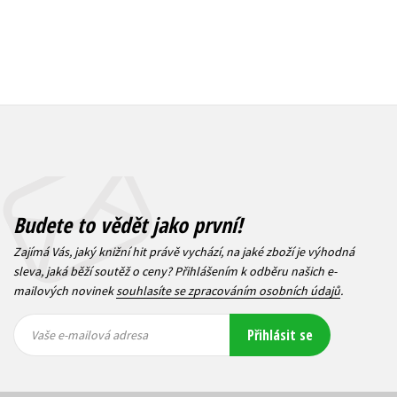
Budete to vědět jako první!
Zajímá Vás, jaký knižní hit právě vychází, na jaké zboží je výhodná
sleva, jaká běží soutěž o ceny? Přihlášením k odběru našich e-
mailových novinek
souhlasíte se zpracováním osobních údajů
.
Vaše e-
Vaše e-
Přihlásit se
mailová
mailová
Vaše e-mailová adresa
adresa
adresa