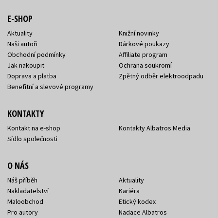
E-SHOP
Aktuality
Knižní novinky
Naši autoři
Dárkové poukazy
Obchodní podmínky
Affiliate program
Jak nakoupit
Ochrana soukromí
Doprava a platba
Zpětný odběr elektroodpadu
Benefitní a slevové programy
KONTAKTY
Kontakt na e-shop
Kontakty Albatros Media
Sídlo společnosti
O NÁS
Náš příběh
Aktuality
Nakladatelství
Kariéra
Maloobchod
Etický kodex
Pro autory
Nadace Albatros