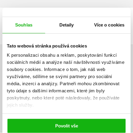
DALŠÍ TITULY Z ŘADY "KRÁĽOVSTVO ZVIERAT (SK)"
Souhlas
Detaily
Více o cookies
Tato webová stránka používá cookies
K personalizaci obsahu a reklam, poskytování funkcí
HODNOCENÍ ČTENÁŘŮ
sociálních médií a analýze naší návštěvnosti využíváme
soubory cookies.
Informace o tom, jak náš web
V současné době nejsou vytvořena žádná uživatelská hodnocení.
využíváme, sdílíme se svými partnery pro sociální
média, inzerci a analýzy.
Partneři mohou zkombinovat
Vaše hodnocení
tyto údaje s dalšími informacemi, které jim byly
poskytnuty, nebo které poté následovaly, že používáte
Uživatelskou recenzi mohou vkládat pouze registrovaní uživatelé
jejich služby.
Přihlásit
Povolit vše