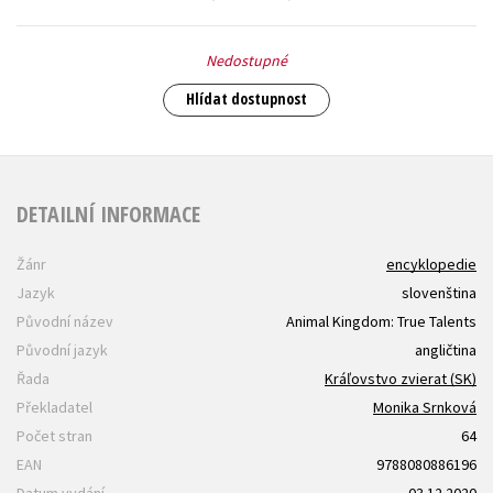
Nedostupné
Hlídat dostupnost
DETAILNÍ INFORMACE
Žánr
encyklopedie
Jazyk
slovenština
Původní název
Animal Kingdom: True Talents
Původní jazyk
angličtina
Řada
Kráľovstvo zvierat (SK)
Překladatel
Monika Srnková
Počet stran
64
EAN
9788080886196