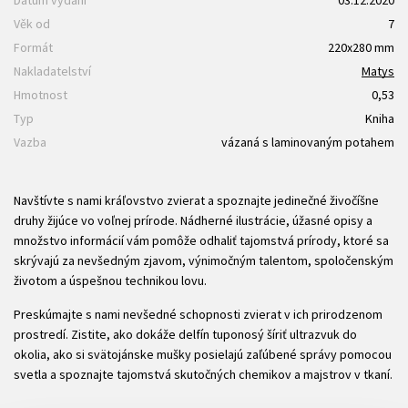
Datum vydání
03.12.2020
Věk od
7
Formát
220x280 mm
Nakladatelství
Matys
Hmotnost
0,53
Typ
Kniha
Vazba
vázaná s laminovaným potahem
Navštívte s nami kráľovstvo zvierat a spoznajte jedinečné živočíšne
druhy žijúce vo voľnej prírode. Nádherné ilustrácie, úžasné opisy a
množstvo informácií vám pomôže odhaliť tajomstvá prírody, ktoré sa
skrývajú za nevšedným zjavom, výnimočným talentom, spoločenským
životom a úspešnou technikou lovu.
Preskúmajte s nami nevšedné schopnosti zvierat v ich prirodzenom
prostredí. Zistite, ako dokáže delfín tuponosý šíriť ultrazvuk do
okolia, ako si svätojánske mušky posielajú zaľúbené správy pomocou
svetla a spoznajte tajomstvá skutočných chemikov a majstrov v tkaní.