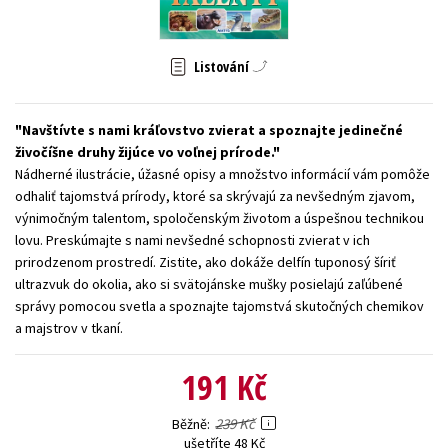
Young adult (SK)
Zahraniční literatura
Zdraví a životní styl
Listování
Všechny tituly
Navštívte s nami kráľovstvo zvierat a spoznajte jedinečné
živočíšne druhy žijúce vo voľnej prírode.
Nádherné ilustrácie, úžasné opisy a množstvo informácií vám pomôže
odhaliť tajomstvá prírody, ktoré sa skrývajú za nevšedným zjavom,
výnimočným talentom, spoločenským životom a úspešnou technikou
lovu. Preskúmajte s nami nevšedné schopnosti zvierat v ich
prirodzenom prostredí. Zistite, ako dokáže delfín tuponosý šíriť
ultrazvuk do okolia, ako si svätojánske mušky posielajú zaľúbené
správy pomocou svetla a spoznajte tajomstvá skutočných chemikov
a majstrov v tkaní.
191 Kč
239 Kč
Běžně
ušetříte 48 Kč