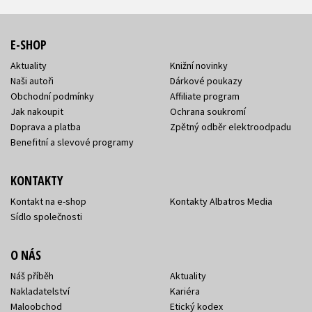
E-SHOP
Aktuality
Knižní novinky
Naši autoři
Dárkové poukazy
Obchodní podmínky
Affiliate program
Jak nakoupit
Ochrana soukromí
Doprava a platba
Zpětný odběr elektroodpadu
Benefitní a slevové programy
KONTAKTY
Kontakt na e-shop
Kontakty Albatros Media
Sídlo společnosti
O NÁS
Náš příběh
Aktuality
Nakladatelství
Kariéra
Maloobchod
Etický kodex