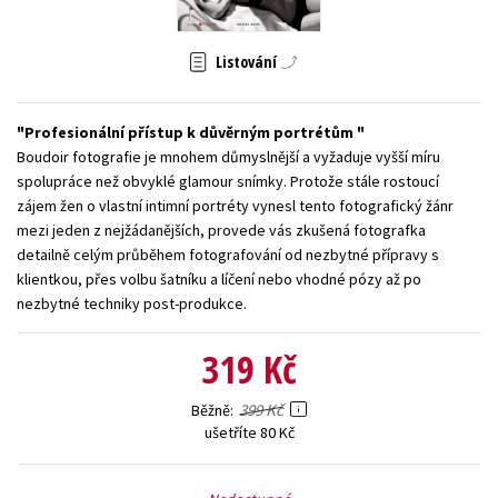
Young adult (SK)
Zahraniční literatura
Zdraví a životní styl
Listování
Všechny tituly
Profesionální přístup k důvěrným portrétům
Boudoir fotografie je mnohem důmyslnější a vyžaduje vyšší míru
spolupráce než obvyklé glamour snímky. Protože stále rostoucí
zájem žen o vlastní intimní portréty vynesl tento fotografický žánr
mezi jeden z nejžádanějších, provede vás zkušená fotografka
detailně celým průběhem fotografování od nezbytné přípravy s
klientkou, přes volbu šatníku a líčení nebo vhodné pózy až po
nezbytné techniky post-produkce.
319 Kč
399 Kč
Běžně
ušetříte 80 Kč