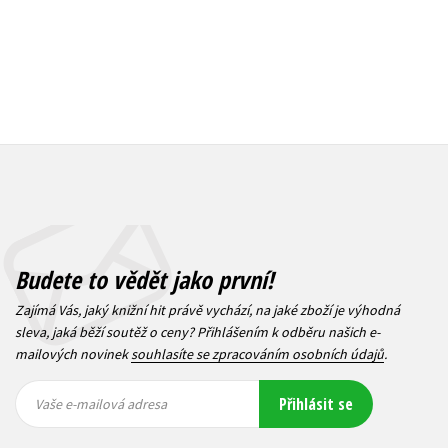
Budete to vědět jako první!
Zajímá Vás, jaký knižní hit právě vychází, na jaké zboží je výhodná
sleva, jaká běží soutěž o ceny? Přihlášením k odběru našich e-
mailových novinek
souhlasíte se zpracováním osobních údajů
.
Vaše e-
Vaše e-
Přihlásit se
mailová
mailová
Vaše e-mailová adresa
adresa
adresa