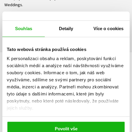
Weddings.
Ke stažení
Souhlas
Detaily
Více o cookies
Obsah.pdf
Ukázka.pdf
PDF
PDF
Tato webová stránka používá cookies
K personalizaci obsahu a reklam, poskytování funkcí
sociálních médií a analýze naší návštěvnosti využíváme
HODNOCENÍ ČTENÁŘŮ
soubory cookies.
Informace o tom, jak náš web
využíváme, sdílíme se svými partnery pro sociální
V současné době nejsou vytvořena žádná uživatelská hodnocení.
média, inzerci a analýzy.
Partneři mohou zkombinovat
tyto údaje s dalšími informacemi, které jim byly
Vaše hodnocení
poskytnuty, nebo které poté následovaly, že používáte
Uživatelskou recenzi mohou vkládat pouze registrovaní uživatelé
jejich služby.
Přihlásit
Povolit vše