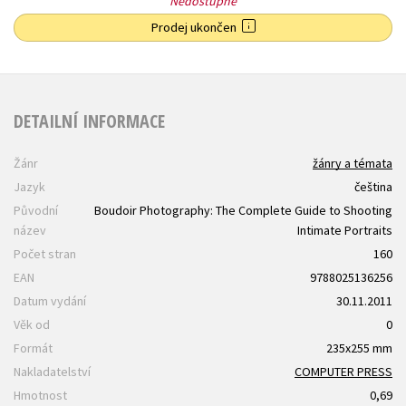
Nedostupné
Prodej ukončen
DETAILNÍ INFORMACE
Žánr
žánry a témata
Jazyk
čeština
Původní
Boudoir Photography: The Complete Guide to Shooting
název
Intimate Portraits
Počet stran
160
EAN
9788025136256
Datum vydání
30.11.2011
Věk od
0
Formát
235x255 mm
Nakladatelství
COMPUTER PRESS
Hmotnost
0,69