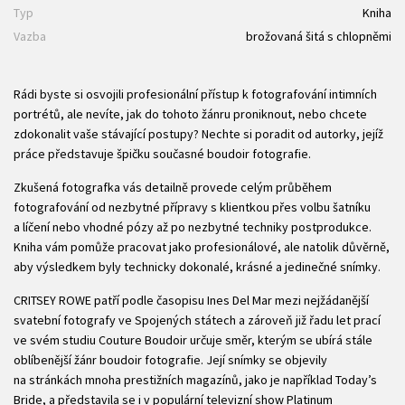
Typ
Kniha
Vazba
brožovaná šitá s chlopněmi
Rádi byste si osvojili profesionální přístup k fotografování intimních
portrétů, ale nevíte, jak do tohoto žánru proniknout, nebo chcete
zdokonalit vaše stávající postupy? Nechte si poradit od autorky, jejíž
práce představuje špičku současné boudoir fotografie.
Zkušená fotografka vás detailně provede celým průběhem
fotografování od nezbytné přípravy s klientkou přes volbu šatníku
a líčení nebo vhodné pózy až po nezbytné techniky postprodukce.
Kniha vám pomůže pracovat jako profesionálové, ale natolik důvěrně,
aby výsledkem byly technicky dokonalé, krásné a jedinečné snímky.
CRITSEY ROWE patří podle časopisu Ines Del Mar mezi nejžádanější
svatební fotografy ve Spojených státech a zároveň již řadu let prací
ve svém studiu Couture Boudoir určuje směr, kterým se ubírá stále
oblíbenější žánr boudoir fotografie. Její snímky se objevily
na stránkách mnoha prestižních magazínů, jako je například Today’s
Bride, a představila se i v populární televizní show Platinum