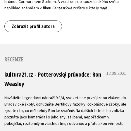
hrdinou Cormoranem Strikem. A vrací se i do kouzelnického světa –
například scénářem k filmu
Fantastická zvířata a kde je najít
.
Zobrazit profil autora
RECENZE
12.09.2025
kultura21.cz - Potterovský průvodce: Ron
Weasley
Navštívíte legendární nádraží 9 3/4, svezete se první jízdou vlakem do
Bradavické školy, ochutnáte Bertíkovy fazolky, čokoládové žabky, ale
zjistíte i to, co měl tehdy Ron ke svačině. Na dalších listech ho zblízka
poznáte jako kamaráda i s jeho sny, zálibami, nepořádkem v
pokojíčku, roztomilými vlastnostmi, i odvahou a přátelskou věrností.