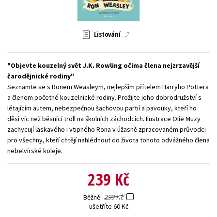
Young adult (SK)
Zahraniční literatura
Zdraví a životní styl
Listování
Všechny tituly
Objevte kouzelný svět J.K. Rowling očima člena nejzrzavější
čarodějnické rodiny
Seznamte se s Ronem Weasleym, nejlepším přítelem Harryho Pottera
a členem početné kouzelnické rodiny. Prožijte jeho dobrodružství s
létajícím autem, nebezpečnou šachovou partií a pavouky, kteří ho
děsí víc než běsnící troll na školních záchodcích. Ilustrace Olie Muzy
zachycují laskavého i vtipného Rona v úžasně zpracovaném průvodci
pro všechny, kteří chtějí nahlédnout do života tohoto odvážného člena
nebelvírské koleje.
239 Kč
299 Kč
Běžně
ušetříte 60 Kč