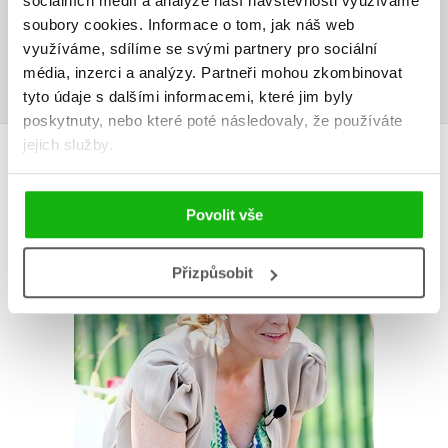
sociálních médií a analýze naší návštěvnosti využíváme
Uživatelskou recenzi mohou vkládat pouze registrovaní uživatelé
soubory cookies.
Informace o tom, jak náš web
využíváme, sdílíme se svými partnery pro sociální
Přihlásit
média, inzerci a analýzy.
Partneři mohou zkombinovat
tyto údaje s dalšími informacemi, které jim byly
poskytnuty, nebo které poté následovaly, že používáte
jejich služby.
AUTOR KNIHY
Povolit vše
Přizpůsobit