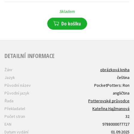
Skladem
Do košíku
DETAILNÍ INFORMACE
Žánr
obrázková kniha
Jazyk
čeština
Původní název
PocketPotters: Ron
Původní jazyk
angličtina
Řada
Potterovské průvodce
Překladatel
Kateřina Hajžmanová
Počet stran
32
EAN
9788000077727
Datum vydání
01.09.2025