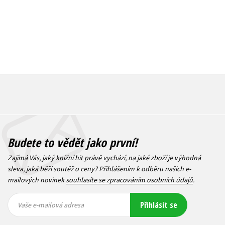
Budete to vědět jako první!
Zajímá Vás, jaký knižní hit právě vychází, na jaké zboží je výhodná
sleva, jaká běží soutěž o ceny? Přihlášením k odběru našich e-
mailových novinek
souhlasíte se zpracováním osobních údajů
.
Vaše e-
Vaše e-
Přihlásit se
mailová
mailová
Vaše e-mailová adresa
adresa
adresa