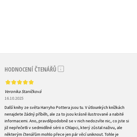
HODNOCENÍ ČTENÁŘŮ
Veronika Staníčková
16.10.2025
Další knihy ze světa Harryho Pottera jsou tu. V útlounkých knížkách
nenajdete žádný příběh, ale za to jsou krásně ilustrované a nabité
informacemi. Ano, pravděpodobně se v nich nedozvíte nic, co jste si
již nepřečetli v sedmidílné sérii o Chlapci, který zůstal naživu, ale
některým čtenářům mohlo přece jen pár věcí uniknout. Tohle je