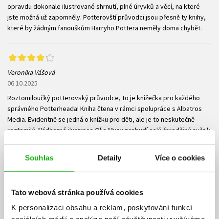
opravdu dokonale ilustrované shrnutí, plné úryvků a věcí, na které
jste možná už zapomněly. Potterovští průvodci jsou přesně ty knihy,
které by žádným fanouškům Harryho Pottera neměly doma chybět.
Veronika Vášová
06.10.2025
Roztomiloučký potterovský průvodce, to je knížečka pro každého
správného Potterheada! Kniha čtena v rámci spolupráce s Albatros
Media. Evidentně se jedná o knížku pro děti, ale je to neskutečně
roztomilý. Nádherné ilustrace Olie Muzy probudí celý čarodějný svět k
životu, je to opravdu nádherně zpracované a celou dobu jsem se u
toho dojímala. Knížka je uzoučká, každá dvoustránka se věnuje
Souhlas
Detaily
Více o cookies
jednomu tématu (rodina Weasleyovych, Ron a kouzla, Ronův pokoj…)
a jako joo, fanoušek si to bude chtít přečíst, i když už mu je třeba i 30
Tato webová stránka používá cookies
K personalizaci obsahu a reklam, poskytování funkcí
Vaše hodnocení