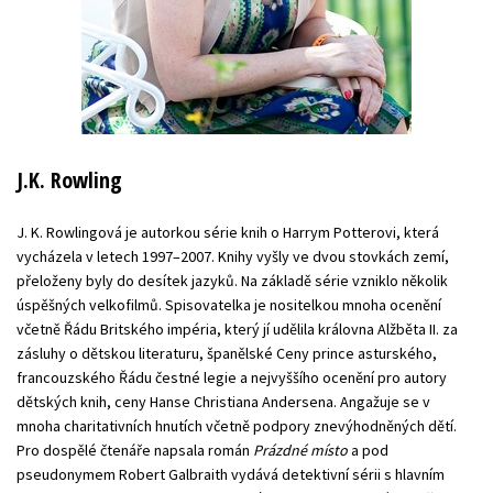
J.K. Rowling
J. K. Rowlingová je autorkou série knih o Harrym Potterovi, která
vycházela v letech 1997–2007. Knihy vyšly ve dvou stovkách zemí,
přeloženy byly do desítek jazyků. Na základě série vzniklo několik
úspěšných velkofilmů. Spisovatelka je nositelkou mnoha ocenění
včetně Řádu Britského impéria, který jí udělila královna Alžběta II. za
zásluhy o dětskou literaturu, španělské Ceny prince asturského,
francouzského Řádu čestné legie a nejvyššího ocenění pro autory
dětských knih, ceny Hanse Christiana Andersena. Angažuje se v
mnoha charitativních hnutích včetně podpory znevýhodněných dětí.
Pro dospělé čtenáře napsala román
Prázdné místo
a pod
pseudonymem Robert Galbraith vydává detektivní sérii s hlavním