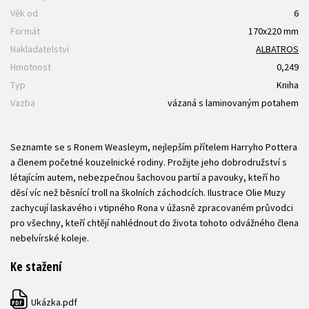
Věk od
6
Formát
170x220 mm
Nakladatelství
ALBATROS
Hmotnost
0,249
Typ
Kniha
Vazba
vázaná s laminovaným potahem
Seznamte se s Ronem Weasleym, nejlepším přítelem Harryho Pottera
a členem početné kouzelnické rodiny. Prožijte jeho dobrodružství s
létajícím autem, nebezpečnou šachovou partií a pavouky, kteří ho
děsí víc než běsnící troll na školních záchodcích. Ilustrace Olie Muzy
zachycují laskavého i vtipného Rona v úžasně zpracovaném průvodci
pro všechny, kteří chtějí nahlédnout do života tohoto odvážného člena
nebelvírské koleje.
Ke stažení
Ukázka.pdf
PDF