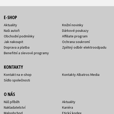
E-SHOP
Aktuality
Knižní novinky
Naši autoři
Dárkové poukazy
Obchodní podmínky
Affiliate program
Jak nakoupit
Ochrana soukromí
Doprava a platba
Zpětný odběr elektroodpadu
Benefitní a slevové programy
KONTAKTY
Kontakt na e-shop
Kontakty Albatros Media
Sídlo společnosti
O NÁS
Náš příběh
Aktuality
Nakladatelství
Kariéra
Maloobchod
Etický kodex