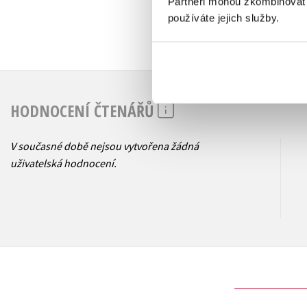
Partneři mohou zkombinovat t
používáte jejich služby.
HODNOCENÍ ČTENÁŘŮ
V současné době nejsou vytvořena žádná
uživatelská hodnocení.