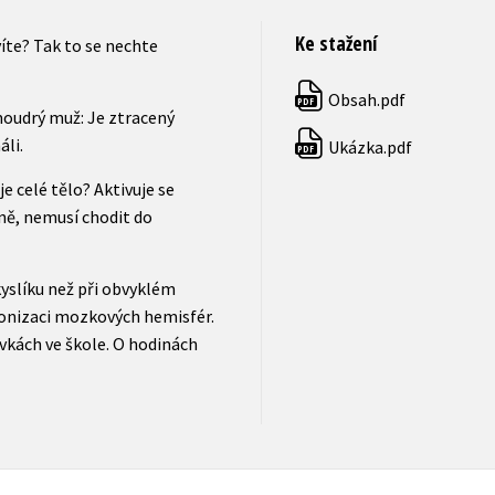
Ke stažení
víte? Tak to se nechte
Obsah.pdf
PDF
 moudrý muž: Je ztracený
li.
Ukázka.pdf
PDF
je celé tělo? Aktivuje se
ně, nemusí chodit do
yslíku než při obvyklém
ronizaci mozkových hemisfér.
vkách ve škole. O hodinách