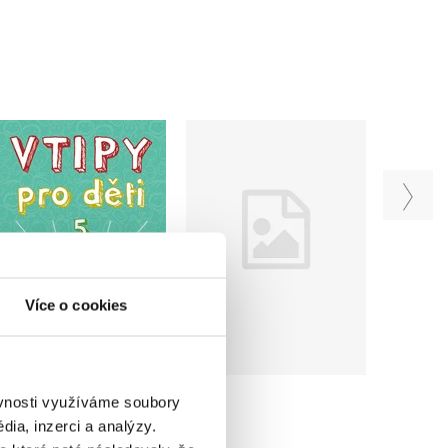
Vtipy pro děti 5
Vtipy pro děti 4
Zuzana Neubauerová
Zuzana Neubauerová
Více o cookies
Do košíku
Do košíku
159 Kč
159 Kč
199 Kč
199 Kč
ěvnosti využíváme soubory
ia, inzerci a analýzy.