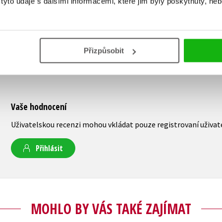
yto údaje s dalšími informacemi, které jim byly poskytnuty, neb
Přizpůsobit
Vaše hodnocení
Uživatelskou recenzi mohou vkládat pouze registrovaní uživat
Přihlásit
MOHLO BY VÁS TAKÉ ZAJÍMAT