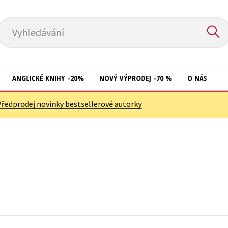
Vyhledávání
ANGLICKÉ KNIHY -20%
NOVÝ VÝPRODEJ -70 %
O NÁS
Předprodej novinky bestsellerové autorky
Přírodní vědy
Křížovky
Společnost, politika
Kuchařky
Technika a věda
New Adult
Učebnice
Ostatní
Umění a kultura
Počítače
Výchova a pedagogika
Poezie
Young adult