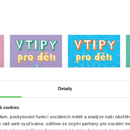
Vtipy pro děti 3
Vtipy pro děti 2
á
Zuzana Neubauerová
Zuzana Neubauerová
Detaily
Do košíku
Do košíku
159 Kč
159 Kč
199 Kč
199 Kč
á cookies
klam, poskytování funkcí sociálních médií a analýze naší návšt
k náš web využíváme, sdílíme se svými partnery pro sociální méd