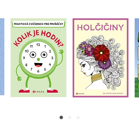
Holčičiny - relaxační
x
Kolik je hodin?
omalovánky
á
Zuzana Neubauerová
Zuzana Neubauerová
Do košíku
Do košíku
215 Kč
269 Kč
183 Kč
229 Kč