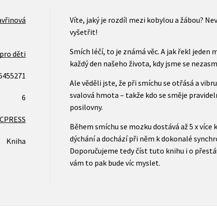
avřinová
Víte, jaký je rozdíl mezi kobylou a žábou? Ne
vyšetřit!
Smích léčí, to je známá věc. A jak řekl jeden
 pro děti
každý den našeho života, kdy jsme se nezasmá
6455271
Ale věděli jste, že při smíchu se otřásá a vibru
svalová hmota – takže kdo se směje pravidel
6
posilovny.
CPRESS
Během smíchu se mozku dostává až 5 x více k
dýchání a dochází při něm k dokonalé synch
Kniha
Doporučujeme tedy číst tuto knihu i o přestá
vám to pak bude víc myslet.