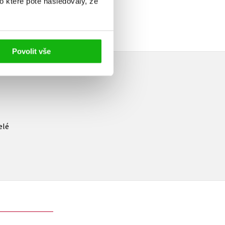
o které poté následovaly, že
Povolit vše
elé