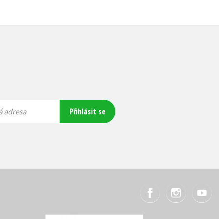
Přihlásit se
á adresa