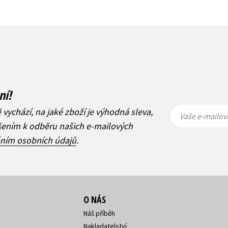
ní!
Vaše e-
Vaše e-
ě vychází, na jaké zboží je výhodná sleva,
mailová
mailová
Vaše e-mailov
adresa
adresa
ášením k odběru našich e-mailových
áním osobních údajů
.
O NÁS
Náš příběh
Nakladatelství