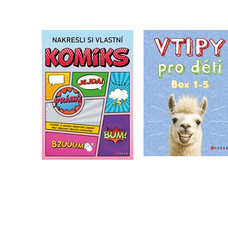
Nakresli si vlastní
Vtipy pro děti - bo
komiks
Zuzana Neubauerov
Zuzana Neubauerová
Do košíku
Do košíku
712 Kč
890 Kč
159 Kč
199 Kč