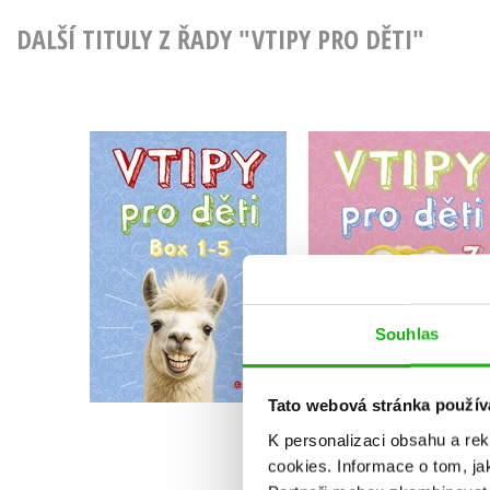
DALŠÍ TITULY Z ŘADY "VTIPY PRO DĚTI"
Vtipy pro děti - box
Vtipy pro děti 7
Zuzana Neubauerová
Zuzana Neubauerov
Souhlas
Do košíku
Do košíku
712 Kč
159 Kč
890 Kč
199 Kč
Tato webová stránka použív
K personalizaci obsahu a re
cookies.
Informace o tom, ja