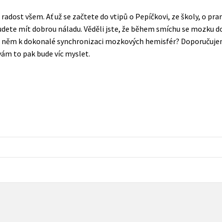
Populárně - naučná pro dospělé
 radost všem. Ať už se začtete do vtipů o Pepíčkovi, ze školy, o pr
Young adult (SK)
Populárně - naučné pro děti
dete mít dobrou náladu. Věděli jste, že během smíchu se mozku dos
Zahraniční literatura
i něm k dokonalé synchronizaci mozkových hemisfér? Doporučujeme
Předškoláci
vám to pak bude víc myslet.
Zdraví a životní styl
Příroda a zahrada
šechny tituly