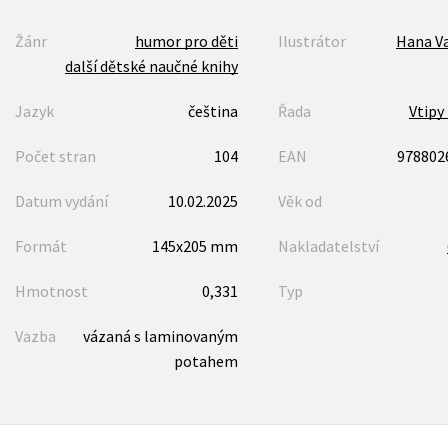
Žánr
humor pro děti
Ilustrátor
Hana V
další dětské naučné knihy
Jazyk
čeština
Řada
Vtipy
Počet stran
104
EAN
978802
Datum vydání
10.02.2025
Věk od
Formát
145x205 mm
Nakladatelství
Hmotnost
0,331
Typ
Vazba
vázaná s laminovaným
potahem