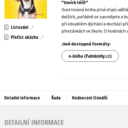
Smích léčí!
Auto - moto
Ilustrovaná kniha plná vtipů udělá
Jazyky
Beletrie pro děti
dalších, pořádně se zasmějete a bu
Kalendáře
při obvyklém dýchání a dochází př
Beletrie pro dospělé
Listování
přestávkách ve škole. O hodinách 
Kariéra a osobní rozvoj
Byznys a ekonomie
Přečíst ukázku
Komiks
Jiné dostupné formáty:
e-kniha (Palmknihy.cz)
V
Detailní informace
Řada
Hodnocení čtenářů
DETAILNÍ INFORMACE