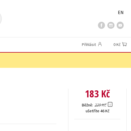
EN
Přihlásit
0 Kč
183 Kč
229 Kč
Běžně
ušetříte 46 Kč