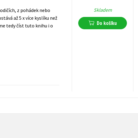
Skladem
arodičích, z pohádek nebo
tává až 5 x více kyslíku než
Do košíku
 tedy číst tuto knihu i o
183
Kč
s DPH