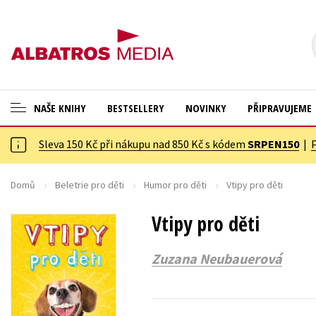
NAŠE KNIHY
BESTSELLERY
NOVINKY
PŘIPRAVUJEME
Sleva 150 Kč při nákupu nad 850 Kč s kódem
SRPEN150
|
ANGLICKÉ KNIHY -20 %
Cestování
NOVÝ VÝPRODEJ -70 %
Dárkové publikace
Domů
Beletrie pro děti
Humor pro děti
Vtipy pro děti
KNIHY S DÁRKEM
Dárkové zboží
Vtipy pro děti
ASTERIX S DÁRKEM
Digitální fotografie
Zuzana Neubauerová
🎁DÁRKOVÉ PUBLIKACE
Esoterika a duchovní svět
✉️ DÁRKOVÉ POUKAZY
Historie a military
Hobby