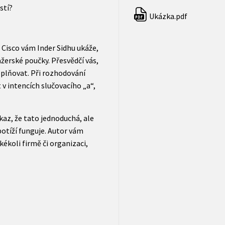
stí?
Ukázka.pdf
PDF
Cisco vám Inder Sidhu ukáže,
žerské poučky. Přesvědčí vás,
plňovat. Při rozhodování
 v intencích slučovacího „a“,
az, že tato jednoduchá, ale
otíží funguje. Autor vám
kékoli firmě či organizaci,