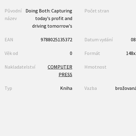
Původní
Doing Both: Capturing
Počet stran
název
today's profit and
driving tomorrow's
EAN
9788025135372
Datum vydání
08
Věk od
0
Formát
148
Nakladatelství
COMPUTER
Hmotnost
PRESS
Typ
Kniha
Vazba
brožovaná