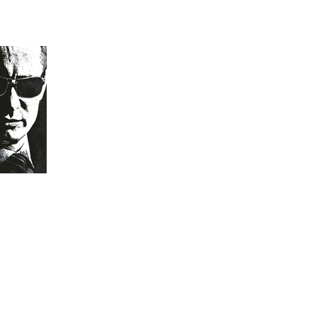
agenti
niha)
undra
u
99 Kč