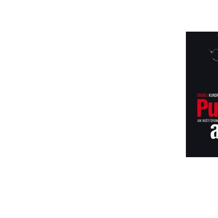
Pu
O
2