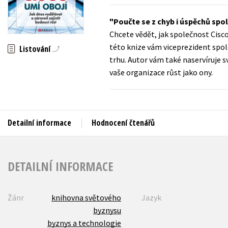
Auto - moto
Jazyky
Poučte se z chyb i úspěchů spo
Beletrie pro děti
Chcete vědět, jak společnost Cisc
Kalendáře
Beletrie pro dospělé
této knize vám viceprezident společ
Listování
Kariéra a osobní rozvoj
trhu. Autor vám také naservíruje 
Byznys a ekonomie
vaše organizace růst jako ony.
Komiks
V
Detailní informace
Hodnocení čtenářů
DETAILNÍ INFORMACE
Žánr
knihovna světového
Jazyk
byznysu
byznys a technologie