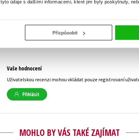
yto údaje s dalšími informacemi, které jim byly poskytnuty, neb
rostoucích ekonomikách zemí, jako je Čína, I
V minulosti pracoval také pro společnosti Int
Přizpůsobit
Vaše hodnocení
Uživatelskou recenzi mohou vkládat pouze registrovaní uživat
Přihlásit
MOHLO BY VÁS TAKÉ ZAJÍMAT