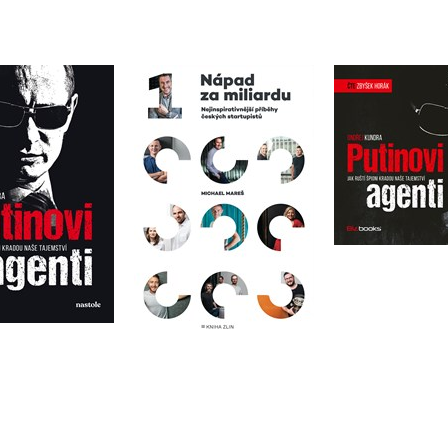
Putinovi 
tinovi agenti
Nápad za miliardu
(audiok
ndřej Kundra
Michael Mareš
Ondřej K
Do košíku
Do košíku
Do košík
319 Kč
399 Kč
95 Kč
369 Kč
239 Kč
2