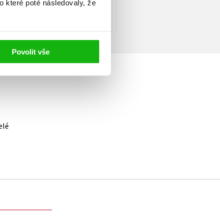
o které poté následovaly, že
ndie, Brazílie nebo Mexiko.
el a Novell.
Povolit vše
elé