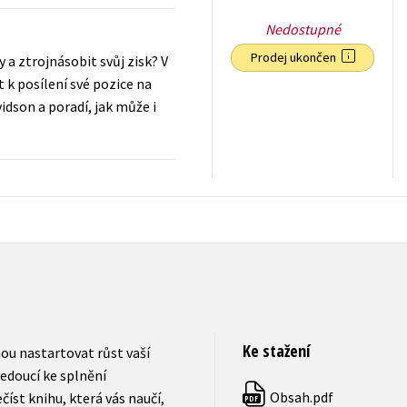
Nedostupné
Prodej ukončen
a ztrojnásobit svůj zisk? V
t k posílení své pozice na
idson a poradí, jak může i
215
Kč
s DPH
Ke stažení
ou nastartovat růst vaší
edoucí ke splnění
Obsah.pdf
íst knihu, která vás naučí,
PDF