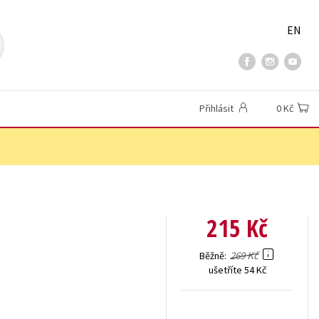
EN
Přihlásit
0 Kč
215 Kč
269 Kč
Běžně
ušetříte 54 Kč