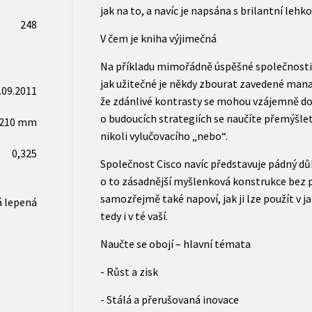
jak na to, a navíc je napsána s brilantní lehko
248
V čem je kniha výjimečná
Na příkladu mimořádně úspěšné společnosti 
jak užitečné je někdy zbourat zavedené mana
.09.2011
že zdánlivé kontrasty se mohou vzájemně do
o budoucích strategiích se naučíte přemýšlet
x210 mm
nikoli vylučovacího „nebo“.
0,325
Společnost Cisco navíc představuje pádný důk
o to zásadnější myšlenková konstrukce bez p
samozřejmě také napoví, jak ji lze použít v ja
 lepená
tedy i v té vaší.
Naučte se obojí – hlavní témata
- Růst a zisk
- Stálá a přerušovaná inovace