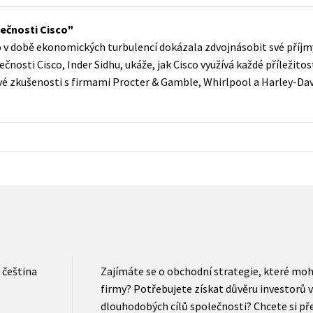
Populárně - naučná pro dospělé
Young adult (SK)
lečnosti Cisco
Populárně - naučné pro děti
o v době ekonomických turbulencí dokázala zdvojnásobit své příjmy 
Zahraniční literatura
Předškoláci
nosti Cisco, Inder Sidhu, ukáže, jak Cisco využívá každé příležitos
Zdraví a životní styl
své zkušenosti s firmami Procter & Gamble, Whirlpool a Harley-Dav
Příroda a zahrada
šechny tituly
čeština
Zajímáte se o obchodní strategie, které moh
firmy? Potřebujete získat důvěru investorů v
dlouhodobých cílů společnosti? Chcete si přeč