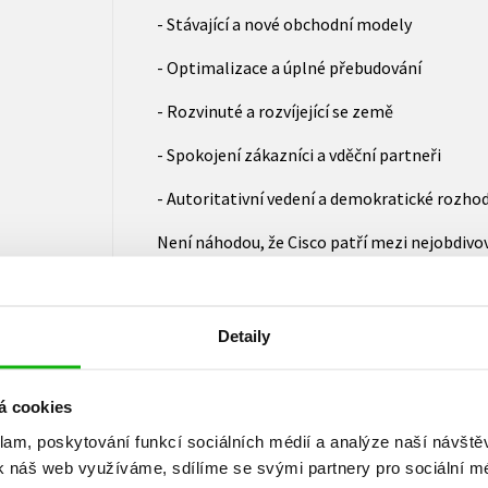
- Stávající a nové obchodní modely
- Optimalizace a úplné přebudování
- Rozvinuté a rozvíjející se země
- Spokojení zákazníci a vděční partneři
- Autoritativní vedení a demokratické rozho
Není náhodou, že Cisco patří mezi nejobdivov
Sidhu odhaluje, jak společnost Cisco zvyšuje s
Zároveň čtenářům nabízí klíčové rady, jak o
Detaily
– Marc Benioff, předseda představenstva a C
O autorovi:
á cookies
Inder Sidhu zastává ve společnosti Cisco poz
klam, poskytování funkcí sociálních médií a analýze naší návšt
strategii a plánování celosvětových operací. 
k náš web využíváme, sdílíme se svými partnery pro sociální méd
výboru, který ve společnosti Cisco zajišťuje 