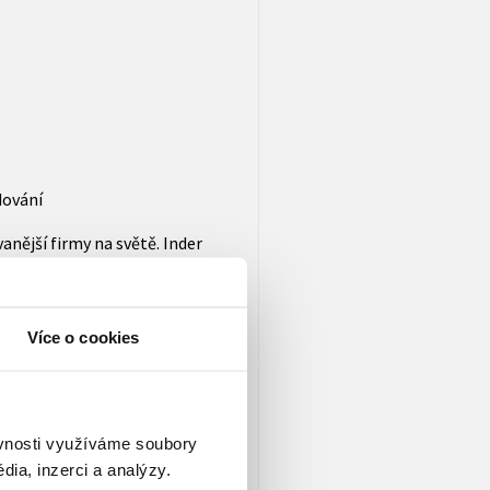
dování
anější firmy na světě. Inder
vé zisky a zrychluje inovace.
bojího dosáhnout.
Více o cookies
EO, salesforce.com
ici viceprezidenta pro
ěvnosti využíváme soubory
Podílí se rovněž na řízení
ia, inzerci a analýzy.
obchodní úspěchy v rychle