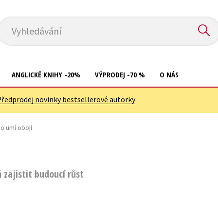
Vyhledávání
ANGLICKÉ KNIHY -20%
VÝPRODEJ -70 %
O NÁS
Předprodej novinky bestsellerové autorky
Přírodní vědy
Křížovky
Společnost, politika
o umí obojí
Kuchařky
Technika a věda
New Adult
Učebnice
Ostatní
 zajistit budoucí růst
Umění a kultura
Počítače
Výchova a pedagogika
Poezie
Young adult