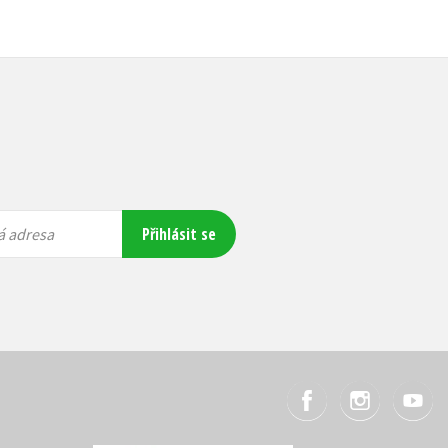
Přihlásit se
á adresa