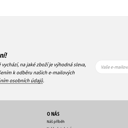
ní!
Vaše e-
Vaše e-
ě vychází, na jaké zboží je výhodná sleva,
mailová
mailová
Vaše e-mailov
adresa
adresa
ášením k odběru našich e-mailových
áním osobních údajů
.
O NÁS
Náš příběh