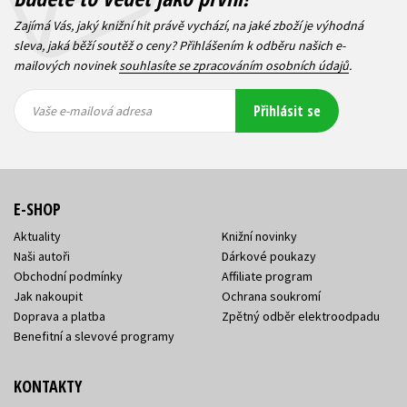
Zajímá Vás, jaký knižní hit právě vychází, na jaké zboží je výhodná
sleva, jaká běží soutěž o ceny? Přihlášením k odběru našich e-
mailových novinek
souhlasíte se zpracováním osobních údajů
.
Vaše e-
Vaše e-
Přihlásit se
mailová
mailová
Vaše e-mailová adresa
adresa
adresa
E-SHOP
Aktuality
Knižní novinky
Naši autoři
Dárkové poukazy
Obchodní podmínky
Affiliate program
Jak nakoupit
Ochrana soukromí
Doprava a platba
Zpětný odběr elektroodpadu
Benefitní a slevové programy
KONTAKTY