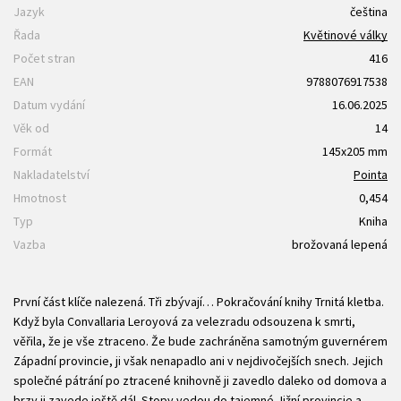
Jazyk
čeština
Řada
Květinové války
Počet stran
416
EAN
9788076917538
Datum vydání
16.06.2025
Věk od
14
Formát
145x205 mm
Nakladatelství
Pointa
Hmotnost
0,454
Typ
Kniha
Vazba
brožovaná lepená
První část klíče nalezená. Tři zbývají… Pokračování knihy Trnitá kletba.
Když byla Convallaria Leroyová za velezradu odsouzena k smrti,
věřila, že je vše ztraceno. Že bude zachráněna samotným guvernérem
Západní provincie, ji však nenapadlo ani v nejdivočejších snech. Jejich
společné pátrání po ztracené knihovně ji zavedlo daleko od domova a
brzy ji zavede ještě dál. Stopy vedou do tajemné Jižní provincie a