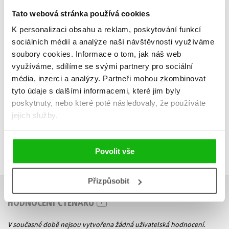
Tato webová stránka používá cookies
K personalizaci obsahu a reklam, poskytování funkcí
sociálních médií a analýze naší návštěvnosti využíváme
soubory cookies.
Informace o tom, jak náš web
Do košíku
Do košík
využíváme, sdílíme se svými partnery pro sociální
439 Kč
295 Kč
549 Kč
3
média, inzerci a analýzy.
Partneři mohou zkombinovat
tyto údaje s dalšími informacemi, které jim byly
poskytnuty, nebo které poté následovaly, že používáte
jejich služby.
Povolit vše
Přizpůsobit
HODNOCENÍ ČTENÁŘŮ
V současné době nejsou vytvořena žádná uživatelská hodnocení.