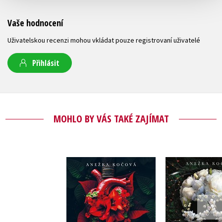
Vaše hodnocení
Uživatelskou recenzi mohou vkládat pouze registrovaní uživatelé
Přihlásit
MOHLO BY VÁS TAKÉ ZAJÍMAT
Krvavý květ
Trnitá k
Anežka Kočová
Anežka K