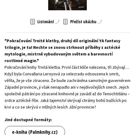
Young adult (SK)
Zahraniční literatura
Zdraví a životní styl
Listování
Přečíst ukázku
Všechny tituly
Pokračování Trnité kletby, druhý díl originální YA fantasy
trilogie, je tu! Nechte se znovu strhnout příběhy z aztécké
mytologie, mistrně vybudovaným světem a barevností
rostlinné magie.
Pokračování knihy Trnitá kletba. První část klíče nalezena, tři zbývají…
Když byla Convallaria Leroyová za velezradu odsouzena k smrti,
věřila, že je vše ztraceno. Že bude zachráněna samotným guvernérem
Západní provincie, ji však nenapadlo ani v nejdivočejších snech. Jejich
společné pátrání po ztracené knihovně je zavádí až do Tenochtitlánu –
srdce aztécké říše. Jaká tajemství skrývají chrámy bohů bažících po
krvi a co se skrývá v mlžných lesích Jižní provincie?
Jiné dostupné formáty:
e-kniha (Palmknihy.cz)