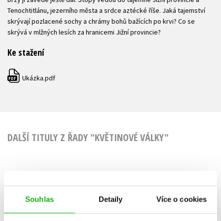
Tenochtitlánu, jezerního města a srdce aztécké říše. Jaká tajemství
skrývají pozlacené sochy a chrámy bohů bažících po krvi? Co se
skrývá v mlžných lesích za hranicemi Jižní provincie?
Ke stažení
Ukázka.pdf
PDF
DALŠÍ TITULY Z ŘADY "KVĚTINOVÉ VÁLKY"
Krvavý květ
Trnitá k
Souhlas
Detaily
Více o cookies
Anežka Kočová
Anežka K