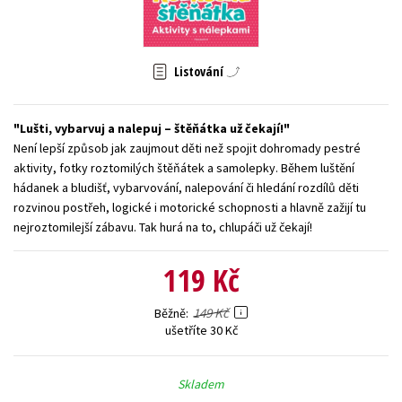
Young adult (SK)
Zahraniční literatura
Zdraví a životní styl
Všechny tituly
Listování
Lušti, vybarvuj a nalepuj – štěňátka už čekají!
Není lepší způsob jak zaujmout děti než spojit dohromady pestré
aktivity, fotky roztomilých štěňátek a samolepky. Během luštění
hádanek a bludišť, vybarvování, nalepování či hledání rozdílů děti
rozvinou postřeh, logické i motorické schopnosti a hlavně zažijí tu
nejroztomilejší zábavu. Tak hurá na to, chlupáči už čekají!
119 Kč
149 Kč
Běžně
ušetříte 30 Kč
Skladem