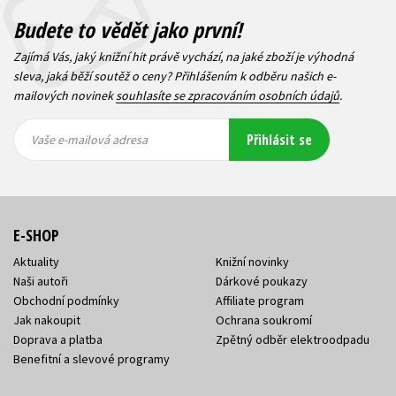
Budete to vědět jako první!
Zajímá Vás, jaký knižní hit právě vychází, na jaké zboží je výhodná
sleva, jaká běží soutěž o ceny? Přihlášením k odběru našich e-
mailových novinek
souhlasíte se zpracováním osobních údajů
.
Vaše e-
Vaše e-
Přihlásit se
mailová
mailová
Vaše e-mailová adresa
adresa
adresa
E-SHOP
Aktuality
Knižní novinky
Naši autoři
Dárkové poukazy
Obchodní podmínky
Affiliate program
Jak nakoupit
Ochrana soukromí
Doprava a platba
Zpětný odběr elektroodpadu
Benefitní a slevové programy