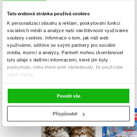
V současné době nejsou vytvořena žádná uživatelská hodnocení.
Tato webová stránka používá cookies
K personalizaci obsahu a reklam, poskytování funkcí
Vaše hodnocení
sociálních médií a analýze naší návštěvnosti využíváme
Uživatelskou recenzi mohou vkládat pouze registrovaní uživatelé
soubory cookies.
Informace o tom, jak náš web
využíváme, sdílíme se svými partnery pro sociální
Přihlásit
média, inzerci a analýzy.
Partneři mohou zkombinovat
tyto údaje s dalšími informacemi, které jim byly
poskytnuty, nebo které poté následovaly, že používáte
jejich služby.
MOHLO BY VÁS TAKÉ ZAJÍMAT
Povolit vše
Přizpůsobit
Tlapková p
Aktivity s nálepkami
Vybarvuj m
– Rozkošná koťátka
Kolekt
Cuberdon