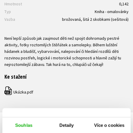
Hmotnost
0,142
Typ
Kniha - omalovánky
Vazba
brožovaná, šitá 2 skobkami (sešitová)
Není lepší způsob jak zaujmout děti než spojit dohromady pestré
aktivity, fotky roztomilých štěňátek a samolepky. Během luštění
hádanek a bludišť, vybarvování, nalepování či hledání rozdílů děti
rozvinou postřeh, logické i motorické schopnosti a hlavně zažijí tu
nejroztomilejší zábavu. Tak hurá na to, chlupáči už čekají!
Ke stažení
Ukázka.pdf
PDF
Souhlas
Detaily
Více o cookies
HODNOCENÍ ČTENÁŘŮ