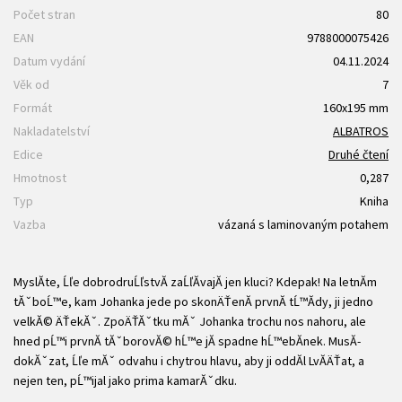
Počet stran
80
EAN
9788000075426
Datum vydání
04.11.2024
Věk od
7
Formát
160x195 mm
Nakladatelství
ALBATROS
Edice
Druhé čtení
Hmotnost
0,287
Typ
Kniha
Vazba
vázaná s laminovaným potahem
MyslĂ­te, Ĺľe dobrodruĹľstvĂ­ zaĹľĂ­vajĂ­ jen kluci? Kdepak! Na letnĂ­m
tĂˇboĹ™e, kam Johanka jede po skonÄŤenĂ­ prvnĂ­ tĹ™Ă­dy, ji jedno
velkĂ© ÄŤekĂˇ. ZpoÄŤĂˇtku mĂˇ Johanka trochu nos nahoru, ale
hned pĹ™i prvnĂ­ tĂˇborovĂ© hĹ™e jĂ­ spadne hĹ™ebĂ­nek. MusĂ­
dokĂˇzat, Ĺľe mĂˇ odvahu i chytrou hlavu, aby ji oddĂ­l LvĂ­ÄŤat, a
nejen ten, pĹ™ijal jako prima kamarĂˇdku.