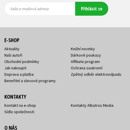
Vaše e-
Vaše e-
Přihlásit se
mailová
mailová
Vaše e-mailová adresa
adresa
adresa
E-SHOP
Aktuality
Knižní novinky
Naši autoři
Dárkové poukazy
Obchodní podmínky
Affiliate program
Jak nakoupit
Ochrana soukromí
Doprava a platba
Zpětný odběr elektroodpadu
Benefitní a slevové programy
KONTAKTY
Kontakt na e-shop
Kontakty Albatros Media
Sídlo společnosti
O NÁS