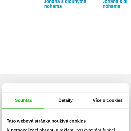
Do košíku
Do košík
199 Kč
159 Kč
249 Kč
1
HODNOCENÍ ČTENÁŘŮ
Souhlas
Detaily
Více o cookies
V současné době nejsou vytvořena žádná uživatelská hodnocení.
Vaše hodnocení
Tato webová stránka používá cookies
Uživatelskou recenzi mohou vkládat pouze registrovaní uživatelé
K personalizaci obsahu a reklam, poskytování funkcí