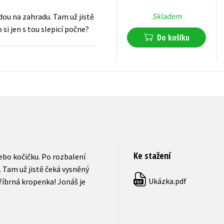
Skladem
dou na zahradu. Tam už jistě
si jen s tou slepicí počne?
Do košíku
215
Kč
s DPH
Ke stažení
ebo kočičku. Po rozbalení
 Tam už jistě čeká vysněný
Ukázka.pdf
tříbrná kropenka! Jonáš je
PDF