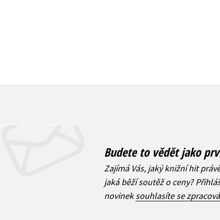
Budete to vědět jako prv
Zajímá Vás, jaký knižní hit práv
jaká běží soutěž o ceny? Přihl
novinek
souhlasíte se zpracov