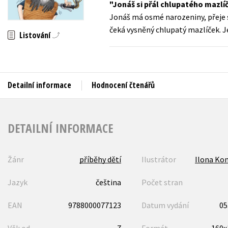
Jonáš si přál chlupatého mazlíč
Auto - moto
Jonáš má osmé narozeniny, přeje s
Jazyky
Beletrie pro děti
čeká vysněný chlupatý mazlíček. Je
Listování
Kalendáře
Beletrie pro dospělé
Kariéra a osobní rozvoj
Byznys a ekonomie
Komiks
Detailní informace
Hodnocení čtenářů
V
DETAILNÍ INFORMACE
Žánr
příběhy dětí
Ilustrátor
Ilona Ko
Jazyk
čeština
Počet stran
EAN
9788000077123
Datum vydání
05