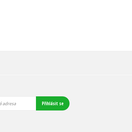
Přihlásit se
á adresa