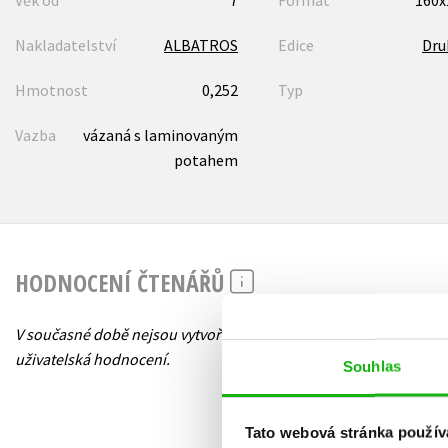
Věk od
7
Formát
160
Nakladatelství
ALBATROS
Edice
Dru
Hmotnost
0,252
Typ
Vazba
vázaná s laminovaným
potahem
HODNOCENÍ ČTENÁŘŮ
V současné době nejsou vytvořena žádná
uživatelská hodnocení.
Souhlas
Tato webová stránka použív