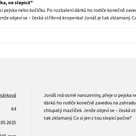
ka, ne slepici!
Populárně - naučná pro dospělé
i pejska nebo kočičku. Po rozbalení dárků ho rodiče konečně zave
Young adult (SK)
Populárně - naučné pro děti
nže objeví se – česká stříbrná kropenka! Jonáš je tak zklamaný. Co 
Zahraniční literatura
Předškoláci
Zdraví a životní styl
Příroda a zahrada
šechny tituly
márková
Jonáš má osmé narozeniny, přeje si pejska n
dárků ho rodiče konečně zavedou na zahradu.
64
chlupatý mazlíček. Jenže objeví se – česká s
tak zklamaný. Co si jen s tou slepicí počne?
.05.2025