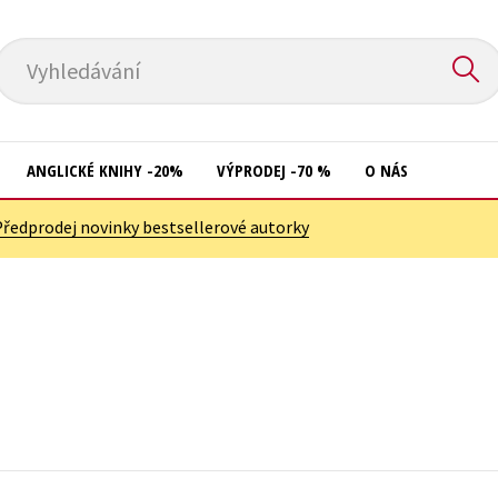
Vyhledávání
ANGLICKÉ KNIHY -20%
VÝPRODEJ -70 %
O NÁS
Předprodej novinky bestsellerové autorky
Přírodní vědy
Křížovky
Společnost, politika
Kuchařky
Technika a věda
New Adult
Učebnice
Ostatní
Umění a kultura
Počítače
Výchova a pedagogika
Poezie
Young adult