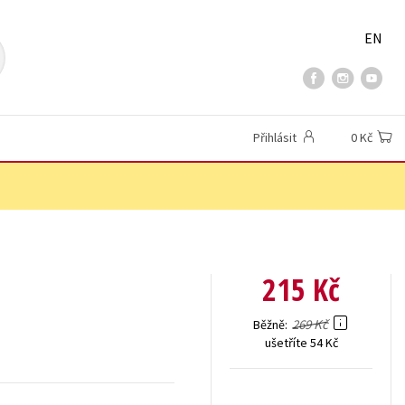
EN
Přihlásit
0 Kč
215 Kč
269 Kč
Běžně
ušetříte 54 Kč