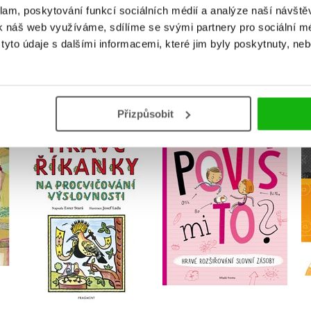
klam, poskytování funkcí sociálních médií a analýze naší návšt
k náš web využíváme, sdílíme se svými partnery pro sociální méd
yto údaje s dalšími informacemi, které jim byly poskytnuty, neb
MOHLO BY VÁS TAKÉ ZAJÍMAT
Přizpůsobit
Hravé říkanky na
procvičování
Povíš mi to?
výslovnosti – Josef
Ester Stará
Lada
Ester Stará
Do košíku
Do košíku
231 Kč
289 Kč
199 Kč
249 Kč