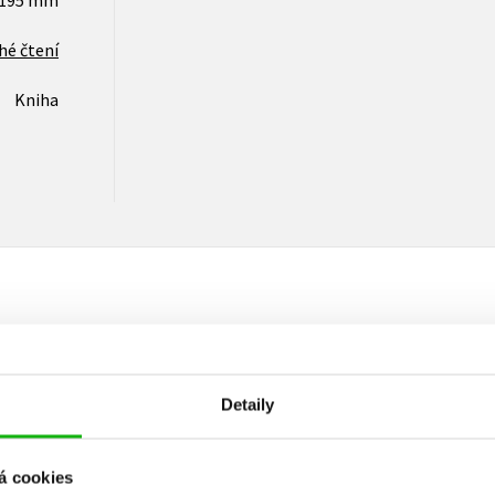
x195 mm
hé čtení
Kniha
Vaše hodnocení
Detaily
Uživatelskou recenzi mohou vkládat pouze registrovaní uživat
Přihlásit
á cookies