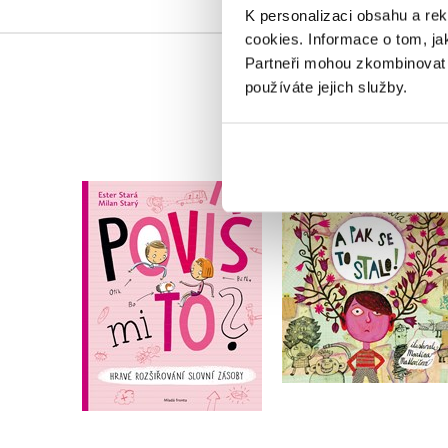
K personalizaci obsahu a re
cookies.
Informace o tom, ja
Partneři mohou zkombinovat t
používáte jejich služby.
A pak se to stalo!
Povíš mi to?
Ester Stará
Ester Stará
Do košíku
Do košíku
239 Kč
299 Kč
215 Kč
269 Kč