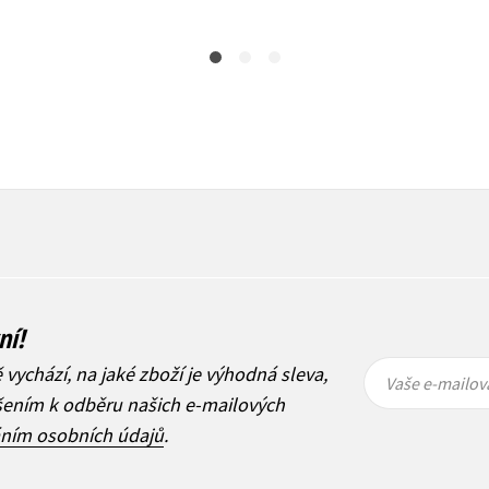
ní!
Vaše e-
Vaše e-
ě vychází, na jaké zboží je výhodná sleva,
mailová
mailová
Vaše e-mailov
adresa
adresa
ášením k odběru našich e-mailových
áním osobních údajů
.