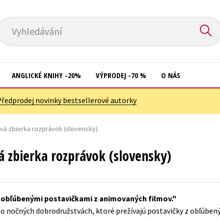
Vyhledávání
ANGLICKÉ KNIHY -20%
VÝPRODEJ -70 %
O NÁS
Předprodej novinky bestsellerové autorky
Přírodní vědy
Křížovky
Společnost, politika
vá zbierka rozprávok (slovensky)
Kuchařky
Technika a věda
New Adult
 zbierka rozprávok (slovensky)
Učebnice
Ostatní
Umění a kultura
Počítače
i obľúbenými postavičkami z animovaných filmov.
Výchova a pedagogika
Poezie
hy o nočných dobrodružstvách, ktoré prežívajú postavičky z obľúbe
Young adult