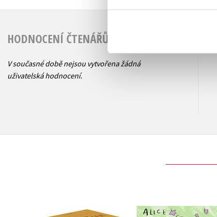
HODNOCENÍ ČTENÁŘŮ
V současné době nejsou vytvořena žádná
uživatelská hodnocení.