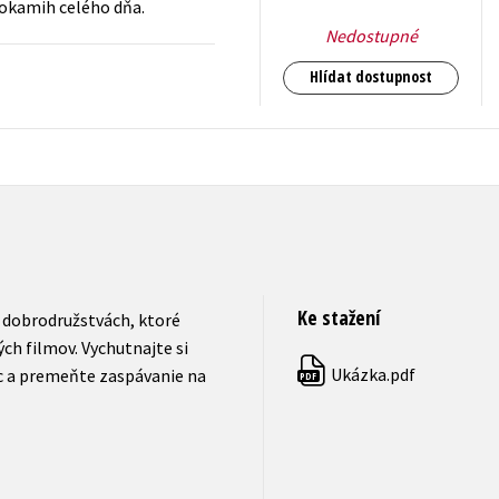
 okamih celého dňa.
Nedostupné
Hlídat dostupnost
311
Kč
s DPH
Ke stažení
h dobrodružstvách, ktoré
ch filmov. Vychutnajte si
Ukázka.pdf
oc a premeňte zaspávanie na
PDF