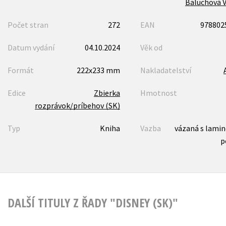
Baluchová 
Počet stran
272
EAN
978802
Datum vydání
04.10.2024
Věk od
Formát
222x233 mm
Nakladatelství
Edice
Zbierka
Hmotnost
rozprávok/príbehov (SK)
Typ
Kniha
Vazba
vázaná s lami
p
DALŠÍ TITULY Z ŘADY "DISNEY (SK)"