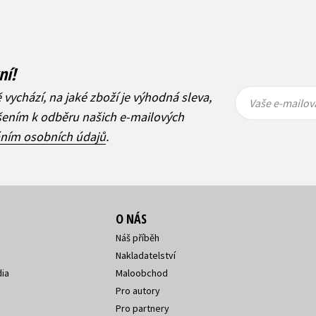
ní!
Vaše e-
Vaše e-
ě vychází, na jaké zboží je výhodná sleva,
mailová
mailová
Vaše e-mailov
adresa
adresa
ášením k odběru našich e-mailových
áním osobních údajů
.
O NÁS
Náš příběh
Nakladatelství
ia
Maloobchod
Pro autory
Pro partnery