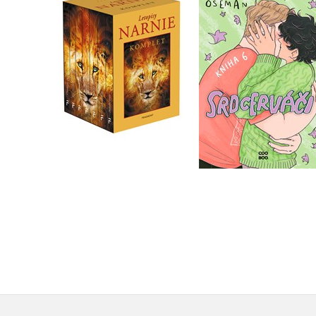
NARNIE – komplet
Srdcerváči 6
1.-7.díl – box
Alice Oseman
C. S. Lewis
Do košíku
Do košíku
439 Kč
549 Kč
1 832 Kč
2 290 Kč