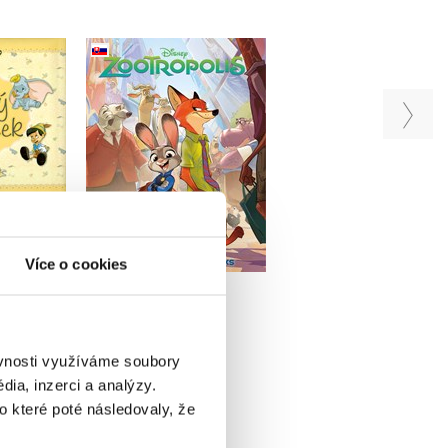
Zootropolis - Filmový
ôj prvý
Disney - 5-minúto
príbeh ako komiks
lovensky)
rozprávky spod
(slovensky)
morskej hladiny
iv
Kolektiv
(slovensky)
Do košíku
u
Do košíku
Více o cookies
311 Kč
389 Kč
59 Kč
183 Kč
229 Kč
ěvnosti využíváme soubory
ia, inzerci a analýzy.
o které poté následovaly, že