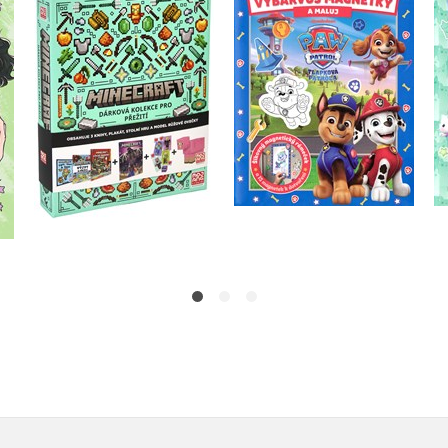
Tlapková patrola -
Minecraft - Dárková
Vybarvuj magnetky
kolekce pro přežití
Kolektiv
Kolektiv
Do košíku
Do košíku
479 Kč
599 Kč
183 Kč
229 Kč