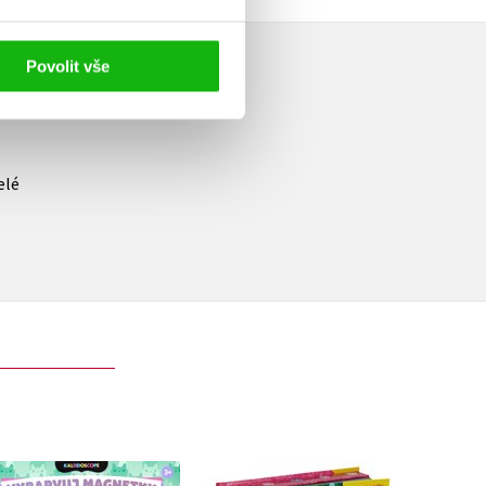
Povolit vše
elé
Gábinin kouzelný
Gábinin kouzelný