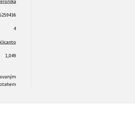
Veronika
5259436
4
Alicanto
1,049
novaným
otahem