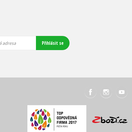
Přihlásit se
á adresa