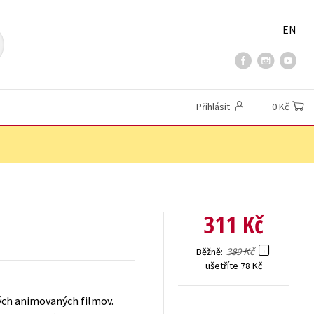
EN
Přihlásit
0 Kč
311 Kč
389 Kč
Běžně
ušetříte 78 Kč
ných animovaných filmov.