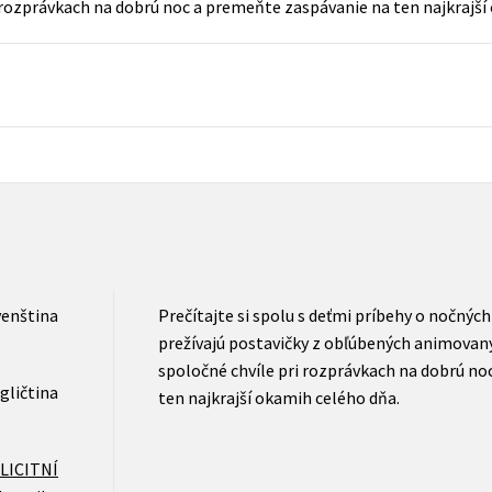
i rozprávkach na dobrú noc a premeňte zaspávanie na ten najkrajší
Populárně - naučná pro dospělé
Young adult (SK)
Populárně - naučné pro děti
Zahraniční literatura
Předškoláci
Zdraví a životní styl
Příroda a zahrada
šechny tituly
venština
Prečítajte si spolu s deťmi príbehy o nočnýc
prežívajú postavičky z obľúbených animovaný
spoločné chvíle pri rozprávkach na dobrú n
gličtina
ten najkrajší okamih celého dňa.
LICITNÍ