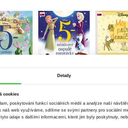
y - 5-minútové
Disney - 5-minútové
Disney - M
rné rozprávky
ospalé rozprávky
denníček (s
slovensky)
(slovensky)
Kolekt
Kolektiv
Kolektiv
Do košík
Do košíku
Do košíku
Detaily
287 Kč
3
11 Kč
311 Kč
389 Kč
389 Kč
á cookies
klam, poskytování funkcí sociálních médií a analýze naší návšt
k náš web využíváme, sdílíme se svými partnery pro sociální méd
yto údaje s dalšími informacemi, které jim byly poskytnuty, neb