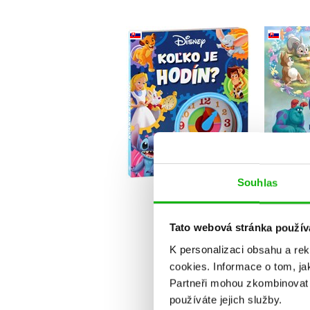
Disne
Disney - Koľko je
ja
hodín? (slovensky)
(
Kolektiv
Do košíku
Souhlas
231 Kč
289 Kč
3
Tato webová stránka použív
K personalizaci obsahu a re
cookies.
Informace o tom, ja
Partneři mohou zkombinovat t
používáte jejich služby.