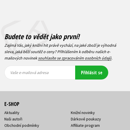
Budete to vědět jako první!
Zajímá Vás, jaký knižní hit právě vychází, na jaké zboží je výhodná
sleva, jaká běží soutěž o ceny? Přihlášením k odběru našich e-
mailových novinek
souhlasíte se zpracováním osobních údajů
.
Vaše e-
Vaše e-
Přihlásit se
mailová
mailová
Vaše e-mailová adresa
adresa
adresa
E-SHOP
Aktuality
Knižní novinky
Naši autoři
Dárkové poukazy
Obchodní podmínky
Affiliate program