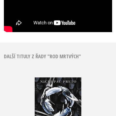
DALŠÍ TITULY Z ŘADY "ROD MRTVÝCH"
Duchotepci
Nicki Pau Preto