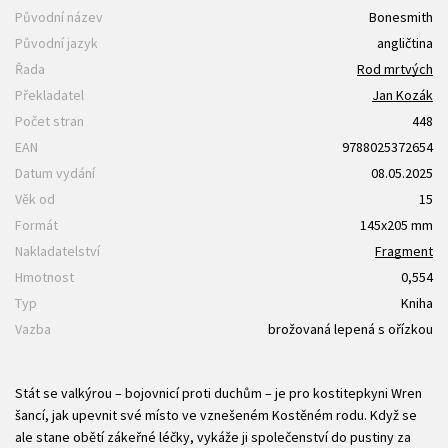
Původní název
Bonesmith
Původní jazyk
angličtina
Řada
Rod mrtvých
Překladatel
Jan Kozák
Počet stran
448
EAN
9788025372654
Datum vydání
08.05.2025
Věk od
15
Formát
145x205 mm
Nakladatelství
Fragment
Hmotnost
0,554
Typ
Kniha
Vazba
brožovaná lepená s ořízkou
Stát se valkýrou – bojovnicí proti duchům – je pro kostitepkyni Wren
šancí, jak upevnit své místo ve vznešeném Kostěném rodu. Když se
ale stane obětí zákeřné léčky, vykáže ji společenství do pustiny za