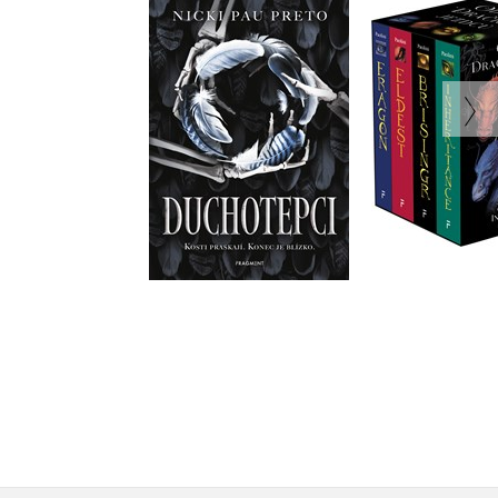
Odkaz Dračích jez
Duchotepci
Eragon,Eldest,Brisingr
Nicki Pau Preto
(box)
Christopher Paoli
Do košíku
Do košíku
423 Kč
1 112 Kč
529 Kč
1 390 K