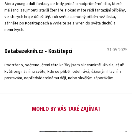
žánru young adult fantasy se tedy jedná o nadprůměrné dílo, které
má šanci zaujmout i starší čtenáře. Pokud máte rádi fantazijní příběhy,
ve kterých hraje důležitější roli svět a samotný příběh než láska,
sáhněte po Kostitepcech a vydejte se s Wren do světa duchů a
nemrtvých.
31.05.2025
Databazeknih.cz - Kostitepci
Podtrženo, sečteno, čtení této knížky jsem si nesmírně užívala, ať už
kvůli originálnímu světu, kde se příběh odehrává, úžasným hlavním
postavám, nepředvídatelnému ději, nebo skvělým záporákům.
MOHLO BY VÁS TAKÉ ZAJÍMAT