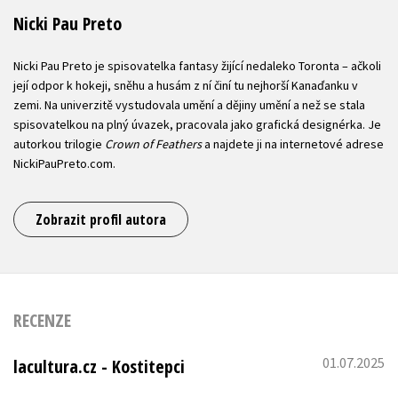
Nicki Pau Preto
Nicki Pau Preto je spisovatelka fantasy žijící nedaleko Toronta – ačkoli
její odpor k hokeji, sněhu a husám z ní činí tu nejhorší Kanaďanku v
zemi. Na univerzitě vystudovala umění a dějiny umění a než se stala
spisovatelkou na plný úvazek, pracovala jako grafická designérka. Je
autorkou trilogie
Crown of Feathers
a najdete ji na internetové adrese
NickiPauPreto.com.
Zobrazit profil autora
RECENZE
01.07.2025
lacultura.cz - Kostitepci