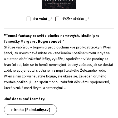
Young adult (SK)
Zahraniční literatura
Zdraví a životní styl
Listování
Přečíst ukázku
Všechny tituly
Temná fantasy ze světa plného nemrtvých. Ideální pro
fanoušky Margaret Rogersonové!
Stát se valkýrou – bojovnicí proti duchům – je pro kostitepkyni Wren
šancí, jak upevnit své místo ve vznešeném Kostěném rodu. Když se
ale stane obětí zákeřné léčky, vykáže ji společenství do pustiny za
hraniční zdí, kde se to hemží nemrtvými. Jediný způsob, jak se dostat
zpět, je spojenectví s Julianem z nepřátelského Železného rodu.
Wren s ním zprvu neustále bojuje, ale ukáže se, že jeden druhého
zoufale potřebují. Jen spolu mohou zabránit děsivému spojenectví,
které vzniká mezi živými a nemrtvými…
Jiné dostupné formáty:
e-kniha (Palmknihy.cz)