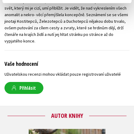
dozví až v pokračování, na které si budeme muset počkat. Autorka
svět, který mi je cizí, umí přiblížit. Je vidět, že nad vykreslením všech
anomalit a nekro- věcí přemýšlela koncepčně. Seznámení se se všemi
jinotaji Kostitepců, Železotepců a Duchotepců nějakou dobu trvalo,
ovšem putování za cílem cesty a zvraty, které se hrdinům dějí, drží
čtenáře na krajích židlí a nutí jej hltat stránku po stránce až do
vypjatého konce.
Vaše hodnocení
Uživatelskou recenzi mohou vkládat pouze registrovaní uživatelé
Přihlásit
AUTOR KNIHY