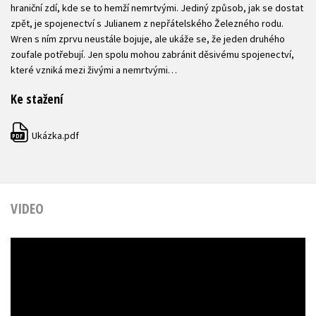
hraniční zdí, kde se to hemží nemrtvými. Jediný způsob, jak se dostat
zpět, je spojenectví s Julianem z nepřátelského Železného rodu.
Wren s ním zprvu neustále bojuje, ale ukáže se, že jeden druhého
zoufale potřebují. Jen spolu mohou zabránit děsivému spojenectví,
které vzniká mezi živými a nemrtvými…
Ke stažení
Ukázka.pdf
PDF
VIDEO