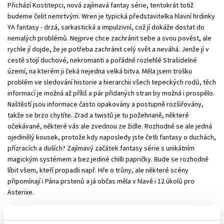
Přichází Kostitepci, nová zajímavá fantay série, tentokrát totiž
budeme čelit nemrtvým. Wren je typická představitelka hlavní hrdinky
YA fantasy - drzá, sarkastická a impulzivní, což jí dokáže dostat do
nemalých problémů. Nejprve chce zachránit sebe a svou pověst, ale
rychle jí dojde, že je potřeba zachránit celý svět a neváhá. Jenže jí v
cestě stojí duchové, nekromanti a pořádně rozlehlé Strašidelné
území, na kterém ji čeká nejedna velká bitva. Měla jsem trošku
problém ve sledování historie a hierarchii všech tepeckých rodů, těch
informací je možná až příliš a pár přidaných stran by možná i prospělo.
Naštěstí jsou informace často opakovány a postupně rozšiřovány,
takže se brzo chytíte. Zrad a twistů je tu požehnaně, některé
očekávané, některé vás ale zvednou ze židle. Rozhodně se ale jedná
ojedinělý kousek, protože kdy naposledy jste četli fantasy o duchách,
přízracích a duších? Zajímavý začátek fantasy série s unikátním
magickým systémem a bez jediné chilli papričky. Bude se rozhodně
líbit všem, kteří propadli např. Hře o trůny, ale některé scény
připomínají i Pána prstenů a já občas měla v hlavě i 12 úkolů pro
Asterixe.