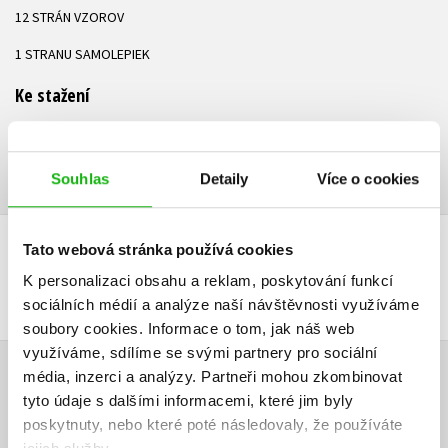
12 STRÁN VZOROV
1 STRANU SAMOLEPIEK
Ke stažení
Ukázka.pdf
PDF
Souhlas
Detaily
Více o cookies
Tato webová stránka používá cookies
DALŠÍ TITULY Z ŘADY "BARBIE (SK)"
K personalizaci obsahu a reklam, poskytování funkcí
sociálních médií a analýze naší návštěvnosti využíváme
soubory cookies.
Informace o tom, jak náš web
využíváme, sdílíme se svými partnery pro sociální
média, inzerci a analýzy.
Partneři mohou zkombinovat
HODNOCENÍ ČTENÁŘŮ
tyto údaje s dalšími informacemi, které jim byly
poskytnuty, nebo které poté následovaly, že používáte
V současné době nejsou vytvořena žádná uživatelská hodnocení.