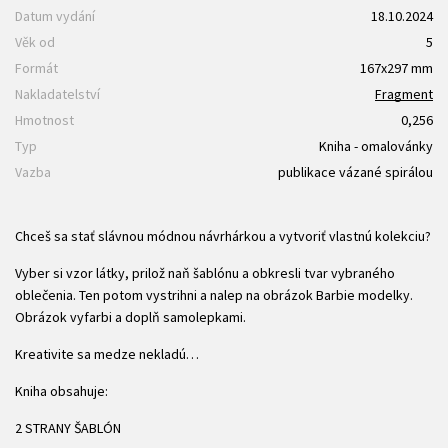
Datum vydání
18.10.2024
Věk od
5
Formát
167x297 mm
Nakladatelství
Fragment
Hmotnost
0,256
Typ
Kniha - omalovánky
Vazba
publikace vázané spirálou
Chceš sa stať slávnou módnou návrhárkou a vytvoriť vlastnú kolekciu?
Vyber si vzor látky, prilož naň šablónu a obkresli tvar vybraného
oblečenia. Ten potom vystrihni a nalep na obrázok Barbie modelky.
Obrázok vyfarbi a doplň samolepkami.
Kreativite sa medze nekladú…
Kniha obsahuje:
2 STRANY ŠABLÓN