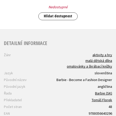
Nedostupné
Hlídat dostupnost
DETAILNÍ INFORMACE
Žánr
aktivity a hry
malá dětská dílna
omalovánky a škrábací knížky
Jazyk
slovenština
Původní název
Barbie - Become a Fashion Designer
Původní jazyk
angličtina
Řada
Barbie (SK)
Překladatel
Tomáš Florek
Počet stran
48
EAN
9788056640296