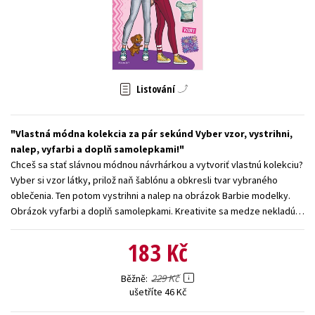
Young adult (SK)
Zahraniční literatura
Zdraví a životní styl
Všechny tituly
Listování
Vlastná módna kolekcia za pár sekúnd Vyber vzor, vystrihni,
nalep, vyfarbi a doplň samolepkami!
Chceš sa stať slávnou módnou návrhárkou a vytvoriť vlastnú kolekciu?
Vyber si vzor látky, prilož naň šablónu a obkresli tvar vybraného
oblečenia. Ten potom vystrihni a nalep na obrázok Barbie modelky.
Obrázok vyfarbi a doplň samolepkami. Kreativite sa medze nekladú…
183 Kč
229 Kč
Běžně
ušetříte 46 Kč