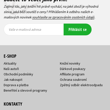
Zajímá Vás, jaký knižní hit právě vychází, na jaké zboží je výhodná
sleva, jaká běží soutěž o ceny? Přihlášením k odběru našich e-
mailových novinek
souhlasíte se zpracováním osobních údajů
.
Vaše e-
Vaše e-
Přihlásit se
mailová
mailová
Vaše e-mailová adresa
adresa
adresa
E-SHOP
Aktuality
Knižní novinky
Naši autoři
Dárkové poukazy
Obchodní podmínky
Affiliate program
Jak nakoupit
Ochrana soukromí
Doprava a platba
Zpětný odběr elektroodpadu
Benefitní a slevové programy
KONTAKTY