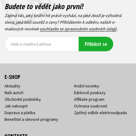
Budete to vědět jako první!
Zajímá Vás, jaký knižní hit právě vychází, na jaké zboží je výhodná
sleva, jaká běží soutěž o ceny? Přihlášením k odběru našich e-
mailových novinek
souhlasíte se zpracováním osobních údajů
.
Vaše e-
Vaše e-
Přihlásit se
mailová
mailová
Vaše e-mailová adresa
adresa
adresa
E-SHOP
Aktuality
Knižní novinky
Naši autoři
Dárkové poukazy
Obchodní podmínky
Affiliate program
Jak nakoupit
Ochrana soukromí
Doprava a platba
Zpětný odběr elektroodpadu
Benefitní a slevové programy
KONTAKTY