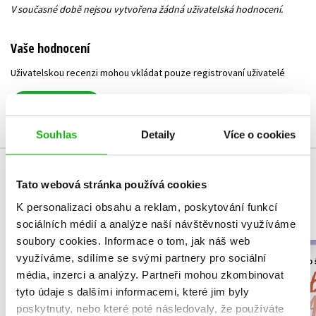
V současné době nejsou vytvořena žádná uživatelská hodnocení.
Vaše hodnocení
Uživatelskou recenzi mohou vkládat pouze registrovaní uživatelé
Přihlásit
Souhlas
Detaily
Více o cookies
MOHLO BY VÁS TAKÉ ZAJÍMAT
Tato webová stránka používá cookies
K personalizaci obsahu a reklam, poskytování funkcí
sociálních médií a analýze naší návštěvnosti využíváme
soubory cookies.
Informace o tom, jak náš web
NARNIE – komplet
využíváme, sdílíme se svými partnery pro sociální
Útulek 
1.-7.díl – box
média, inzerci a analýzy.
Partneři mohou zkombinovat
Petr Hugo
tyto údaje s dalšími informacemi, které jim byly
C. S. Lewis
poskytnuty, nebo které poté následovaly, že používáte