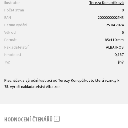
Ilustrátor
Tereza Konupčíková
Počet stran
0
EAN
2000000002543
Datum vydání
25.04.2024
Věk od
6
Formát
85x110 mm
Nakladatelství
ALBATROS
Hmotnost
0,187
Typ
jiný
Plecháček s výroční ilustrací od Terezy Konupčíkové, která vznikly k
75. výročí nakladatelství Albatros.
HODNOCENÍ ČTENÁŘŮ