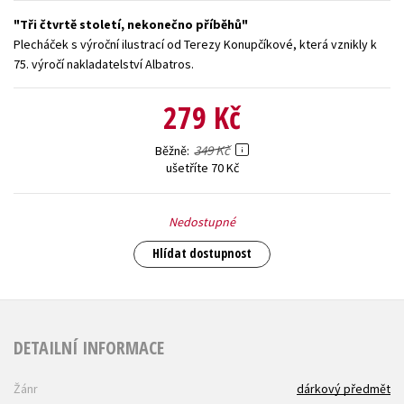
Tři čtvrtě století, nekonečno příběhů
Young adult (SK)
Zahraniční literatura
Zdraví a životní styl
Plecháček s výroční ilustrací od Terezy Konupčíkové, která vznikly k
75. výročí nakladatelství Albatros.
Všechny tituly
279 Kč
349 Kč
Běžně
ušetříte 70 Kč
Nedostupné
Hlídat dostupnost
DETAILNÍ INFORMACE
Žánr
dárkový předmět