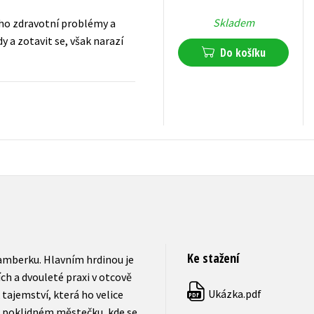
Skladem
í ho zdravotní problémy a
y a zotavit se, však narazí
Do košíku
295
Kč
s DPH
Ke stažení
amberku. Hlavním hrdinou je
ch a dvouleté praxi v otcově
Ukázka.pdf
tajemství, která ho velice
PDF
vě poklidném městečku, kde se