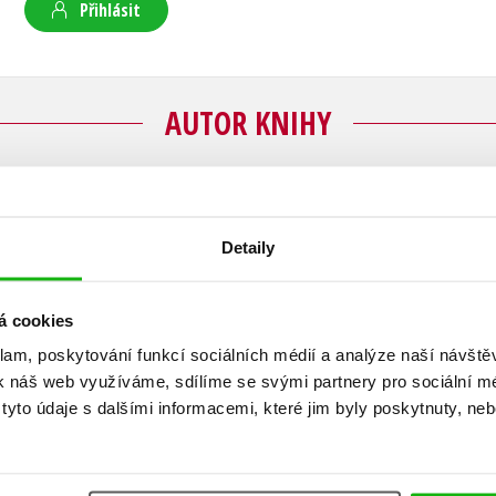
Přihlásit
AUTOR KNIHY
Lucie Hlavinková
Detaily
Lucie Hlavinková je autorkou úspěšných knih pro
2016 zvítězila v soutěži nakladatelství Albatro
á cookies
(ten můj), která se dočkala několika pokračován
klam, poskytování funkcí sociálních médií a analýze naší návšt
Sesterstvo
a
Mnohokluk
, jako samostatná kníž
k náš web využíváme, sdílíme se svými partnery pro sociální méd
dobrodružný román
Barabizna
v edici Foglarovk
yto údaje s dalšími informacemi, které jim byly poskytnuty, neb
Sestry Foxovy
autorka vydala v roce 2017. V nak
historické romány
Apatykář
,
Kdo šije u Podolsk
Svátek hada
a
Gottwaldova mumie
.