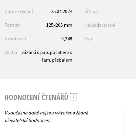
Datum vydání
25.04.2024
Věk od
Formát
125x205 mm
Nakladatelství
Hmotnost
0,348
Typ
Vazba
vázaná s pap. potahem s
lam. přebalem
HODNOCENÍ ČTENÁŘŮ
V současné době nejsou vytvořena žádná
uživatelská hodnocení.