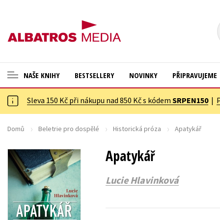
NAŠE KNIHY
BESTSELLERY
NOVINKY
PŘIPRAVUJEME
Sleva 150 Kč při nákupu nad 850 Kč s kódem
SRPEN150
|
ANGLICKÉ KNIHY -20 %
Cestování
VÝPRODEJ -70 %
Dárkové publikace
Domů
Beletrie pro dospělé
Historická próza
Apatykář
KNIHY S DÁRKEM
Dárkové zboží
Apatykář
ASTERIX S DÁRKEM
Digitální fotografie
Lucie Hlavinková
🎁DÁRKOVÉ PUBLIKACE
Esoterika a duchovní svět
✉️ DÁRKOVÉ POUKAZY
Historie a military
Hobby