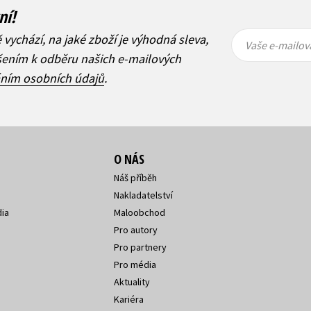
ní!
Vaše e-
Vaše e-
ě vychází, na jaké zboží je výhodná sleva,
mailová
mailová
Vaše e-mailov
adresa
adresa
ášením k odběru našich e-mailových
áním osobních údajů
.
O NÁS
Náš příběh
Nakladatelství
ia
Maloobchod
Pro autory
Pro partnery
Pro média
Aktuality
Kariéra