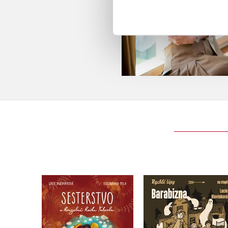
Barabizna (audiokni
Sesterstvo a kouzelná
na CD)
kočka Fabiola
,
Lucie Hlavinková
Lucie Hlavinková
Jaroslav Foglar