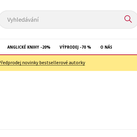
Vyhledávání
ANGLICKÉ KNIHY -20%
VÝPRODEJ -70 %
O NÁS
Předprodej novinky bestsellerové autorky
Přírodní vědy
Křížovky
Společnost, politika
Kuchařky
Technika a věda
New Adult
Učebnice
Ostatní
Umění a kultura
Počítače
Výchova a pedagogika
Poezie
Young adult