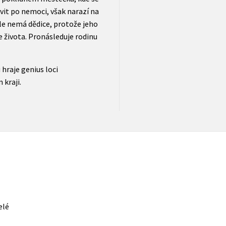
vit po nemoci, však narazí na
e nemá dědice, protože jeho
e života. Pronásleduje rodinu
hraje genius loci
kraji.
elé