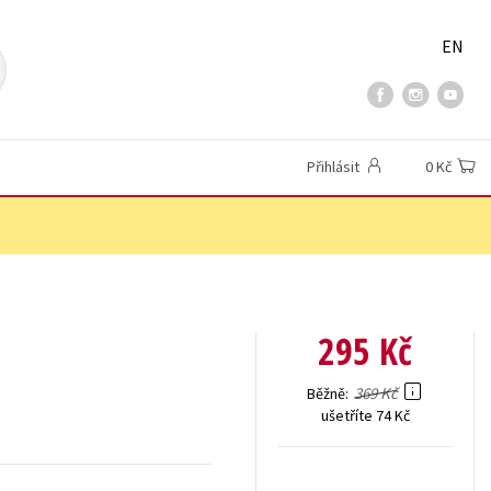
EN
Přihlásit
0 Kč
295 Kč
369 Kč
Běžně
ušetříte 74 Kč