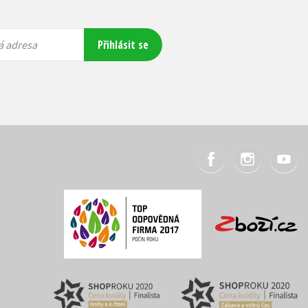
Přihlásit se
á adresa