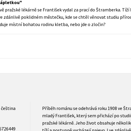
zápletkou
Populárně - naučná pro dospělé
ově pražské lékárně se František vydal za prací do Štramberka. Tíž
Young adult (SK)
Populárně - naučné pro děti
 ve zdánlivě poklidném městečku, kde se chtěl věnovat studiu přírod
Zahraniční literatura
uje místní bohatou rodinu kletba, nebo jde o zločin?
Předškoláci
Zdraví a životní styl
Příroda a zahrada
šechny tituly
čeština
Příběh románu se odehrává roku 1908 ve Štr
mladý František, který sem přichází po studií
pražské lékárně. Jeho život obsahuje několik 
6726449
tíží a postupně vycházejí najevo. I ve zdánli