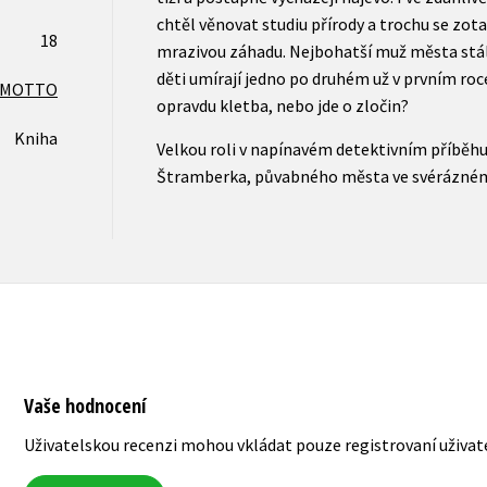
chtěl věnovat studiu přírody a trochu se zota
18
mrazivou záhadu. Nejbohatší muž města stál
děti umírají jedno po druhém už v prvním roc
MOTTO
opravdu kletba, nebo jde o zločin?
Kniha
Velkou roli v napínavém detektivním příběhu 
Štramberka, půvabného města ve svérázném 
Vaše hodnocení
Uživatelskou recenzi mohou vkládat pouze registrovaní uživat