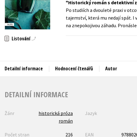
Historický román s detektivní 
Auto - moto
Po studiích a dvouleté praxi v otc
Jazyky
Beletrie pro děti
tajemství, která mu nedají spát. I
Kalendáře
na znepokojivou záhadu. Pronásled
Beletrie pro dospělé
Kariéra a osobní rozvoj
Byznys a ekonomie
Listování
Komiks
V
Detailní informace
Hodnocení čtenářů
Autor
DETAILNÍ INFORMACE
Žánr
historická próza
Jazyk
román
Počet stran
216
EAN
978802