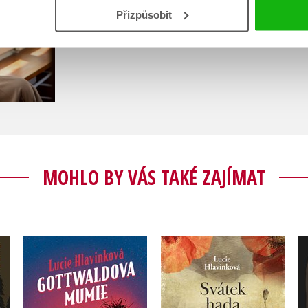
Přizpůsobit
Zobrazit profil autora
MOHLO BY VÁS TAKÉ ZAJÍMAT
ha
Svátek hada
Gottwaldova mumie
(audiokniha)
Lucie Hlavinková
Lucie Hlavinková