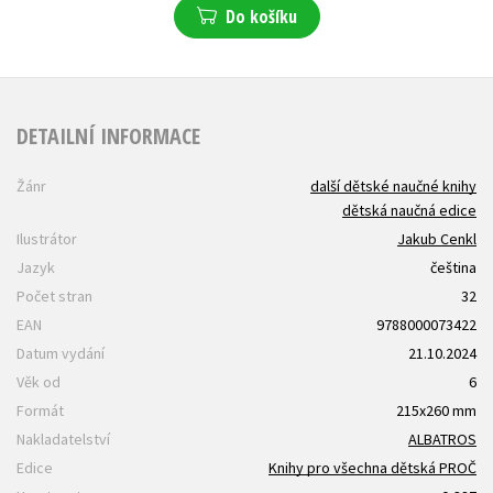
Do košíku
DETAILNÍ INFORMACE
Žánr
další dětské naučné knihy
dětská naučná edice
Ilustrátor
Jakub Cenkl
Jazyk
čeština
Počet stran
32
EAN
9788000073422
Datum vydání
21.10.2024
Věk od
6
Formát
215x260 mm
Nakladatelství
ALBATROS
Edice
Knihy pro všechna dětská PROČ