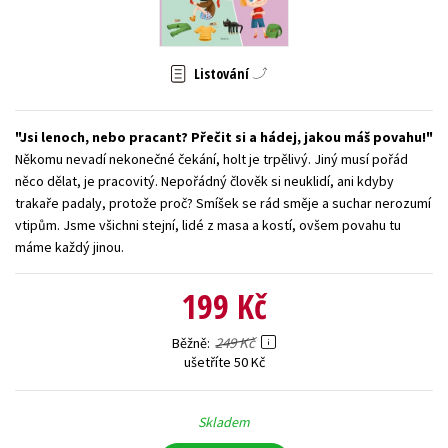
Young adult (SK)
Zahraniční literatura
Zdraví a životní styl
Listování
Všechny tituly
Jsi lenoch, nebo pracant? Přečit si a hádej, jakou máš povahu!
Někomu nevadí nekonečné čekání, holt je trpělivý. Jiný musí pořád
něco dělat, je pracovitý. Nepořádný člověk si neuklidí, ani kdyby
trakaře padaly, protože proč? Smíšek se rád směje a suchar nerozumí
vtipům. Jsme všichni stejní, lidé z masa a kostí, ovšem povahu tu
máme každý jinou.
199 Kč
249 Kč
Běžně
ušetříte 50 Kč
Skladem