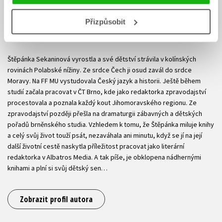
Přizpůsobit
Štěpánka Sekaninová
Štěpánka Sekaninová vyrostla a své dětství strávila v kolínských
rovinách Polabské nížiny. Ze srdce Čech ji osud zavál do srdce
Moravy. Na FF MU vystudovala Český jazyk a historii. Ještě během
studií začala pracovat v ČT Brno, kde jako redaktorka zpravodajství
procestovala a poznala každý kout Jihomoravského regionu. Ze
zpravodajství později přešla na dramaturgii zábavných a dětských
pořadů brněnského studia. Vzhledem k tomu, že Štěpánka miluje knihy
a celý svůj život touží psát, nezaváhala ani minutu, když se jí na její
další životní cestě naskytla příležitost pracovat jako literární
redaktorka v Albatros Media. A tak píše, je obklopena nádhernými
knihami a plní si svůj dětský sen…
Zobrazit profil autora