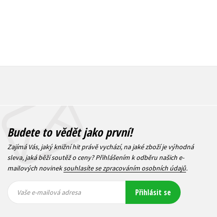
Budete to vědět jako první!
Zajímá Vás, jaký knižní hit právě vychází, na jaké zboží je výhodná
sleva, jaká běží soutěž o ceny? Přihlášením k odběru našich e-
mailových novinek
souhlasíte se zpracováním osobních údajů
.
Vaše e-
Vaše e-
Přihlásit se
mailová
mailová
Vaše e-mailová adresa
adresa
adresa