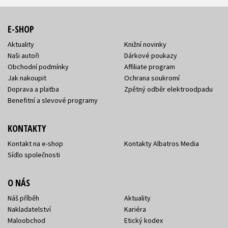
E-SHOP
Aktuality
Knižní novinky
Naši autoři
Dárkové poukazy
Obchodní podmínky
Affiliate program
Jak nakoupit
Ochrana soukromí
Doprava a platba
Zpětný odběr elektroodpadu
Benefitní a slevové programy
KONTAKTY
Kontakt na e-shop
Kontakty Albatros Media
Sídlo společnosti
O NÁS
Náš příběh
Aktuality
Nakladatelství
Kariéra
Maloobchod
Etický kodex