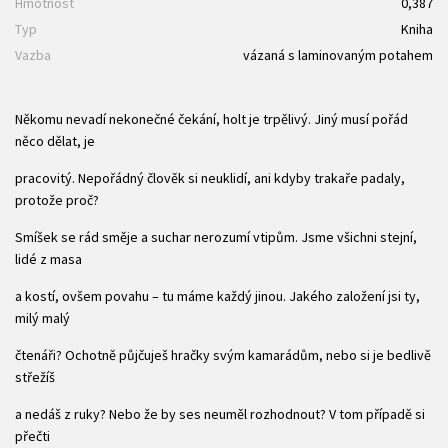
Hmotnost
0,387
Typ
Kniha
Vazba
vázaná s laminovaným potahem
Někomu nevadí nekonečné čekání, holt je trpělivý. Jiný musí pořád
něco dělat, je
pracovitý. Nepořádný člověk si neuklidí, ani kdyby trakaře padaly,
protože proč?
Smíšek se rád směje a suchar nerozumí vtipům. Jsme všichni stejní,
lidé z masa
a kostí, ovšem povahu – tu máme každý jinou. Jakého založení jsi ty,
milý malý
čtenáři? Ochotně půjčuješ hračky svým kamarádům, nebo si je bedlivě
střežíš
a nedáš z ruky? Nebo že by ses neuměl rozhodnout? V tom případě si
přečti