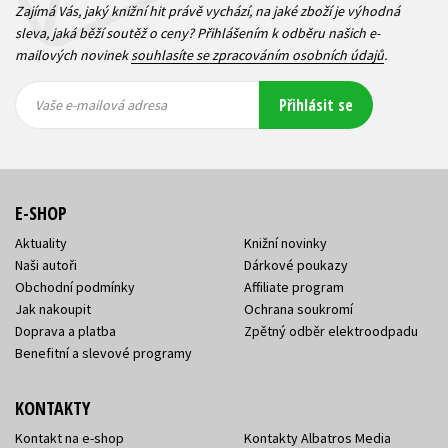
Zajímá Vás, jaký knižní hit právě vychází, na jaké zboží je výhodná
sleva, jaká běží soutěž o ceny? Přihlášením k odběru našich e-
mailových novinek
souhlasíte se zpracováním osobních údajů
.
Vaše e-
Vaše e-
Přihlásit se
mailová
mailová
Vaše e-mailová adresa
adresa
adresa
E-SHOP
Aktuality
Knižní novinky
Naši autoři
Dárkové poukazy
Obchodní podmínky
Affiliate program
Jak nakoupit
Ochrana soukromí
Doprava a platba
Zpětný odběr elektroodpadu
Benefitní a slevové programy
KONTAKTY
Kontakt na e-shop
Kontakty Albatros Media