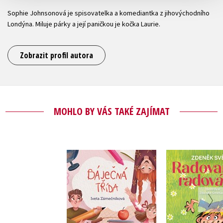
Sophie Johnsonová je spisovatelka a komediantka z jihovýchodního
Londýna. Miluje párky a její paničkou je kočka Laurie.
Zobrazit profil autora
MOHLO BY VÁS TAKÉ ZAJÍMAT
Radova
Báječná třída
radová
Iveta Zámečníková
Zdeněk S