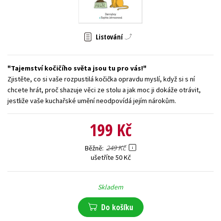
Young adult (SK)
Zahraniční literatura
Zdraví a životní styl
Listování
Všechny tituly
Tajemství kočičího světa jsou tu pro vás!
Zjistěte, co si vaše rozpustilá kočička opravdu myslí, když si s ní
chcete hrát, proč shazuje věci ze stolu a jak moc ji dokáže otrávit,
jestliže vaše kuchařské umění neodpovídá jejím nárokům.
199 Kč
249 Kč
Běžně
ušetříte 50 Kč
Skladem
Do košíku