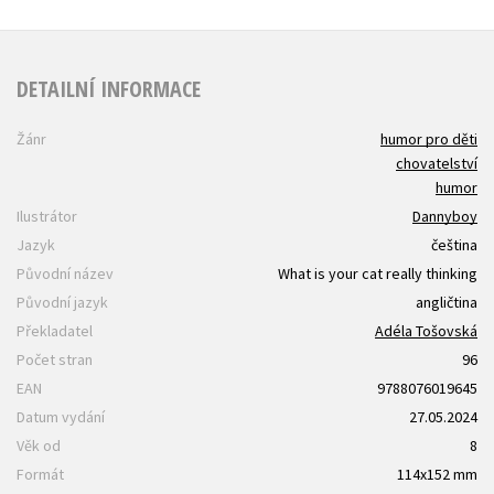
DETAILNÍ INFORMACE
Žánr
humor pro děti
chovatelství
humor
Ilustrátor
Dannyboy
Jazyk
čeština
Původní název
What is your cat really thinking
Původní jazyk
angličtina
Překladatel
Adéla Tošovská
Počet stran
96
EAN
9788076019645
Datum vydání
27.05.2024
Věk od
8
Formát
114x152 mm