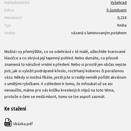
Nakladatelství
Vyšehrad
Edice
S úsměvem
Hmotnost
0,218
Typ
Kniha
Vazba
vázaná s laminovaným potahem
Možná i vy přemýšlíte, co se odehrává v té malé, ušlechtile tvarované
hlavičce a co skrývá její tajemný pohled. Nebo dumáte, co přesně
znamená to náruživé vrnění a předení. Nebo si prostě jen občas nejste
jisti, jak si vyložit podrápané křeslo, roztrhaný koberec či poraženou
vázu. Někdy si možná říkáte, jestli jste si raději neměli pořídit akvárium
s umělými rybičkami. A vzhledem k tomu, že mňoukat už se asi
nenaučíte, máme pro vás knížku kreslených vtipů na toto téma,
protože o čem se nedá mluvit, tomu se lze aspoň zasmát.
Ke stažení
Ukázka.pdf
PDF