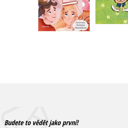
Do košíku
Do košík
255 Kč
279 Kč
319 Kč
3
Budete to vědět jako první!