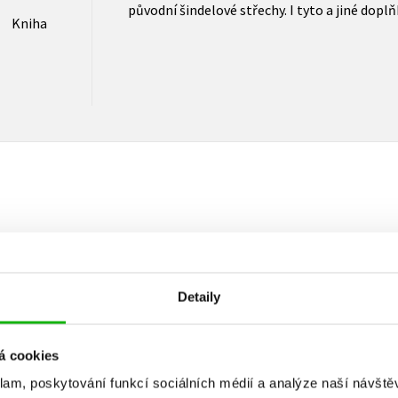
původní šindelové střechy. I tyto a jiné doplň
Kniha
Vaše hodnocení
Uživatelskou recenzi mohou vkládat pouze registrovaní uživat
Detaily
Přihlásit
á cookies
klam, poskytování funkcí sociálních médií a analýze naší návšt