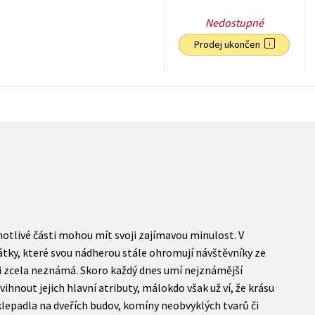
Nedostupné
Prodej ukončen
215
Kč
s DPH
notlivé části mohou mít svoji zajímavou minulost. V
tky, které svou nádherou stále ohromují návštěvníky ze
i zcela neznámá. Skoro každý dnes umí nejznámější
hnout jejich hlavní atributy, málokdo však už ví, že krásu
 klepadla na dveřích budov, komíny neobvyklých tvarů či