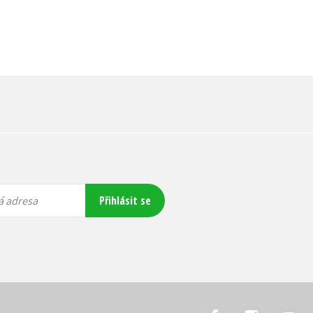
Přihlásit se
á adresa