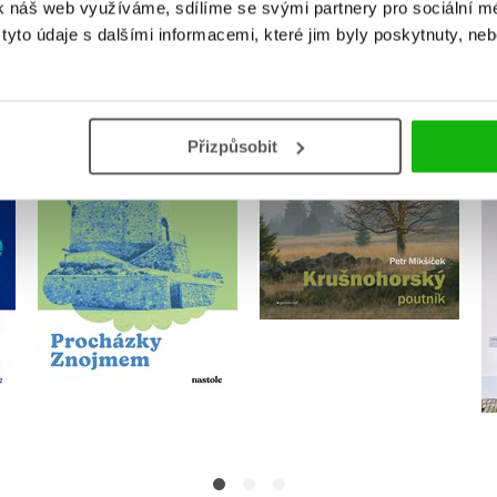
k náš web využíváme, sdílíme se svými partnery pro sociální méd
MOHLO BY VÁS TAKÉ ZAJÍMAT
yto údaje s dalšími informacemi, které jim byly poskytnuty, neb
Přizpůsobit
-
Procházky Znojmem
Krušnohorský poutník
Monika Frecerová
Petr Mikšíček
Do košíku
Do košíku
295 Kč
359 Kč
369 Kč
449 Kč