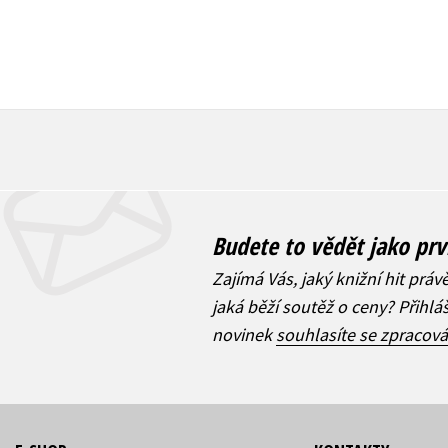
Budete to vědět jako prv
Zajímá Vás, jaký knižní hit práv
jaká běží soutěž o ceny? Přihl
novinek
souhlasíte se zpracov