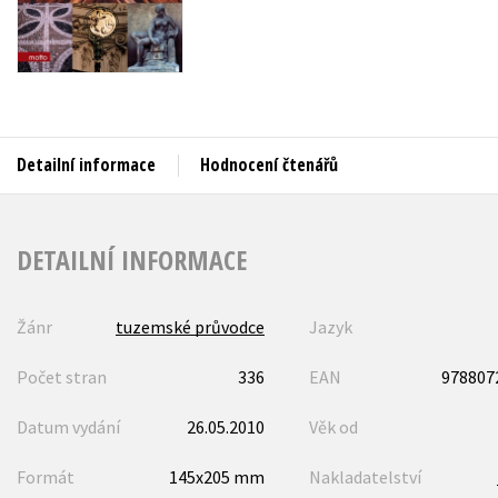
Auto - moto
Jazyky
Beletrie pro děti
Kalendáře
Beletrie pro dospělé
Kariéra a osobní rozvoj
Byznys a ekonomie
Detailní informace
Hodnocení čtenářů
Komiks
V
DETAILNÍ INFORMACE
Žánr
tuzemské průvodce
Jazyk
Počet stran
336
EAN
978807
Datum vydání
26.05.2010
Věk od
Formát
145x205 mm
Nakladatelství