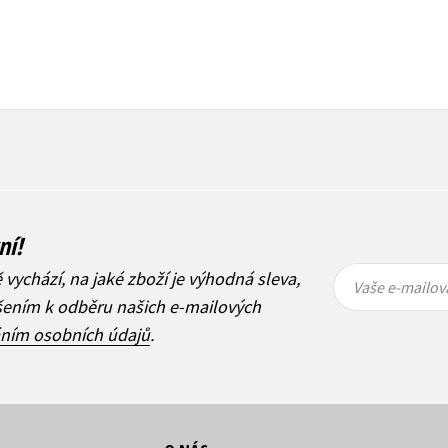
ní!
Vaše e-
Vaše e-
ě vychází, na jaké zboží je výhodná sleva,
mailová
mailová
Vaše e-mailov
adresa
adresa
ášením k odběru našich e-mailových
áním osobních údajů
.