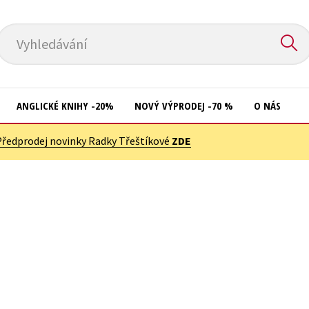
Vyhledávání
ANGLICKÉ KNIHY -20%
NOVÝ VÝPRODEJ -70 %
O NÁS
Předprodej novinky Radky Třeštíkové
ZDE
Přírodní vědy
Křížovky
Společnost, politika
Kuchařky
Technika a věda
New Adult
Učebnice
Ostatní
Umění a kultura
Počítače
Výchova a pedagogika
Poezie
Young adult