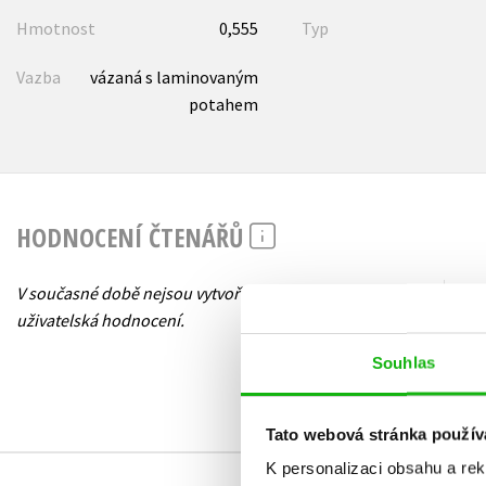
Hmotnost
0,555
Typ
Vazba
vázaná s laminovaným
potahem
HODNOCENÍ ČTENÁŘŮ
V současné době nejsou vytvořena žádná
uživatelská hodnocení.
Souhlas
Tato webová stránka použív
K personalizaci obsahu a re