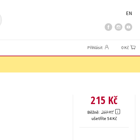
EN
Přihlásit
0 Kč
215 Kč
269 Kč
Běžně
ušetříte 54 Kč