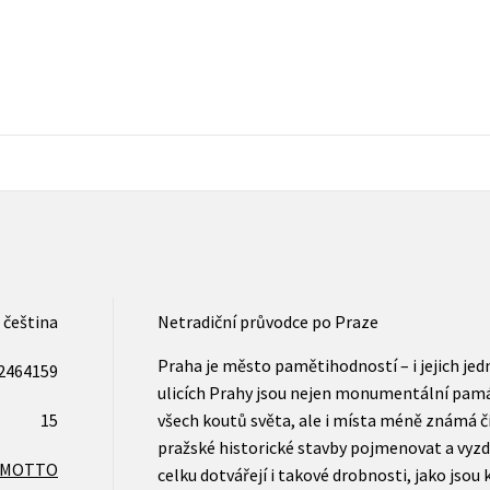
Populárně - naučná pro dospělé
Young adult (SK)
Populárně - naučné pro děti
Zahraniční literatura
Předškoláci
Zdraví a životní styl
Příroda a zahrada
šechny tituly
čeština
Netradiční průvodce po Praze
Praha je město pamětihodností – i jejich jed
2464159
ulicích Prahy jsou nejen monumentální pamá
15
všech koutů světa, ale i místa méně známá č
pražské historické stavby pojmenovat a vyzdvi
MOTTO
celku dotvářejí i takové drobnosti, jako jsou