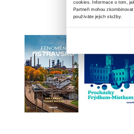
cookies.
Informace o tom, ja
Partneři mohou zkombinovat t
používáte jejich služby.
Procházky Frýdkem
Fenomén Ostravsko
Místkem
Tomáš Majliš
,
Jan Lenart
Miloš Habrnál
Do košíku
Do košíku
359 Kč
449 Kč
295 Kč
369 Kč