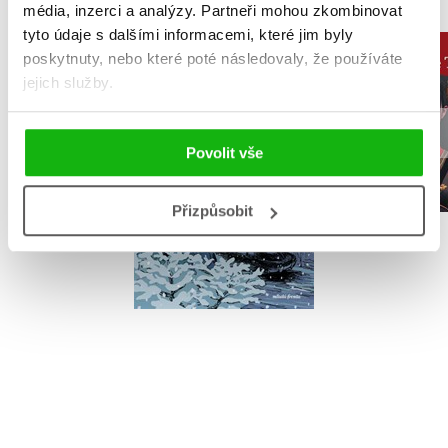
média, inzerci a analýzy.
Partneři mohou zkombinovat
tyto údaje s dalšími informacemi, které jim byly
Případy so
poskytnuty, nebo které poté následovaly, že používáte
Asistent
Smrt ve 
jejich služby.
Petr Jarchovský
čtvrti (au
Frédéric L
na C
Povolit vše
Přizpůsobit
Do košíku
Do košík
279 Kč
349 Kč
319 Kč
3