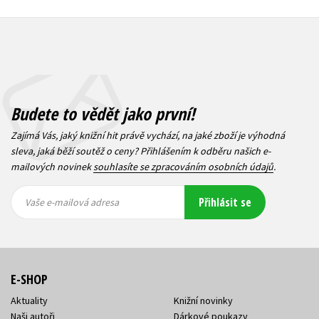
Budete to vědět jako první!
Zajímá Vás, jaký knižní hit právě vychází, na jaké zboží je výhodná
sleva, jaká běží soutěž o ceny? Přihlášením k odběru našich e-
mailových novinek
souhlasíte se zpracováním osobních údajů
.
Vaše e-
Vaše e-
Přihlásit se
mailová
mailová
Vaše e-mailová adresa
adresa
adresa
E-SHOP
Aktuality
Knižní novinky
Naši autoři
Dárkové poukazy