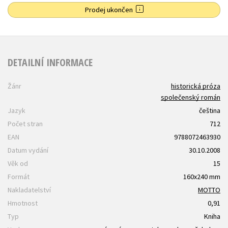
Prodej ukončen
DETAILNÍ INFORMACE
Žánr
historická próza
společenský román
Jazyk
čeština
Počet stran
712
EAN
9788072463930
Datum vydání
30.10.2008
Věk od
15
Formát
160x240 mm
Nakladatelství
MOTTO
Hmotnost
0,91
Typ
Kniha