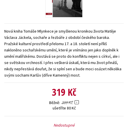
Young adult (SK)
Zahraniční literatura
Zdraví a životní styl
Všechny tituly
Nová kniha Tomáše Mlynkece je smyšlenou kronikou života Matěje
Václava Jäckela, sochaře a řezbáře z období českého baroka.
Pražské kulturní prostředí přelomu 17. a 18. století není příliš
nakloněno sochařskému umění, které je vnímáno jen jako doplněk k
umění malířskému. Dostává se proto do konfliktu nejen s církví, ale i
se světskou vrchností. I přes veškerá úskalí, která mu život přináší,
nikdy nepřestává doufat, že si splní sen a bude moci osázet několika
svými sochami Karlův (dříve Kamenný) most.
319 Kč
399 Kč
Běžně
ušetříte 80 Kč
Nedostupné