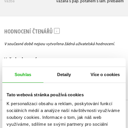
Vazba
vázaná s pap. potahem s lam. přebalem
HODNOCENÍ ČTENÁŘŮ
V současné době nejsou vytvořena žádná uživatelská hodnocení.
Vaše hodnocení
Uživatelskou recenzi mohou vkládat pouze registrovaní uživatelé
Souhlas
Detaily
Více o cookies
Přihlásit
Tato webová stránka používá cookies
K personalizaci obsahu a reklam, poskytování funkcí
sociálních médií a analýze naší návštěvnosti využíváme
MOHLO BY VÁS TAKÉ ZAJÍMAT
soubory cookies.
Informace o tom, jak náš web
využíváme, sdílíme se svými partnery pro sociální