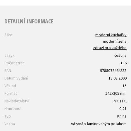
DETAILNÍ INFORMACE
Žánr
moderní kuchařky
moderní žena
zdraví pro každého
Jazyk
čeština
Počet stran
136
EAN
9788072464555
Datum vydání
18.03.2009
Věk od
15
Formát
145x205 mm
Nakladatelství
MOTTO
Hmotnost
0,21
Typ
Kniha
Vazba
vázaná s laminovaným potahem