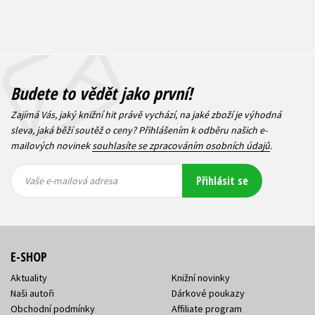
Budete to vědět jako první!
Zajímá Vás, jaký knižní hit právě vychází, na jaké zboží je výhodná
sleva, jaká běží soutěž o ceny? Přihlášením k odběru našich e-
mailových novinek
souhlasíte se zpracováním osobních údajů
.
Vaše e-
Vaše e-
Přihlásit se
mailová
mailová
Vaše e-mailová adresa
adresa
adresa
E-SHOP
Aktuality
Knižní novinky
Naši autoři
Dárkové poukazy
Obchodní podmínky
Affiliate program