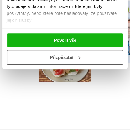
tyto údaje s dalšími informacemi, které jim byly
S Kikinou v kuchyni
Kluci v akc
poskytnuty, nebo které poté následovaly, že používáte
jejich služby.
Kristýna Kolenčíková
Jaromíra H
Povolit vše
Přizpůsobit
Do košíku
Do košík
223 Kč
319 Kč
279 Kč
3