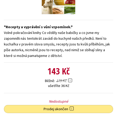
Young adult (SK)
Zahraniční literatura
Zdraví a životní styl
Všechny tituly
Recepty a vyprávění s vůní vzpomínek.
Volné pokračování knihy Co věděly naše babičky a co jsme my
zapomněli nás tentokrát zavádí do kuchyně našich předků. Není to
kuchařka v pravém slova smyslu, recepty jsou tu kvůli příběhům, jak
píše autorka, nicméně jsou to recepty, nad nimiž se sbíhají sliny a
které si možná pamatujeme z dětství.
143 Kč
179 Kč
Běžně
ušetříte 36 Kč
Nedostupné
Prodej ukončen