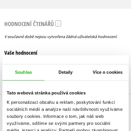
HODNOCENÍ ČTENÁŘŮ
V současné době nejsou vytvořena žádná uživatelská hodnocení.
Vaše hodnocení
Uživatelskou recenzi mohou vkládat pouze registrovaní uživatelé
Souhlas
Detaily
Více o cookies
Přihlásit
Tato webová stránka používá cookies
K personalizaci obsahu a reklam, poskytování funkcí
MOHLO BY VÁS TAKÉ ZAJÍMAT
sociálních médií a analýze naší návštěvnosti využíváme
soubory cookies.
Informace o tom, jak náš web
využíváme, sdílíme se svými partnery pro sociální
média, inzerci a analýzy.
Partneři mohou zkombinovat