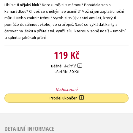
Líbí se ti nějaký kluk? Nerozumíš si s mámou? Pohádala ses s
Young adult (SK)
Zahraniční literatura
Zdraví a životní styl
kamarádkou? Chceš se s někým se usmířit? Možná jen zaplašit noční
můru? Nebo zmírnit trému? Vyrob si svůj vlastní amulet, který ti
Všechny tituly
pomůže dosáhnout všeho, co si přeješ. Nauč se vykládat karty a
čarovat na lásku a přátelství. Využij sílu, kterou v sobě nosíš – umožní
ti splnit si jakékoli přání.
119 Kč
149 Kč
Běžně
ušetříte 30 Kč
Nedostupné
Prodej ukončen
DETAILNÍ INFORMACE