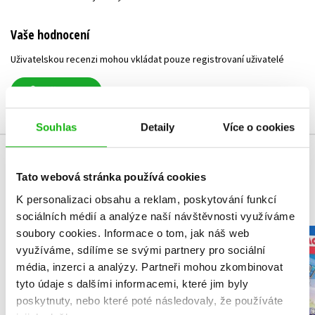
Vaše hodnocení
Uživatelskou recenzi mohou vkládat pouze registrovaní uživatelé
Přihlásit
Souhlas
Detaily
Více o cookies
MOHLO BY VÁS TAKÉ ZAJÍMAT
Tato webová stránka používá cookies
K personalizaci obsahu a reklam, poskytování funkcí
sociálních médií a analýze naší návštěvnosti využíváme
soubory cookies.
Informace o tom, jak náš web
Gábinin kouzelný
Tlapková p
využíváme, sdílíme se svými partnery pro sociální
domek - Čti a hraj si
Vybarvuj m
s námi
média, inzerci a analýzy.
Partneři mohou zkombinovat
Kolekt
Kolektiv
tyto údaje s dalšími informacemi, které jim byly
poskytnuty, nebo které poté následovaly, že používáte