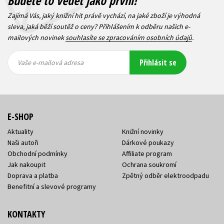
Budete to vědět jako první!
Zajímá Vás, jaký knižní hit právě vychází, na jaké zboží je výhodná
sleva, jaká běží soutěž o ceny? Přihlášením k odběru našich e-
mailových novinek
souhlasíte se zpracováním osobních údajů
.
Vaše e-
Vaše e-
Přihlásit se
mailová
mailová
Vaše e-mailová adresa
adresa
adresa
E-SHOP
Aktuality
Knižní novinky
Naši autoři
Dárkové poukazy
Obchodní podmínky
Affiliate program
Jak nakoupit
Ochrana soukromí
Doprava a platba
Zpětný odběr elektroodpadu
Benefitní a slevové programy
KONTAKTY