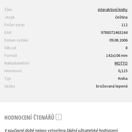
Žánr
interaktivní knihy
Jazyk
čeština
Počet stran
112
EAN
9788072463244
Datum vydání
09.08.2006
Věk od
8
Formát
142x106 mm
Nakladatelství
MOTTO
Hmotnost
0,115
Typ
Kniha
Vazba
brožovaná lepená
HODNOCENÍ ČTENÁŘŮ
V současné době nejsou vytvořena žádná uživatelská hodnocení.