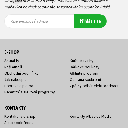
sleva, jaká běží soutěž o ceny? Přihlášením k odběru našich e-
mailových novinek
souhlasíte se zpracováním osobních údajů
.
Vaše e-
Vaše e-
Přihlásit se
mailová
mailová
Vaše e-mailová adresa
adresa
adresa
E-SHOP
Aktuality
Knižní novinky
Naši autoři
Dárkové poukazy
Obchodní podmínky
Affiliate program
Jak nakoupit
Ochrana soukromí
Doprava a platba
Zpětný odběr elektroodpadu
Benefitní a slevové programy
KONTAKTY
Kontakt na e-shop
Kontakty Albatros Media
Sídlo společnosti