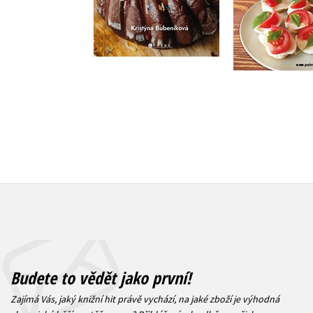
Do košík
Do košíku
223 Kč
2
279 Kč
349 Kč
Budete to vědět jako první!
Zajímá Vás, jaký knižní hit právě vychází, na jaké zboží je výhodná