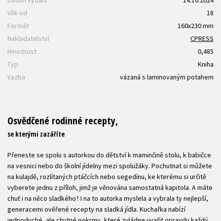
Věk od
18
Formát
160x230 mm
Nakladatelství
CPRESS
Hmotnost
0,485
Typ
Kniha
Vazba
vázaná s laminovaným potahem
Osvědčené rodinné recepty,
se kterými zazáříte
Přeneste se spolu s autorkou do dětství k maminčině stolu, k babičce
na vesnici nebo do školní jídelny mezi spolužáky. Pochutnat si můžete
na kulajdě, rozlítaných ptáčcích nebo segedínu, ke kterému si určitě
vyberete jednu z příloh, jimž je věnována samostatná kapitola. A máte
chuť i na něco sladkého? I na to autorka myslela a vybrala ty nejlepší,
generacemi ověřené recepty na sladká jídla. Kuchařka nabízí
jednoduché, ale chutné pokrmy, které zvládne uvařit opravdu každý.