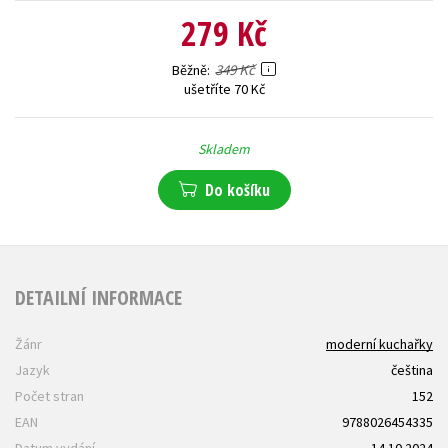
279 Kč
349 Kč
Běžně
ušetříte 70 Kč
Skladem
Do košíku
DETAILNÍ INFORMACE
Žánr
moderní kuchařky
Jazyk
čeština
Počet stran
152
EAN
9788026454335
Datum vydání
14.10.2024