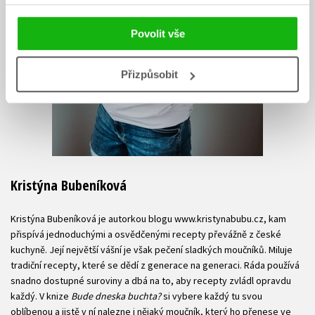
Povolit vše
Přizpůsobit
Kristýna Bubeníková
Kristýna Bubeníková je autorkou blogu www.kristynabubu.cz, kam
přispívá jednoduchými a osvědčenými recepty převážně z české
kuchyně. Její největší vášní je však pečení sladkých moučníků. Miluje
tradiční recepty, které se dědí z generace na generaci. Ráda používá
snadno dostupné suroviny a dbá na to, aby recepty zvládl opravdu
každý. V knize
Bude dneska buchta?
si vybere každý tu svou
oblíbenou a jistě v ní nalezne i nějaký moučník, který ho přenese ve