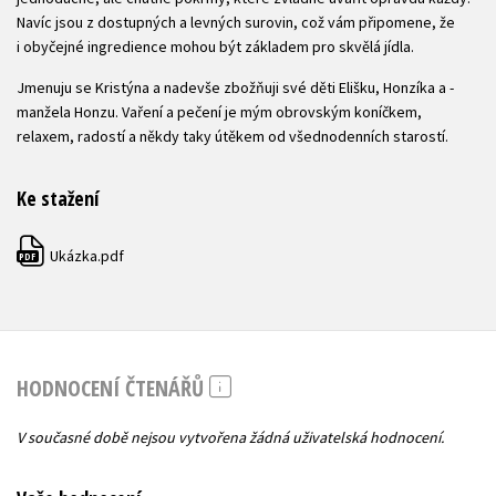
Navíc jsou z dostupných a levných surovin, což vám připomene, že
i obyčejné ingredience mohou být základem pro skvělá jídla.
Jmenuju se Kristýna a nadevše ­zbožňuji své děti Elišku, Honzíka a ­
manžela Honzu. Vaření a pečení je mým obrovským koníčkem,
relaxem, radostí a někdy taky útěkem od všednodenních starostí.
Ke stažení
Ukázka.pdf
PDF
HODNOCENÍ ČTENÁŘŮ
V současné době nejsou vytvořena žádná uživatelská hodnocení.