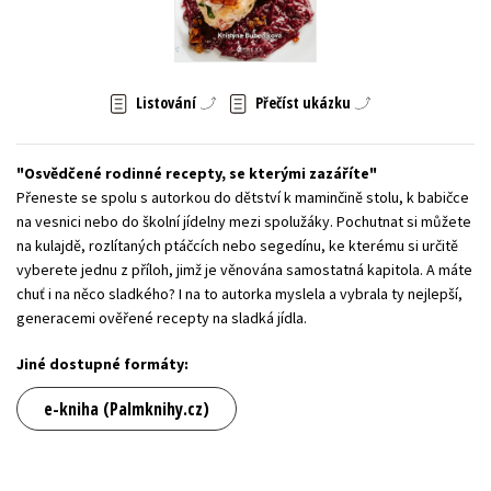
Young adult (SK)
Zahraniční literatura
Zdraví a životní styl
Všechny tituly
Listování
Přečíst ukázku
Osvědčené rodinné recepty, se kterými zazáříte
Přeneste se spolu s autorkou do dětství k maminčině stolu, k babičce
na vesnici nebo do školní jídelny mezi spolužáky. Pochutnat si můžete
na kulajdě, rozlítaných ptáčcích nebo segedínu, ke kterému si určitě
vyberete jednu z příloh, jimž je věnována samostatná kapitola. A máte
chuť i na něco sladkého? I na to autorka myslela a vybrala ty nejlepší,
generacemi ověřené recepty na sladká jídla.
Jiné dostupné formáty:
e-kniha (Palmknihy.cz)