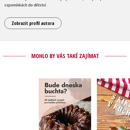
vzpomínkách do dětství.
Zobrazit profil autora
MOHLO BY VÁS TAKÉ ZAJÍMAT
Bude dneska
S Kikinou v
buchta?
Kristýna Kol
Kristýna Bubeníková