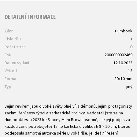
DETAILNÍ INFORMACE
Žánr
Humbook
Číslo dílu
1
Počet stran
0
EAN
2000000002469
Datum vydání
12.10.2023
Věk od
13
Formát
80x10 mm
Typ
jiný
Jejím revírem jsou divoké světy plné víl a démonů, jejími protagonisty
zachmuření sexy týpci a sarkastické hrdinky. Nedostali jste se na
Humbookfestu 2023 ke Stacey Marii Brown osobně, ale její podpis za
každou cenu potřebujete? Tahle kartička o velikosti 8 × 10 cm, kterou
podepsala samotná autorka série Divoká říše, je ideální řešení.