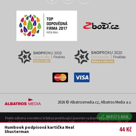
2026 © Albatrosmedia.cz, Albatros Media a.s.
NAPIŠTE NÁM
Podle zákona o evidenci tržeb je prodávající povinen vystavit kupujícímu účtenku.
Zároveň je povinen zaevidovat přijatou tržbu u správce daně on-line; v případě
technického výpadku pak nejpozději do 48 hodin. Uvedené se týká pouze případů
Humbook podpisová kartička Neal
44 Kč
podléhajících EET.
Shusterman