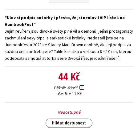
Young adult (SK)
Zahraniční literatura
Zdraví a životní styl
Ulov si podpis autorky i přesto, že jsi neulovil VIP lístek na
Všechny tituly
HumbookFest
Jejím revírem jsou divoké světy plné víl a démonů, jejími protagonisty
zachmuření sexy týpci a sarkastické hrdinky. Nedostali jste se na
Humbookfestu 2023 ke Stacey Marii Brown osobně, ale její podpis za
každou cenu potřebujete? Tahle kartička o velikosti 8 × 10 cm, kterou
podepsala samotná autorka série Divoká říše, je ideální řešení.
44 Kč
55 Kč
Běžně
ušetříte 11 Kč
Nedostupné
Hlídat dostupnost