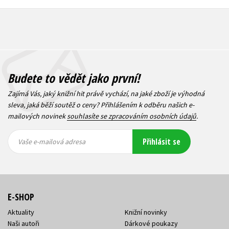
Budete to vědět jako první!
Zajímá Vás, jaký knižní hit právě vychází, na jaké zboží je výhodná
sleva, jaká běží soutěž o ceny? Přihlášením k odběru našich e-
mailových novinek
souhlasíte se zpracováním osobních údajů
.
Vaše e-
Vaše e-
Přihlásit se
mailová
mailová
Vaše e-mailová adresa
adresa
adresa
E-SHOP
Aktuality
Knižní novinky
Naši autoři
Dárkové poukazy