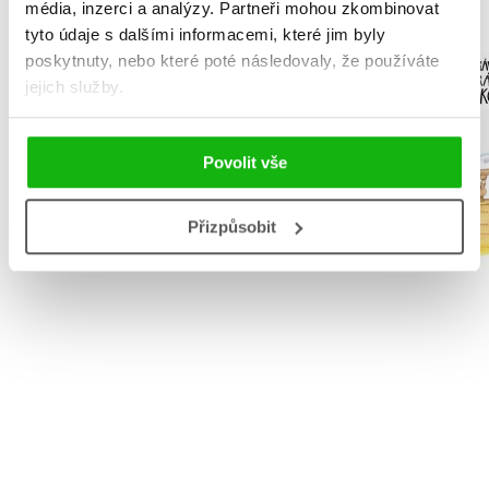
média, inzerci a analýzy.
Partneři mohou zkombinovat
tyto údaje s dalšími informacemi, které jim byly
NARNIE – komplet
Podivu
poskytnuty, nebo které poté následovaly, že používáte
1.-7.díl – box
vyprávění 
jejich služby.
piráta K
C. S. Lewis
Václav Čt
Povolit vše
Přizpůsobit
Do košík
Do košíku
263 Kč
1 832 Kč
3
2 290 Kč