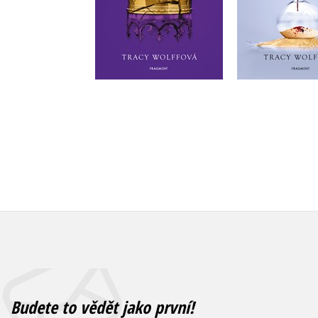
Do košíku
Do košík
455 Kč
569 Kč
455 Kč
5
Budete to vědět jako první!