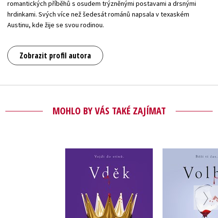
romantických příběhů s osudem trýzněnými postavami a drsnými
hrdinkami. Svých více než šedesát románů napsala v texaském
Austinu, kde žije se svou rodinou.
Zobrazit profil autora
MOHLO BY VÁS TAKÉ ZAJÍMAT
Volb
Vděk
Tracy Wol
Tracy Wolffová