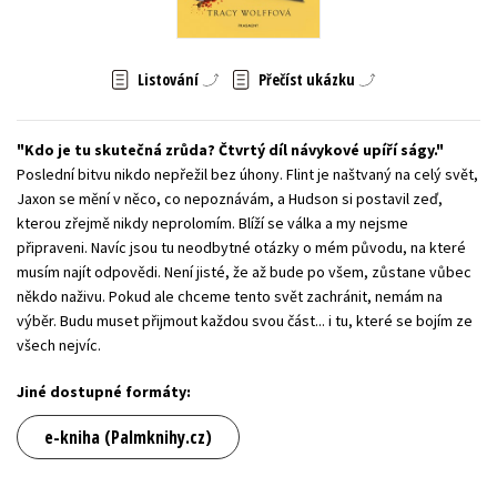
Young adult (SK)
Zahraniční literatura
Zdraví a životní styl
Listování
Přečíst ukázku
Všechny tituly
Kdo je tu skutečná zrůda? Čtvrtý díl návykové upíří ságy.
Poslední bitvu nikdo nepřežil bez úhony. Flint je naštvaný na celý svět,
Jaxon se mění v něco, co nepoznávám, a Hudson si postavil zeď,
kterou zřejmě nikdy neprolomím. Blíží se válka a my nejsme
připraveni. Navíc jsou tu neodbytné otázky o mém původu, na které
musím najít odpovědi. Není jisté, že až bude po všem, zůstane vůbec
někdo naživu. Pokud ale chceme tento svět zachránit, nemám na
výběr. Budu muset přijmout každou svou část... i tu, které se bojím ze
všech nejvíc.
Jiné dostupné formáty:
e-kniha (Palmknihy.cz)