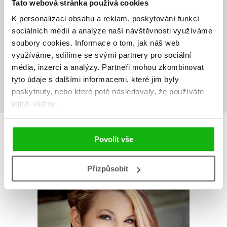
Tato webová stránka používá cookies
V současné době nejsou vytvořena žádná uživatelská hodnocení.
K personalizaci obsahu a reklam, poskytování funkcí
sociálních médií a analýze naší návštěvnosti využíváme
Vaše hodnocení
soubory cookies.
Informace o tom, jak náš web
využíváme, sdílíme se svými partnery pro sociální
Uživatelskou recenzi mohou vkládat pouze registrovaní uživatelé
média, inzerci a analýzy.
Partneři mohou zkombinovat
tyto údaje s dalšími informacemi, které jim byly
Přihlásit
poskytnuty, nebo které poté následovaly, že používáte
jejich služby.
AUTOR KNIHY
Povolit vše
Přizpůsobit