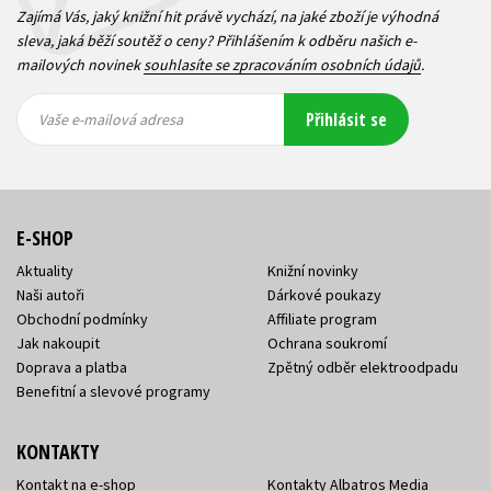
Zajímá Vás, jaký knižní hit právě vychází, na jaké zboží je výhodná
sleva, jaká běží soutěž o ceny? Přihlášením k odběru našich e-
mailových novinek
souhlasíte se zpracováním osobních údajů
.
Vaše e-
Vaše e-
Přihlásit se
mailová
mailová
Vaše e-mailová adresa
adresa
adresa
E-SHOP
Aktuality
Knižní novinky
Naši autoři
Dárkové poukazy
Obchodní podmínky
Affiliate program
Jak nakoupit
Ochrana soukromí
Doprava a platba
Zpětný odběr elektroodpadu
Benefitní a slevové programy
KONTAKTY
Kontakt na e-shop
Kontakty Albatros Media