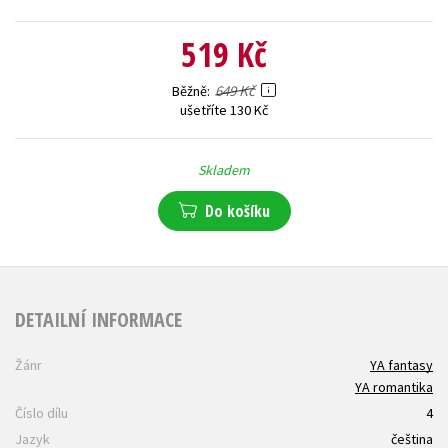
519 Kč
649 Kč
Běžně
ušetříte 130 Kč
Skladem
Do košíku
DETAILNÍ INFORMACE
Žánr
YA fantasy
YA romantika
Číslo dílu
4
Jazyk
čeština