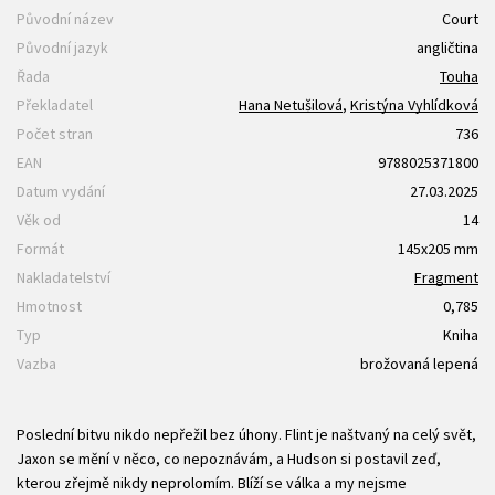
Původní název
Court
Původní jazyk
angličtina
Řada
Touha
Překladatel
Hana Netušilová
,
Kristýna Vyhlídková
Počet stran
736
EAN
9788025371800
Datum vydání
27.03.2025
Věk od
14
Formát
145x205 mm
Nakladatelství
Fragment
Hmotnost
0,785
Typ
Kniha
Vazba
brožovaná lepená
Poslední bitvu nikdo nepřežil bez úhony. Flint je naštvaný na celý svět,
Jaxon se mění v něco, co nepoznávám, a Hudson si postavil zeď,
kterou zřejmě nikdy neprolomím. Blíží se válka a my nejsme