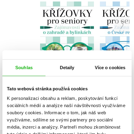
Křížovky pro seniory
Křížovky pr
– Zajímavosti o
– Zajímav
zahradě a bylinkách
České rep
Kolektiv
Kolekt
Do košíku
Do košík
Souhlas
Detaily
Více o cookies
103 Kč
103 Kč
129 Kč
1
Tato webová stránka používá cookies
K personalizaci obsahu a reklam, poskytování funkcí
sociálních médií a analýze naší návštěvnosti využíváme
soubory cookies.
Informace o tom, jak náš web
využíváme, sdílíme se svými partnery pro sociální
média, inzerci a analýzy.
Partneři mohou zkombinovat