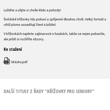
Luštěte a užijte si chvíle klidu a pohody!
Švédské křížovky Vás pobaví a zpříjemní dlouhou chvíli. Velký formát a
větší písmo usnadňují čtení a luštění.
V křížovkách najdete zajímavosti o houbách, takže se nejen pobavíte,
ale ještě si rozšíříte obzory.
Ke stažení
Ukázka.pdf
PDF
DALŠÍ TITULY Z ŘADY "KŘÍŽOVKY PRO SENIORY"