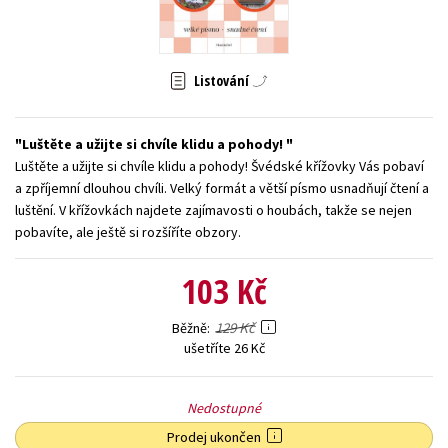
Young adult (SK)
Zahraniční literatura
Zdraví a životní styl
Všechny tituly
Listování
Luštěte a užijte si chvíle klidu a pohody!
Luštěte a užijte si chvíle klidu a pohody! Švédské křížovky Vás pobaví
a zpříjemní dlouhou chvíli. Velký formát a větší písmo usnadňují čtení a
luštění. V křížovkách najdete zajímavosti o houbách, takže se nejen
pobavíte, ale ještě si rozšíříte obzory.
103 Kč
129 Kč
Běžně
ušetříte 26 Kč
Nedostupné
Prodej ukončen