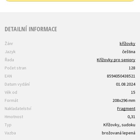
DETAILNÍ INFORMACE
Žánr
křížovky
Jazyk
čeština
Řada
Křížovky pro seniory
Počet stran
128
EAN
8594050438521
Datum vydání
01.08.2024
Věk od
15
Formát
208x296 mm
Nakladatelství
Fragment
Hmotnost
0,31
Typ
Křížovky, sudoku
Vazba
brožovaná lepená