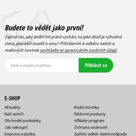
Budete to vědět jako první!
Zajímá Vás, jaký knižní hit právě vychází, na jaké zboží je výhodná
sleva, jaká běží soutěž o ceny? Přihlášením k odběru našich e-
mailových novinek
souhlasíte se zpracováním osobních údajů
.
Vaše e-
Vaše e-
Přihlásit se
mailová
mailová
Vaše e-mailová adresa
adresa
adresa
E-SHOP
Aktuality
Knižní novinky
Naši autoři
Dárkové poukazy
Obchodní podmínky
Affiliate program
Jak nakoupit
Ochrana soukromí
Doprava a platba
Zpětný odběr elektroodpadu