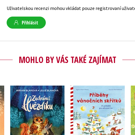
Uživatelskou recenzi mohou vkládat pouze registrovaní uživat
Přihlásit
MOHLO BY VÁS TAKÉ ZAJÍMAT
 a
Příběhy vánočních
Zachránci Hvězdíku
skřítků
Miriam Blahová
Ingrid Uebeová