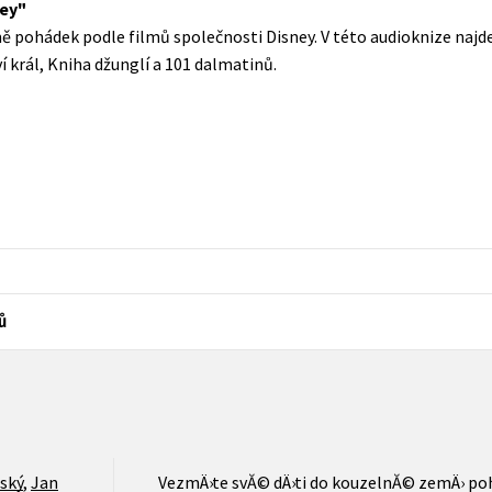
ney
Populárně - naučná pro dospělé
 pohádek podle filmů společnosti Disney. V této audioknize najde
Young adult (SK)
Populárně - naučné pro děti
í král, Kniha džunglí a 101 dalmatinů.
Zahraniční literatura
Předškoláci
Zdraví a životní styl
Příroda a zahrada
šechny tituly
ů
ský
,
Jan
VezmÄ›te svĂ© dÄ›ti do kouzelnĂ© zemÄ› poh