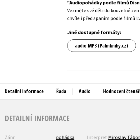
Audiopohádky podle filmů Dis
Auto - moto
Vezměte své děti do kouzelné země
Jazyky
Beletrie pro děti
chvíle i před spaním podle filmů Lv
Kalendáře
Beletrie pro dospělé
Jiné dostupné formáty:
Kariéra a osobní rozvoj
Byznys a ekonomie
audio MP3 (Palmknihy.cz)
Komiks
V
Detailní informace
Řada
Audio
Hodnocení čtenář
DETAILNÍ INFORMACE
Žánr
pohádka
Interpret
Miroslav Tábor