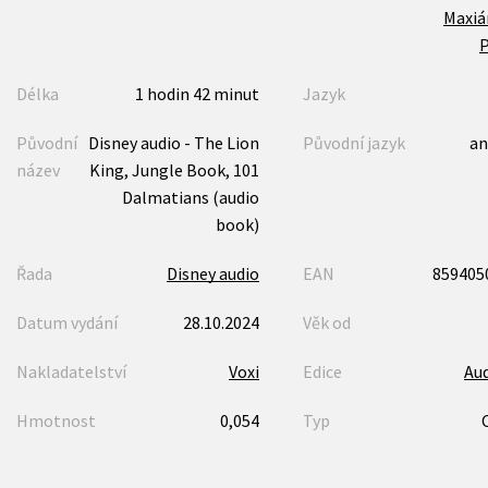
Maxiá
P
Délka
1 hodin 42 minut
Jazyk
Původní
Disney audio - The Lion
Původní jazyk
an
název
King, Jungle Book, 101
Dalmatians (audio
book)
Řada
Disney audio
EAN
859405
Datum vydání
28.10.2024
Věk od
Nakladatelství
Voxi
Edice
Au
Hmotnost
0,054
Typ