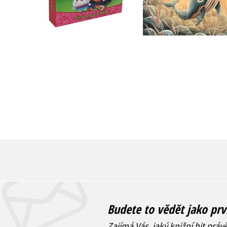
Do košíku
Do košíku
263 Kč
329 Kč
399 Kč
499 Kč
Budete to vědět jako prv
Zajímá Vás, jaký knižní hit práv