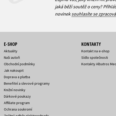
jaká běží soutěž o ceny? Přihl
novinek
souhlasíte se zpracov
E-SHOP
KONTAKTY
Aktuality
Kontakt na e-shop
Naši autoři
Sídlo společnosti
Obchodní podmínky
Kontakty Albatros Med
Jak nakoupit
Doprava a platba
Benefitní a slevové programy
Knižní novinky
Dárkové poukazy
Affiliate program
Ochrana soukromí
Zpětný odběr elektroodpadu