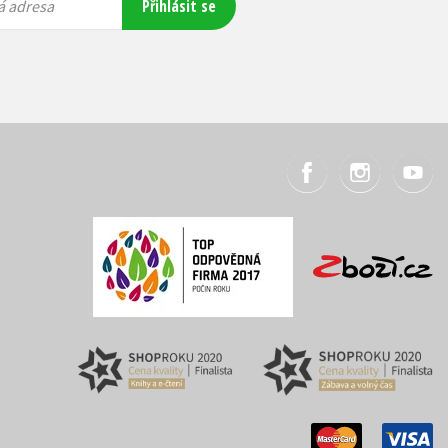
Přihlásit se
á adresa