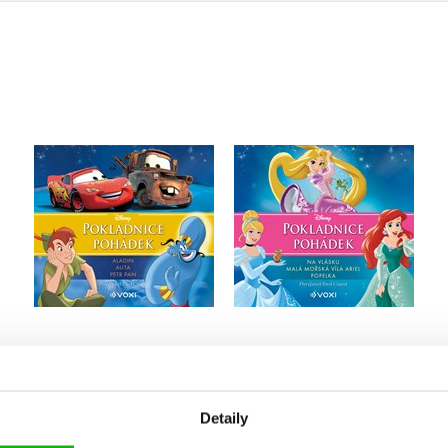
Disney - Na vlásku,
Disney - Aladin, Auta,
Malá mořská víla Ariel,
Petr Pan (audiokniha)
Popelka (audiokniha)
Kolektiv
Kolektiv
Do košíku
Do košíku
159 Kč
199 Kč
159 Kč
199 Kč
Detaily