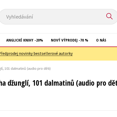
Vyhledávání
ANGLICKÉ KNIHY -20%
NOVÝ VÝPRODEJ -70 %
O NÁS
Předprodej novinky bestsellerové autorky
Přírodní vědy
Křížovky
Společnost, politika
glí, 101 dalmatinů (audio pro děti)
Kuchařky
Technika a věda
New Adult
iha džunglí, 101 dalmatinů (audio pro dět
Učebnice
Ostatní
Umění a kultura
Počítače
Výchova a pedagogika
Poezie
Young adult