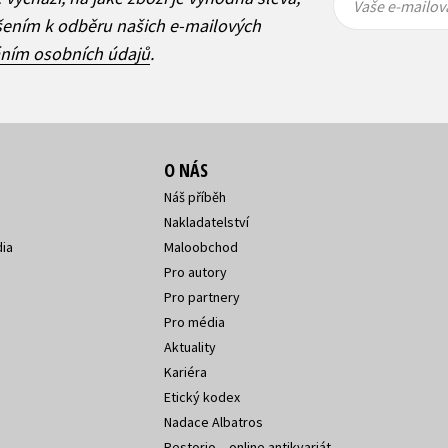
mailová
mailová
Vaše e-mailov
adresa
adresa
ášením k odběru našich e-mailových
áním osobních údajů
.
O NÁS
Náš příběh
Nakladatelství
ia
Maloobchod
Pro autory
Pro partnery
Pro média
Aktuality
Kariéra
Etický kodex
Nadace Albatros
Restorio – online antikvariát