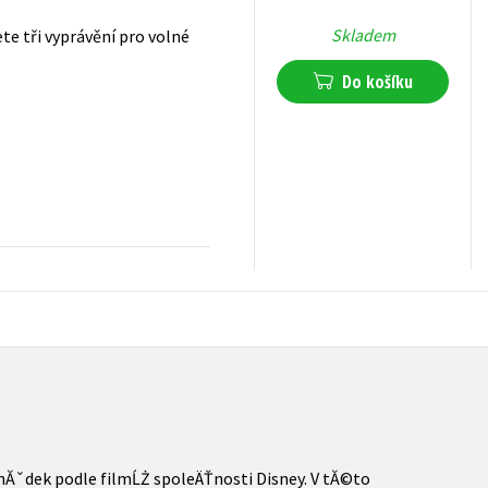
Skladem
te tři vyprávění pro volné
Do košíku
239
Kč
s DPH
Ăˇdek podle filmĹŻ spoleÄŤnosti Disney. V tĂ©to