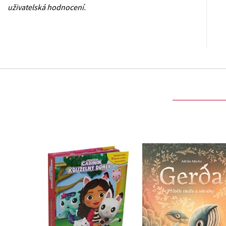
uživatelská hodnocení.
Gábinin kouzelný
Gerda: Příběh moře
domek - Čti a hraj si s
odvahy
námi
Adrián Macho
Kolektiv