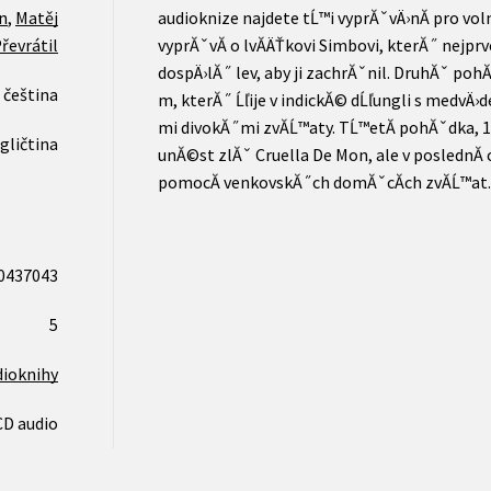
n
,
Matěj
audioknize najdete tĹ™i vyprĂˇvÄ›nĂ­ pro voln
řevrátil
vyprĂˇvĂ­ o lvĂ­ÄŤkovi Simbovi, kterĂ˝ nejprve
dospÄ›lĂ˝ lev, aby ji zachrĂˇnil. DruhĂˇ po
čeština
m, kterĂ˝ Ĺľije v indickĂ© dĹľungli s medv
mi divokĂ˝mi zvĂ­Ĺ™aty. TĹ™etĂ­ pohĂˇdka, 1
gličtina
unĂ©st zlĂˇ Cruella De Mon, ale v poslednĂ­ c
pomocĂ­ venkovskĂ˝ch domĂˇcĂ­ch zvĂ­Ĺ™at.
0437043
5
dioknihy
CD audio