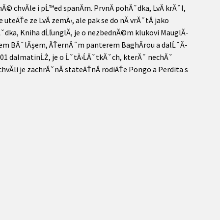
Ă© chvĂ­le i pĹ™ed spanĂ­m. PrvnĂ­ pohĂˇdka, LvĂ­ krĂˇl,
 uteÄŤe ze LvĂ­ zemÄ›, ale pak se do nĂ­ vrĂˇtĂ­ jako
hĂˇdka, Kniha dĹľunglĂ­, je o nezbednĂ©m klukovi MauglĂ­
Ä›dem BĂˇlĂşem, ÄŤernĂ˝m panterem BaghĂ­rou a dalĹˇĂ­
01 dalmatinĹŻ, je o ĹˇtÄ›ĹĂˇtkĂˇch, kterĂˇ nechĂˇ
hvĂ­li je zachrĂˇnĂ­ stateÄŤnĂ­ rodiÄŤe Pongo a Perdita s